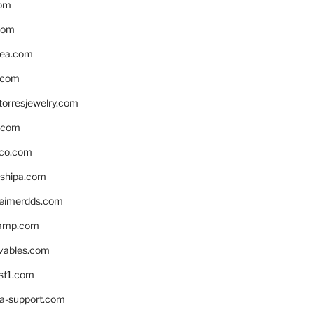
om
com
ea.com
.com
torresjewelry.com
s.com
ico.com
shipa.com
eimerdds.com
camp.com
ivables.com
st1.com
la-support.com