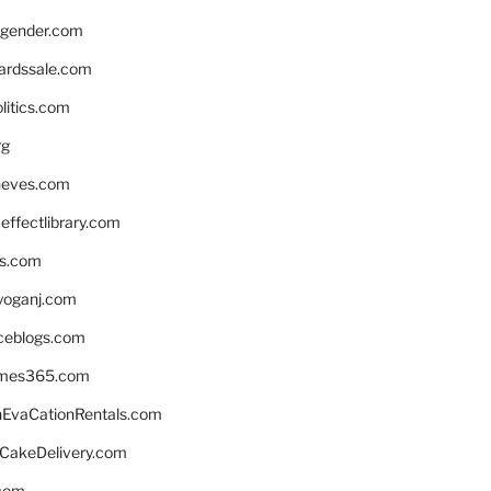
gender.com
ardssale.com
litics.com
rg
neves.com
ffectlibrary.com
ns.com
yoganj.com
rceblogs.com
ames365.com
EvaCationRentals.com
rCakeDelivery.com
.com