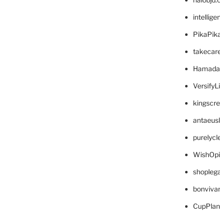
intellig
PikaPik
takecar
Hamada
VersifyL
kingscr
antaeus
purelyc
WishOp
shopleg
bonviva
CupPlan