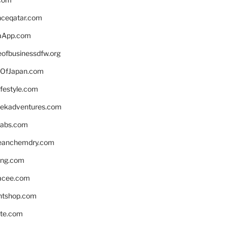
enceqatar.com
aApp.com
eofbusinessdfw.org
OfJapan.com
ifestyle.com
eekadventures.com
labs.com
leanchemdry.com
ing.com
acee.com
ntshop.com
te.com