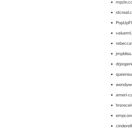
mpzin.c
stcreal.
PopUpFl
valueml
rebecca
jmpblis
drjorger
queensu
wendyw
ameri-
hrsrece
empcon
cinderel