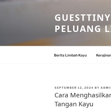
Skip
to
GUESTTINY
content
PELUANG 
Berita Limbah Kayu
Kerajina
POSTED
SEPTEMBER 12, 2024
BY
ADMI
ON
Cara Menghasilkan
Tangan Kayu