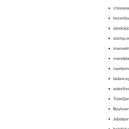
choosea
hoverbo
alaskapo
stsmp.o
manoel
mandelae
roselyn
balance
salesfo
TrainG
Baytown
Jabalpu
halobjd