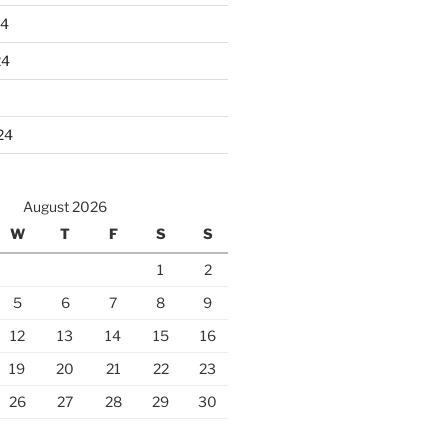
24
24
24
August 2026
W
T
F
S
S
1
2
5
6
7
8
9
12
13
14
15
16
19
20
21
22
23
26
27
28
29
30