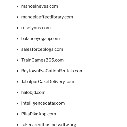
manoelneves.com
mandelaeffectlibrary.com
roselynns.com
balanceyoganj.com
salesforceblogs.com
TrainGames365.com
BaytownEvaCationRentals.com
JabalpurCakeDelivery.com
halobjd.com
intelligenceqatar.com
PikaPikaApp.com
takecareofbusinessdfw.org