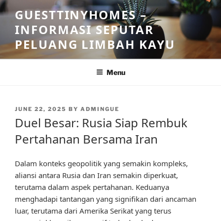
Skip
GUESTTINYHOMES –
to
INFORMASI SEPUTAR
content
PELUANG LIMBAH KAYU
Menu
POSTED
JUNE 22, 2025
BY
ADMINGUE
ON
Duel Besar: Rusia Siap Rembuk
Pertahanan Bersama Iran
Dalam konteks geopolitik yang semakin kompleks,
aliansi antara Rusia dan Iran semakin diperkuat,
terutama dalam aspek pertahanan. Keduanya
menghadapi tantangan yang signifikan dari ancaman
luar, terutama dari Amerika Serikat yang terus