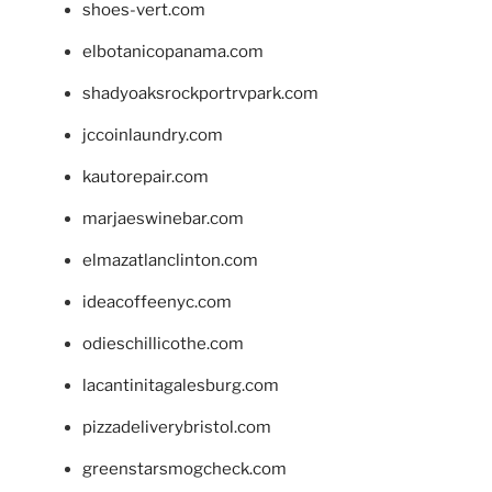
shoes-vert.com
elbotanicopanama.com
shadyoaksrockportrvpark.com
jccoinlaundry.com
kautorepair.com
marjaeswinebar.com
elmazatlanclinton.com
ideacoffeenyc.com
odieschillicothe.com
lacantinitagalesburg.com
pizzadeliverybristol.com
greenstarsmogcheck.com