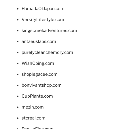
HamadaOfJapan.com
VersifyLifestyle.com
kingscreekadventures.com
antaeuslabs.com
purelycleanchemdry.com
WishOping.com
shoplegacee.com
bonvivantshop.com
CupPlante.com
mpzin.com
stcreal.com
PopUpFlea.com