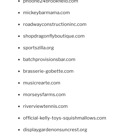
phoone24brookfield.com
mickeybarmama.com
roadwayconstructioninc.com
shopdragonflyboutique.com
sportszilla.org
batchprovisionsbar.com
brasserie-gobette.com
musicrearte.com
morseysfarms.com
riverviewtennis.com
official-kelly-toys-squishmallows.com
displaygardenonsuncrest.org