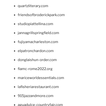
quartzliterary.com
friendsofbroderickpark.com
studiopiattellina.com
jannagrillspringfield.com
fujiyamacharleston.com
elpatronchardon.com
donglaishun-order.com
fiamc-rome2022.org
mariceworldessentials.com
lafisheriarestaurant.com
915jazzandmore.com
aguadulce-countryfair.com