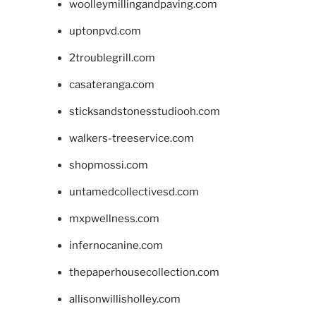
woolleymillingandpaving.com
uptonpvd.com
2troublegrill.com
casateranga.com
sticksandstonesstudiooh.com
walkers-treeservice.com
shopmossi.com
untamedcollectivesd.com
mxpwellness.com
infernocanine.com
thepaperhousecollection.com
allisonwillisholley.com