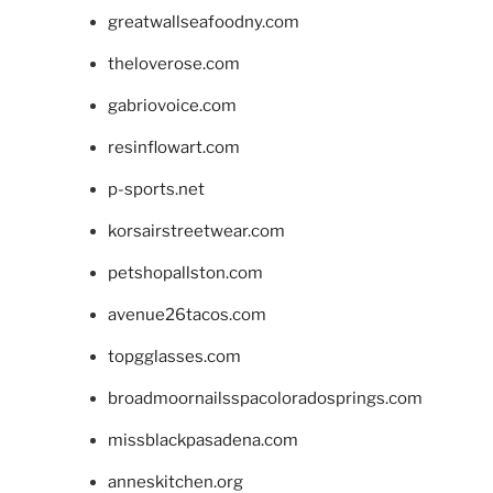
greatwallseafoodny.com
theloverose.com
gabriovoice.com
resinflowart.com
p-sports.net
korsairstreetwear.com
petshopallston.com
avenue26tacos.com
topgglasses.com
broadmoornailsspacoloradosprings.com
missblackpasadena.com
anneskitchen.org