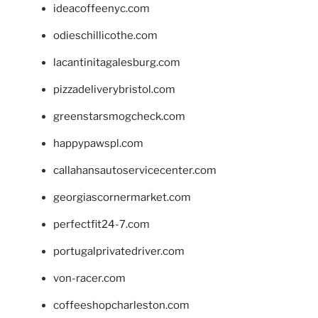
ideacoffeenyc.com
odieschillicothe.com
lacantinitagalesburg.com
pizzadeliverybristol.com
greenstarsmogcheck.com
happypawspl.com
callahansautoservicecenter.com
georgiascornermarket.com
perfectfit24-7.com
portugalprivatedriver.com
von-racer.com
coffeeshopcharleston.com