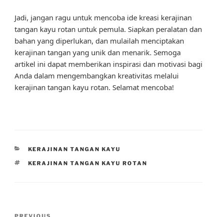
Jadi, jangan ragu untuk mencoba ide kreasi kerajinan
tangan kayu rotan untuk pemula. Siapkan peralatan dan
bahan yang diperlukan, dan mulailah menciptakan
kerajinan tangan yang unik dan menarik. Semoga
artikel ini dapat memberikan inspirasi dan motivasi bagi
Anda dalam mengembangkan kreativitas melalui
kerajinan tangan kayu rotan. Selamat mencoba!
CATEGORIES
KERAJINAN TANGAN KAYU
TAGS
KERAJINAN TANGAN KAYU ROTAN
Post
PREVIOUS