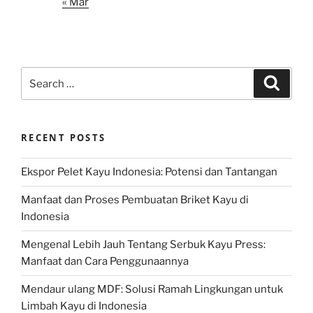
« Mar
Search
Search
for:
RECENT POSTS
Ekspor Pelet Kayu Indonesia: Potensi dan Tantangan
Manfaat dan Proses Pembuatan Briket Kayu di
Indonesia
Mengenal Lebih Jauh Tentang Serbuk Kayu Press:
Manfaat dan Cara Penggunaannya
Mendaur ulang MDF: Solusi Ramah Lingkungan untuk
Limbah Kayu di Indonesia