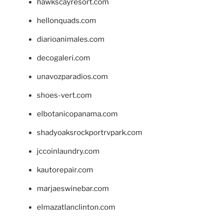
hawkscayresort.com
hellonquads.com
diarioanimales.com
decogaleri.com
unavozparadios.com
shoes-vert.com
elbotanicopanama.com
shadyoaksrockportrvpark.com
jccoinlaundry.com
kautorepair.com
marjaeswinebar.com
elmazatlanclinton.com