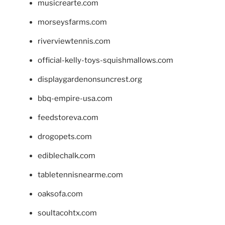
musicrearte.com
morseysfarms.com
riverviewtennis.com
official-kelly-toys-squishmallows.com
displaygardenonsuncrest.org
bbq-empire-usa.com
feedstoreva.com
drogopets.com
ediblechalk.com
tabletennisnearme.com
oaksofa.com
soultacohtx.com