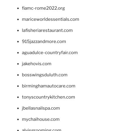
fiamc-rome2022.org
mariceworldessentials.com
lafisheriarestaurant.com
915jazzandmore.com
aguadulce-countryfair.com
jakehovis.com
bosswingsduluth.com
birminghamautocare.com
tonyscountrykitchen.com
jbellasnailspa.com
mychaihouse.com
alvisgrooming.com