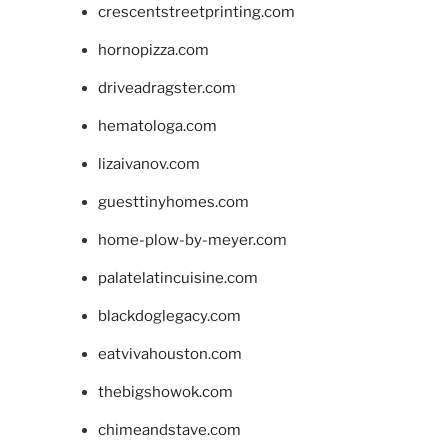
crescentstreetprinting.com
hornopizza.com
driveadragster.com
hematologa.com
lizaivanov.com
guesttinyhomes.com
home-plow-by-meyer.com
palatelatincuisine.com
blackdoglegacy.com
eatvivahouston.com
thebigshowok.com
chimeandstave.com