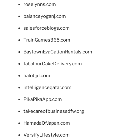
roselynns.com
balanceyoganj.com
salesforceblogs.com
TrainGames365.com
BaytownEvaCationRentals.com
JabalpurCakeDelivery.com
halobjd.com
intelligenceqatar.com
PikaPikaApp.com
takecareofbusinessdfw.org
HamadaOfJapan.com
VersifyLifestyle.com