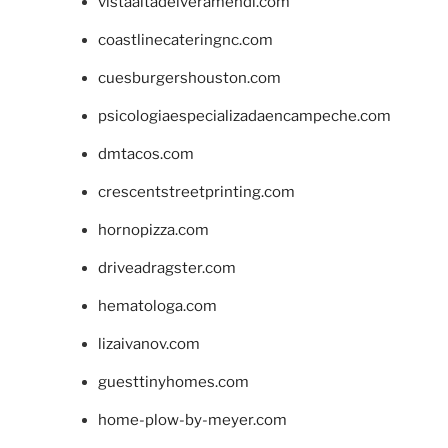
vistaaltadelveramendi.com
coastlinecateringnc.com
cuesburgershouston.com
psicologiaespecializadaencampeche.com
dmtacos.com
crescentstreetprinting.com
hornopizza.com
driveadragster.com
hematologa.com
lizaivanov.com
guesttinyhomes.com
home-plow-by-meyer.com