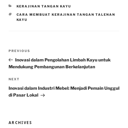
CATEGORIES
KERAJINAN TANGAN KAYU
TAGS
CARA MEMBUAT KERAJINAN TANGAN TALENAN
KAYU
Post
Previous
PREVIOUS
navigation
Post
Inovasi dalam Pengolahan Limbah Kayu untuk
Mendukung Pembangunan Berkelanjutan
Next
NEXT
Post
Inovasi dalam Industri Mebel: Menjadi Pemain Unggul
di Pasar Lokal
ARCHIVES