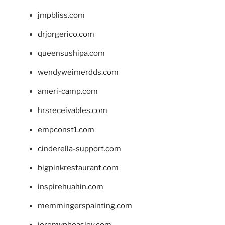
jmpbliss.com
drjorgerico.com
queensushipa.com
wendyweimerdds.com
ameri-camp.com
hrsreceivables.com
empconst1.com
cinderella-support.com
bigpinkrestaurant.com
inspirehuahin.com
memmingerspainting.com