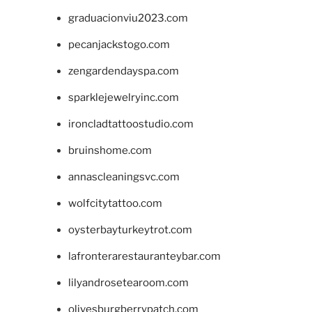
graduacionviu2023.com
pecanjackstogo.com
zengardendayspa.com
sparklejewelryinc.com
ironcladtattoostudio.com
bruinshome.com
annascleaningsvc.com
wolfcitytattoo.com
oysterbayturkeytrot.com
lafronterarestauranteybar.com
lilyandrosetearoom.com
olivesburgberrypatch.com