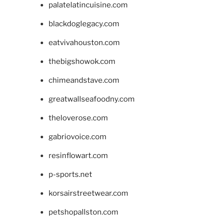
palatelatincuisine.com
blackdoglegacy.com
eatvivahouston.com
thebigshowok.com
chimeandstave.com
greatwallseafoodny.com
theloverose.com
gabriovoice.com
resinflowart.com
p-sports.net
korsairstreetwear.com
petshopallston.com