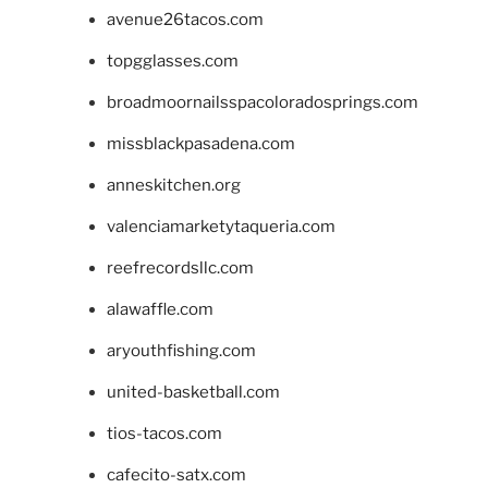
avenue26tacos.com
topgglasses.com
broadmoornailsspacoloradosprings.com
missblackpasadena.com
anneskitchen.org
valenciamarketytaqueria.com
reefrecordsllc.com
alawaffle.com
aryouthfishing.com
united-basketball.com
tios-tacos.com
cafecito-satx.com