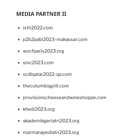
MEDIA PARTNER II
isth2022.com
p2b2pabi2023-makassar.com
wocfparis2023.org
sinc2023.com
scdlqatar2022-qa.com
thecolumbiagrill.com
provisionscheeseandwineshoppe.com
khedi2023.org
akademikgeriatri2023.org
marmarapediatri2023.org