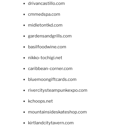
drivancastillo.com
cmmedspa.com
midletontkd.com
gardensandgrills.com
basilfoodwine.com
nikko-tochigi.net
caribbean-corner.com
bluemoongiftcards.com
rivercitysteampunkexpo.com
kchoops.net
mountainsideskateshop.com
kirtlandcitytavern.com