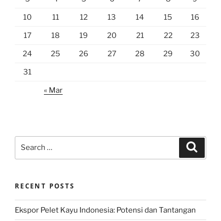
10
11
12
13
14
15
16
17
18
19
20
21
22
23
24
25
26
27
28
29
30
31
« Mar
Search
Search
for:
RECENT POSTS
Ekspor Pelet Kayu Indonesia: Potensi dan Tantangan