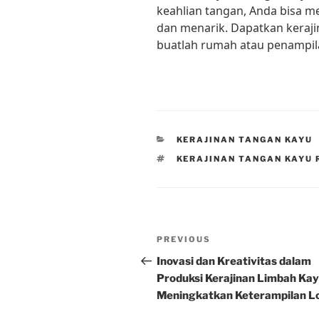
keahlian tangan, Anda bisa m
dan menarik. Dapatkan keraj
buatlah rumah atau penampila
CATEGORIES
KERAJINAN TANGAN KAYU
TAGS
KERAJINAN TANGAN KAYU 
Post
Previous
PREVIOUS
navigation
Post
Inovasi dan Kreativitas dalam
Produksi Kerajinan Limbah Kay
Meningkatkan Keterampilan L