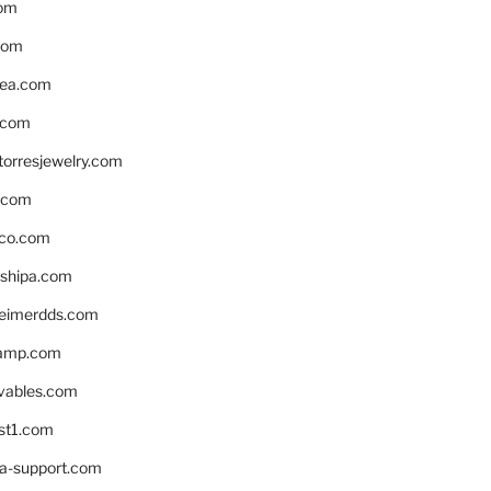
om
com
ea.com
.com
torresjewelry.com
s.com
ico.com
shipa.com
eimerdds.com
camp.com
ivables.com
st1.com
la-support.com