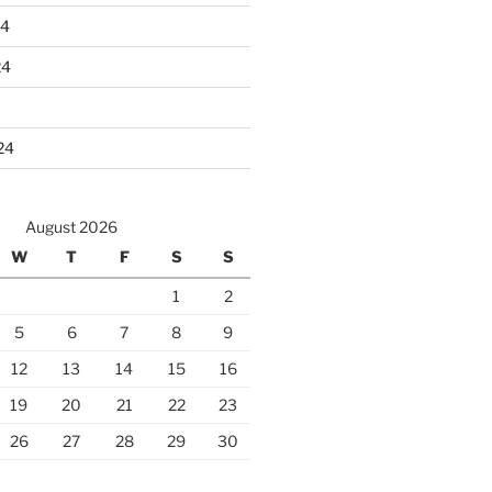
24
24
24
August 2026
W
T
F
S
S
1
2
5
6
7
8
9
12
13
14
15
16
19
20
21
22
23
26
27
28
29
30