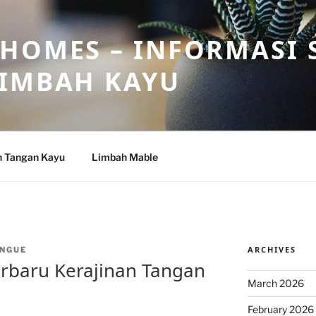
HOMES – INFORMASI 
LIMBAH KAYU
n Tangan Kayu
Limbah Mable
ARCHIVES
NGUE
erbaru Kerajinan Tangan
March 2026
February 2026