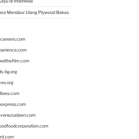
ayu di Indonesia
ara Mendaur Ulang Plywood Bekas
hcareers.com
xperience.com
edthefilm.com
ds-bg.org
ves.org
tees.com
rsexpress.com
venezuelaen.com
oodfoodcorporation.com
nnt.com