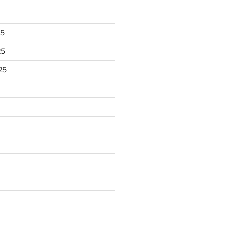
25
25
25