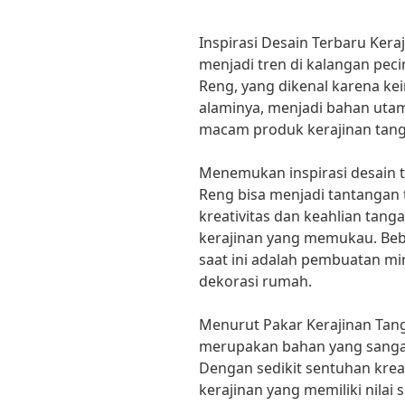
Inspirasi Desain Terbaru Ker
menjadi tren di kalangan pecin
Reng, yang dikenal karena ke
alaminya, menjadi bahan uta
macam produk kerajinan tang
Menemukan inspirasi desain t
Reng bisa menjadi tantangan 
kreativitas dan keahlian tan
kerajinan yang memukau. Beb
saat ini adalah pembuatan mini
dekorasi rumah.
Menurut Pakar Kerajinan Tanga
merupakan bahan yang sangat
Dengan sedikit sentuhan krea
kerajinan yang memiliki nilai s