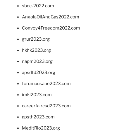
sbcc-2022.com
AngolaOilAndGas2022.com
Convoy4Freedom2022.com
grur2023.org
hkhk2023.org
napm2023.org
apsdfd2023.org
forumausape2023.com
imkl2023.com
careerfaircsd2023.com
apsth2023.com
MedItRio2023.org