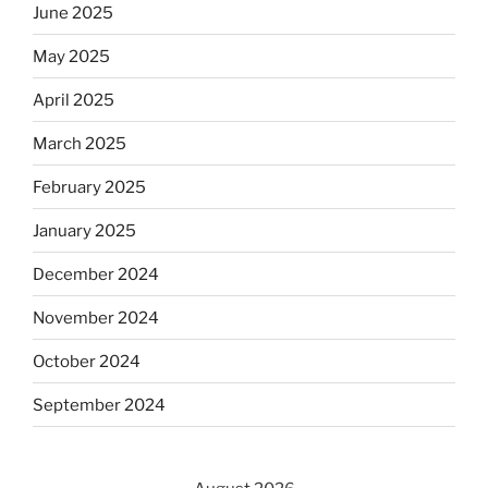
June 2025
May 2025
April 2025
March 2025
February 2025
January 2025
December 2024
November 2024
October 2024
September 2024