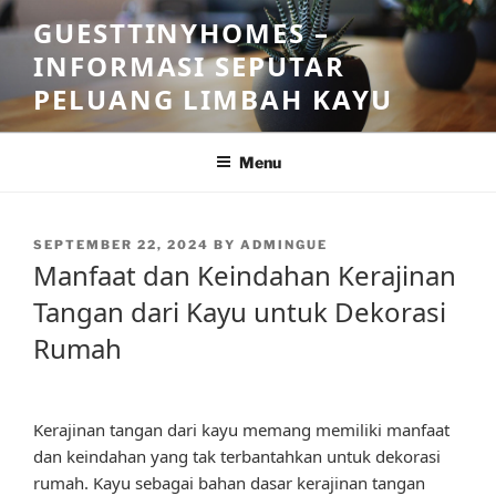
Skip
GUESTTINYHOMES –
to
INFORMASI SEPUTAR
content
PELUANG LIMBAH KAYU
Menu
POSTED
SEPTEMBER 22, 2024
BY
ADMINGUE
ON
Manfaat dan Keindahan Kerajinan
Tangan dari Kayu untuk Dekorasi
Rumah
Kerajinan tangan dari kayu memang memiliki manfaat
dan keindahan yang tak terbantahkan untuk dekorasi
rumah. Kayu sebagai bahan dasar kerajinan tangan