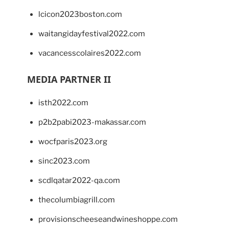
lcicon2023boston.com
waitangidayfestival2022.com
vacancesscolaires2022.com
MEDIA PARTNER II
isth2022.com
p2b2pabi2023-makassar.com
wocfparis2023.org
sinc2023.com
scdlqatar2022-qa.com
thecolumbiagrill.com
provisionscheeseandwineshoppe.com