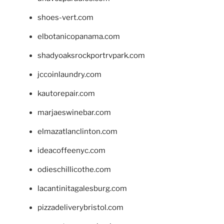
shoes-vert.com
elbotanicopanama.com
shadyoaksrockportrvpark.com
jccoinlaundry.com
kautorepair.com
marjaeswinebar.com
elmazatlanclinton.com
ideacoffeenyc.com
odieschillicothe.com
lacantinitagalesburg.com
pizzadeliverybristol.com