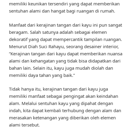
memiliki keunikan tersendiri yang dapat memberikan
sentuhan alami dan hangat bagi ruangan di rumah.
Manfaat dari kerajinan tangan dari kayu ini pun sangat
beragam. Salah satunya adalah sebagai elemen
dekoratif yang dapat mempercantik tampilan ruangan.
Menurut Diah Suci Rahayu, seorang desainer interior,
“Kerajinan tangan dari kayu dapat memberikan nuansa
alami dan kehangatan yang tidak bisa didapatkan dari
bahan lain. Selain itu, kayu juga mudah diolah dan
memiliki daya tahan yang baik.”
Tidak hanya itu, kerajinan tangan dari kayu juga
memiliki manfaat sebagai pengingat akan keindahan
alam. Melalui sentuhan kayu yang dipahat dengan
indah, kita dapat kembali terhubung dengan alam dan
merasakan ketenangan yang diberikan oleh elemen
alami tersebut.