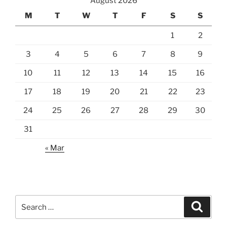
August 2026
M
T
W
T
F
S
S
1
2
3
4
5
6
7
8
9
10
11
12
13
14
15
16
17
18
19
20
21
22
23
24
25
26
27
28
29
30
31
« Mar
Search
Search
for: