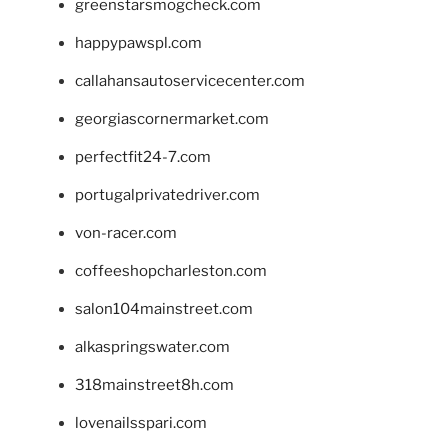
greenstarsmogcheck.com
happypawspl.com
callahansautoservicecenter.com
georgiascornermarket.com
perfectfit24-7.com
portugalprivatedriver.com
von-racer.com
coffeeshopcharleston.com
salon104mainstreet.com
alkaspringswater.com
318mainstreet8h.com
lovenailsspari.com