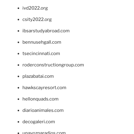
ivd2022.org
csity2022.org
ibsarstudyabroad.com
bennusehgall.com
tsecincinnati.com
roderconstructiongroup.com
plazabatai.com
hawkscayresort.com
hellonquads.com
diarioanimales.com
decogaleri.com
unavozparadios.com