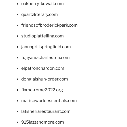
oakberry-kuwait.com
quartzliterary.com
friendsofbroderickpark.com
studiopiattellina.com
jannagrillspringfield.com
fujiyamacharleston.com
elpatronchardon.com
donglaishun-order.com
fiamc-rome2022.org
mariceworldessentials.com
lafisheriarestaurant.com
915jazzandmore.com