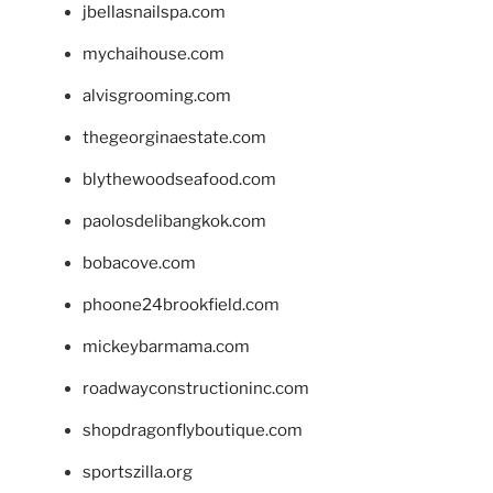
jbellasnailspa.com
mychaihouse.com
alvisgrooming.com
thegeorginaestate.com
blythewoodseafood.com
paolosdelibangkok.com
bobacove.com
phoone24brookfield.com
mickeybarmama.com
roadwayconstructioninc.com
shopdragonflyboutique.com
sportszilla.org