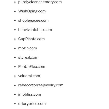
purelycleanchemdry.com
WishOping.com
shoplegacee.com
bonvivantshop.com
CupPlante.com
mpzin.com
stcreal.com
PopUpFlea.com
valueml.com
rebeccatorresjewelry.com
jmpbliss.com
drjorgerico.com