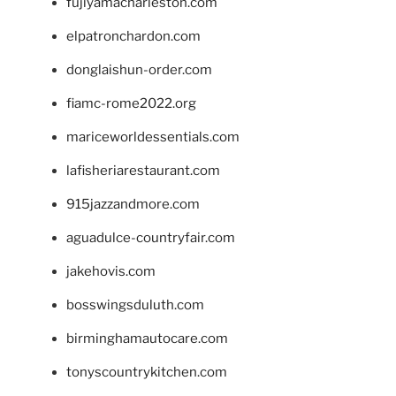
fujiyamacharleston.com
elpatronchardon.com
donglaishun-order.com
fiamc-rome2022.org
mariceworldessentials.com
lafisheriarestaurant.com
915jazzandmore.com
aguadulce-countryfair.com
jakehovis.com
bosswingsduluth.com
birminghamautocare.com
tonyscountrykitchen.com