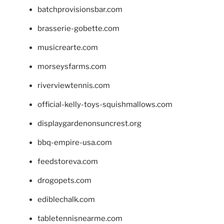
batchprovisionsbar.com
brasserie-gobette.com
musicrearte.com
morseysfarms.com
riverviewtennis.com
official-kelly-toys-squishmallows.com
displaygardenonsuncrest.org
bbq-empire-usa.com
feedstoreva.com
drogopets.com
ediblechalk.com
tabletennisnearme.com