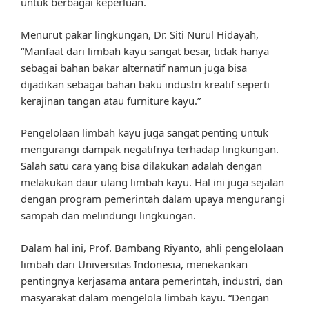
untuk berbagai keperluan.
Menurut pakar lingkungan, Dr. Siti Nurul Hidayah,
“Manfaat dari limbah kayu sangat besar, tidak hanya
sebagai bahan bakar alternatif namun juga bisa
dijadikan sebagai bahan baku industri kreatif seperti
kerajinan tangan atau furniture kayu.”
Pengelolaan limbah kayu juga sangat penting untuk
mengurangi dampak negatifnya terhadap lingkungan.
Salah satu cara yang bisa dilakukan adalah dengan
melakukan daur ulang limbah kayu. Hal ini juga sejalan
dengan program pemerintah dalam upaya mengurangi
sampah dan melindungi lingkungan.
Dalam hal ini, Prof. Bambang Riyanto, ahli pengelolaan
limbah dari Universitas Indonesia, menekankan
pentingnya kerjasama antara pemerintah, industri, dan
masyarakat dalam mengelola limbah kayu. “Dengan