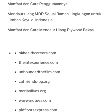
Manfaat dan Cara Penggunaannya
Mendaur ulang MDF: Solusi Ramah Lingkungan untuk
Limbah Kayu di Indonesia
Manfaat dan Cara Mendaur Ulang Plywood Bekas
okhealthcareers.com
theintexperience.com
unboundedthefilm.com
catfriends-bg.org
marianlives.org
waywardtees.com
pidfloorsexpress.com