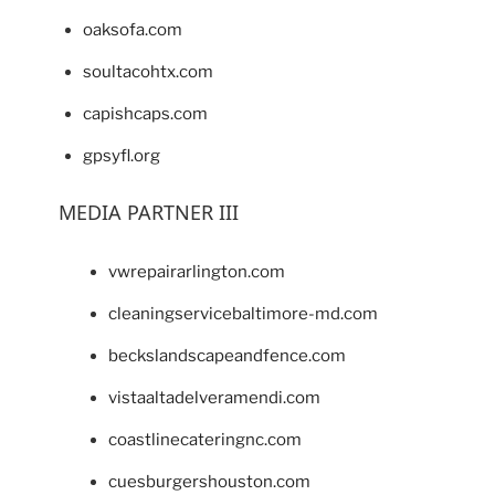
oaksofa.com
soultacohtx.com
capishcaps.com
gpsyfl.org
MEDIA PARTNER III
vwrepairarlington.com
cleaningservicebaltimore-md.com
beckslandscapeandfence.com
vistaaltadelveramendi.com
coastlinecateringnc.com
cuesburgershouston.com