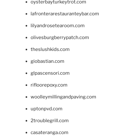
oysterbayturkeytrot.com
lafronterarestauranteybar.com
lilyandrosetearoom.com
olivesburgberrypatch.com
theslushkids.com
giobastian.com
glpascensori.com
rifloorepoxy.com
woolleymillingandpaving.com
uptonpvd.com
2troublegrill.com
casateranga.com