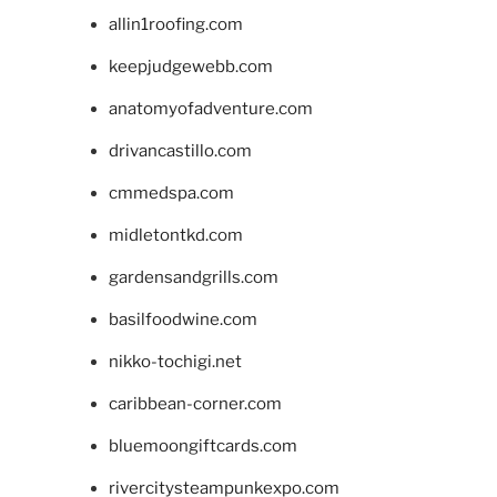
allin1roofing.com
keepjudgewebb.com
anatomyofadventure.com
drivancastillo.com
cmmedspa.com
midletontkd.com
gardensandgrills.com
basilfoodwine.com
nikko-tochigi.net
caribbean-corner.com
bluemoongiftcards.com
rivercitysteampunkexpo.com