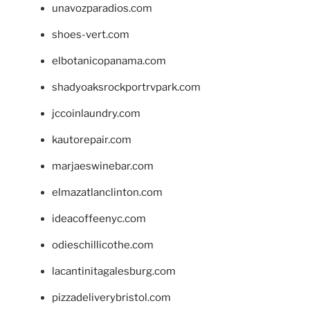
unavozparadios.com
shoes-vert.com
elbotanicopanama.com
shadyoaksrockportrvpark.com
jccoinlaundry.com
kautorepair.com
marjaeswinebar.com
elmazatlanclinton.com
ideacoffeenyc.com
odieschillicothe.com
lacantinitagalesburg.com
pizzadeliverybristol.com