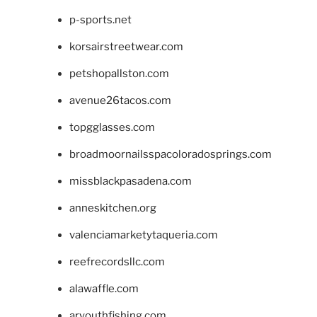
p-sports.net
korsairstreetwear.com
petshopallston.com
avenue26tacos.com
topgglasses.com
broadmoornailsspacoloradosprings.com
missblackpasadena.com
anneskitchen.org
valenciamarketytaqueria.com
reefrecordsllc.com
alawaffle.com
aryouthfishing.com