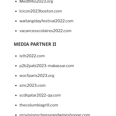
MedItRio2023.org
lcicon2023boston.com
waitangidayfestival2022.com
vacancesscolaires2022.com
MEDIA PARTNER II
isth2022.com
p2b2pabi2023-makassar.com
wocfparis2023.org
sinc2023.com
scdlqatar2022-qa.com
thecolumbiagrill.com
provisionscheeseandwineshoppe.com