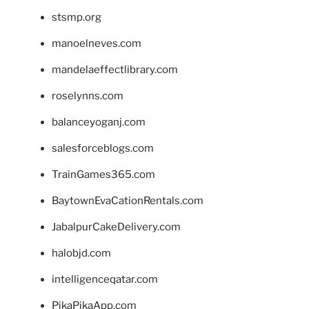
stsmp.org
manoelneves.com
mandelaeffectlibrary.com
roselynns.com
balanceyoganj.com
salesforceblogs.com
TrainGames365.com
BaytownEvaCationRentals.com
JabalpurCakeDelivery.com
halobjd.com
intelligenceqatar.com
PikaPikaApp.com