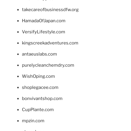
takecareofbusinessdfw.org
HamadaOfJapan.com
VersifyLifestyle.com
kingscreekadventures.com
antaeuslabs.com
purelycleanchemdry.com
WishOping.com
shoplegacee.com
bonvivantshop.com
CupPlante.com
mpzin.com