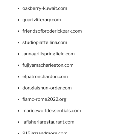
oakberry-kuwait.com
quartzliterary.com
friendsofbroderickpark.com
studiopiattellina.com
jannagrillspringfield.com
fujiyamacharleston.com
elpatronchardon.com
donglaishun-order.com
fiamc-rome2022.org
mariceworldessentials.com
lafisheriarestaurant.com
915jazzandmore.com