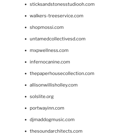
sticksandstonesstudiooh.com
walkers-treeservice.com
shopmossi.com
untamedcollectivesd.com
mxpwellness.com
infernocanine.com
thepaperhousecollection.com
allisonwillisholley.com
solslite.org
portwayinn.com
djmaddogmusic.com
thesoundarchitects.com