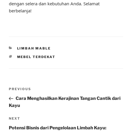
dengan selera dan kebutuhan Anda. Selamat
berbelanja!
CATEGORIES
LIMBAH MABLE
TAGS
MEBEL TERDEKAT
Post
Previous
PREVIOUS
navigation
Post
Cara Menghasilkan Kerajinan Tangan Cantik dari
Kayu
Next
NEXT
Post
Potensi Bisnis dari Pengelolaan Limbah Kayu: