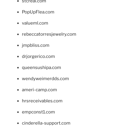
stcreal.com
PopUpFlea.com
valueml.com
rebeccatorresjewelry.com
jmpbliss.com
drjorgerico.com
queensushipa.com
wendyweimerdds.com
ameri-camp.com
hrsreceivables.com
empconst1.com
cinderella-support.com