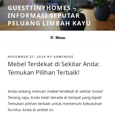
Skip
GUESTTINYHOMES –
to
INFORMASI SEPUTAR
content
PELUANG LIMBAH KAYU
Menu
POSTED
NOVEMBER 27, 2024
BY
ADMINGUE
ON
Mebel Terdekat di Sekitar Anda:
Temukan Pilihan Terbaik!
Anda sedang mencari mebel terdekat di sekitar Anda?
Tenang saja, Anda telah berada di tempat yang tepat!
Temukan pilihan terbaik untuk memenuhi kebutuhan
furnitur Anda di artikel ini.