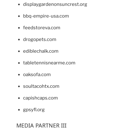
displaygardenonsuncrest.org
bbq-empire-usa.com
feedstoreva.com
drogopets.com
ediblechalk.com
tabletennisnearme.com
oaksofa.com
soultacohtx.com
capishcaps.com
gpsyfl.org
MEDIA PARTNER III