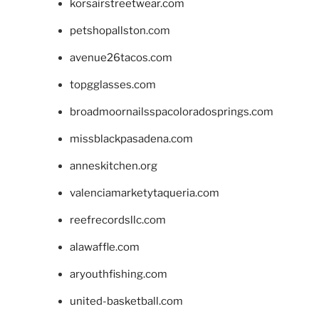
korsairstreetwear.com
petshopallston.com
avenue26tacos.com
topgglasses.com
broadmoornailsspacoloradosprings.com
missblackpasadena.com
anneskitchen.org
valenciamarketytaqueria.com
reefrecordsllc.com
alawaffle.com
aryouthfishing.com
united-basketball.com