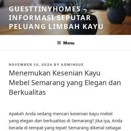
Skip
GUESTTINYHOMES –
to
INFORMASI SEPUTAR
content
PELUANG LIMBAH KAYU
Menu
POSTED
NOVEMBER 10, 2024
BY
ADMINGUE
ON
Menemukan Kesenian Kayu
Mebel Semarang yang Elegan dan
Berkualitas
Apakah Anda sedang mencari kesenian kayu mebel
yang elegan dan berkualitas di Semarang? Jika iya, Anda
berada di tempat yang tepat! Semarang dikenal sebagai