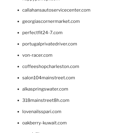
callahansautoservicecenter.com
georgiascornermarket.com
perfectfit24-7.com
portugalprivatedriver.com
von-racer.com
coffeeshopcharleston.com
salon104mainstreet.com
alkaspringswater.com
318mainstreet8h.com
lovenailsspari.com
oakberry-kuwait.com