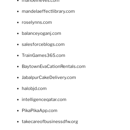
manoelneves.com
mandelaeffectlibrary.com
roselynns.com
balanceyoganj.com
salesforceblogs.com
TrainGames365.com
BaytownEvaCationRentals.com
JabalpurCakeDelivery.com
halobjd.com
intelligenceqatar.com
PikaPikaApp.com
takecareofbusinessdfw.org