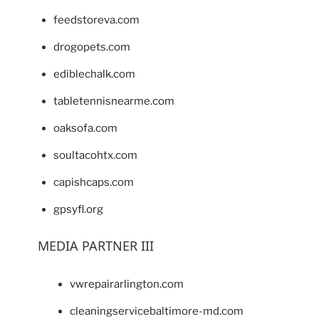
feedstoreva.com
drogopets.com
ediblechalk.com
tabletennisnearme.com
oaksofa.com
soultacohtx.com
capishcaps.com
gpsyfl.org
MEDIA PARTNER III
vwrepairarlington.com
cleaningservicebaltimore-md.com