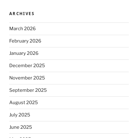
ARCHIVES
March 2026
February 2026
January 2026
December 2025
November 2025
September 2025
August 2025
July 2025
June 2025