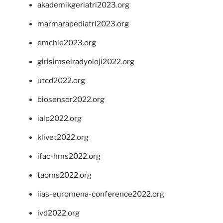
akademikgeriatri2023.org
marmarapediatri2023.org
emchie2023.org
girisimselradyoloji2022.org
utcd2022.org
biosensor2022.org
ialp2022.org
klivet2022.org
ifac-hms2022.org
taoms2022.org
iias-euromena-conference2022.org
ivd2022.org