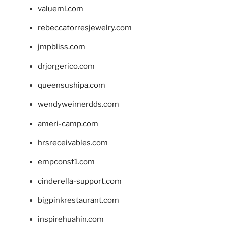
valueml.com
rebeccatorresjewelry.com
jmpbliss.com
drjorgerico.com
queensushipa.com
wendyweimerdds.com
ameri-camp.com
hrsreceivables.com
empconst1.com
cinderella-support.com
bigpinkrestaurant.com
inspirehuahin.com