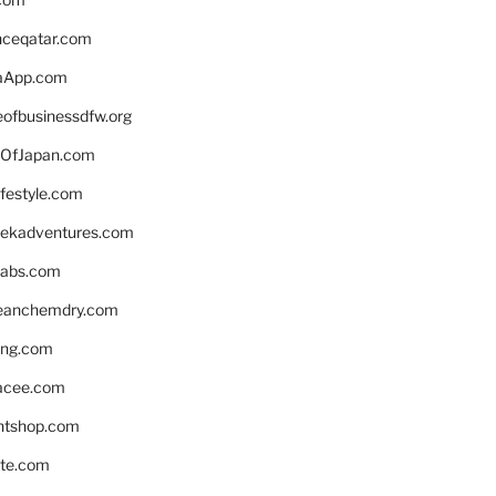
enceqatar.com
aApp.com
eofbusinessdfw.org
OfJapan.com
ifestyle.com
eekadventures.com
labs.com
leanchemdry.com
ing.com
acee.com
ntshop.com
te.com