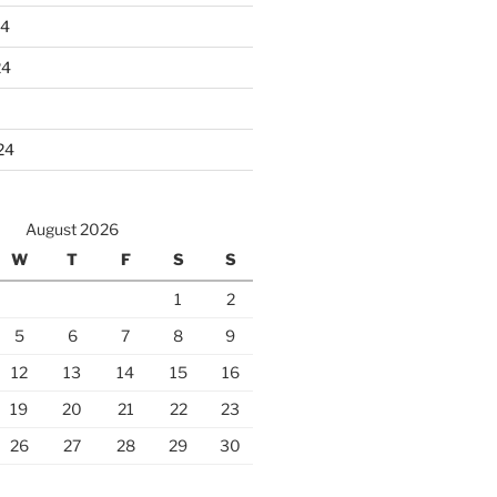
24
24
24
August 2026
W
T
F
S
S
1
2
5
6
7
8
9
12
13
14
15
16
19
20
21
22
23
26
27
28
29
30