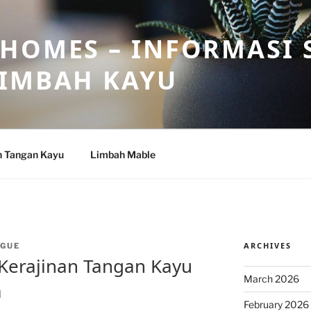
HOMES – INFORMASI 
LIMBAH KAYU
n Tangan Kayu
Limbah Mable
ARCHIVES
GUE
erajinan Tangan Kayu
March 2026
a
February 2026