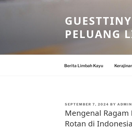
Skip
to
GUESTTINY
content
PELUANG 
Berita Limbah Kayu
Kerajina
POSTED
SEPTEMBER 7, 2024
BY
ADMIN
ON
Mengenal Ragam K
Rotan di Indonesi