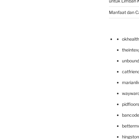
untuk Limbah K
Manfaat dan C
okhealt
theinte
unbound
catfrien
marianli
wayward
pidfloo
bancode
betterm
hingsto