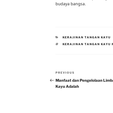
budaya bangsa.
CATEGORIES
KERAJINAN TANGAN KAYU
TAGS
KERAJINAN TANGAN KAYU
Post
Previous
PREVIOUS
navigation
Post
Manfaat dan Pengelolaan Limb
Kayu Adalah