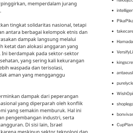
rpinggirkan, memperdalam jurang
.
intellig
PikaPik
tkan tingkat solidaritas nasional, tetapi
takecar
 antara berbagai kelompok etnis dan
rasakan dampak langsung melalui
Hamada
h ketat dan alokasi anggaran yang
VersifyL
. Ini berdampak pada sektor-sektor
esehatan, yang sering kali kekurangan
kingscr
ebih waspada dan terisolasi,
antaeus
tidak aman yang mengganggu
purelyc
WishOp
erminkan dampak dari peperangan
rnasional yang diperparah oleh konflik
shopleg
mi yang semakin memburuk. Hal ini
bonviva
 pengembangan industri, serta
gguran. Di sisi lain, Israel
CupPlan
karena meskipun sektor teknologi dan