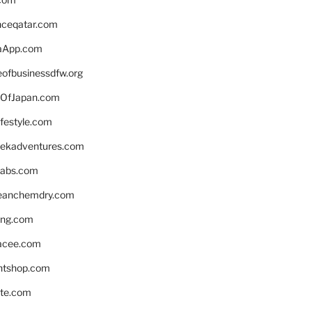
enceqatar.com
aApp.com
eofbusinessdfw.org
OfJapan.com
ifestyle.com
eekadventures.com
labs.com
leanchemdry.com
ing.com
acee.com
ntshop.com
te.com