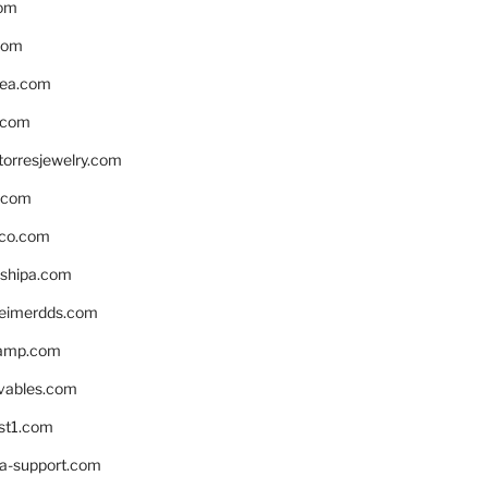
om
com
ea.com
.com
torresjewelry.com
s.com
ico.com
shipa.com
eimerdds.com
camp.com
ivables.com
st1.com
la-support.com