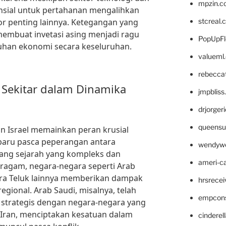
mpzin.c
nansial untuk pertahanan mengalihkan
or penting lainnya. Ketegangan yang
stcreal.
embuat invetasi asing menjadi ragu
PopUpFl
an ekonomi secara keseluruhan.
valueml
rebecca
Sekitar dalam Dinamika
jmpblis
drjorger
queensu
an Israel memainkan peran krusial
aru pasca peperangan antara
wendyw
kang sejarah yang kompleks dan
ameri-
ragam, negara-negara seperti Arab
ara Teluk lainnya memberikan dampak
hrsrece
regional. Arab Saudi, misalnya, telah
empcon
strategis dengan negara-negara yang
 Iran, menciptakan kesatuan dalam
cinderel