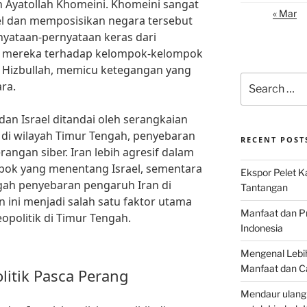
 Ayatollah Khomeini. Khomeini sangat
« Mar
el dan memposisikan negara tersebut
nyataan-pernyataan keras dari
 mereka terhadap kelompok-kelompok
an Hizbullah, memicu ketegangan yang
Search
ra.
for:
 dan Israel ditandai oleh serangkaian
i di wilayah Timur Tengah, penyebaran
RECENT POST
ngan siber. Iran lebih agresif dalam
k yang menentang Israel, sementara
Ekspor Pelet K
gah penyebaran pengaruh Iran di
Tantangan
 ini menjadi salah satu faktor utama
Manfaat dan P
politik di Timur Tengah.
Indonesia
Mengenal Lebih
Manfaat dan C
itik Pasca Perang
Mendaur ulang