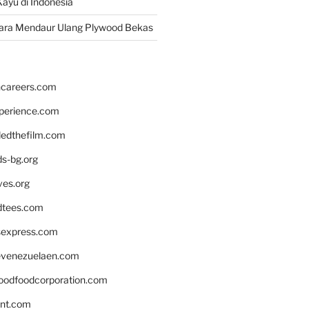
ayu di Indonesia
ara Mendaur Ulang Plywood Bekas
hcareers.com
xperience.com
edthefilm.com
ds-bg.org
ves.org
tees.com
rsexpress.com
venezuelaen.com
oodfoodcorporation.com
nnt.com