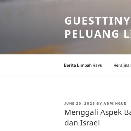
Skip
to
GUESTTINY
content
PELUANG 
Berita Limbah Kayu
Kerajina
POSTED
JUNE 20, 2025
BY
ADMINGUE
ON
Menggali Aspek Ba
dan Israel