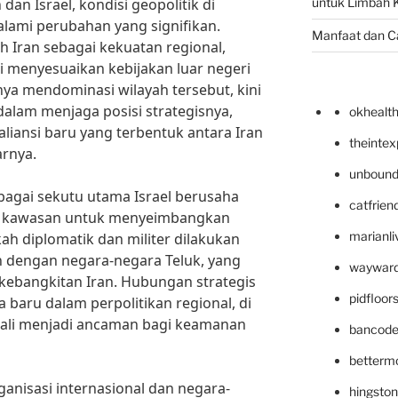
an Israel, kondisi geopolitik di
untuk Limbah K
ami perubahan yang signifikan.
Manfaat dan C
 Iran sebagai kekuatan regional,
 menyesuaikan kebijakan luar negeri
nya mendominasi wilayah tersebut, kini
alam menjaga posisi strategisnya,
okhealt
iansi baru yang terbentuk antara Iran
theinte
arnya.
unbound
sebagai sekutu utama Israel berusaha
catfrien
 kawasan untuk menyeimbangkan
marianli
ah diplomatik dan militer dilakukan
dengan negara-negara Teluk, yang
wayward
kebangkitan Iran. Hubungan strategis
pidfloo
 baru dalam perpolitikan regional, di
 kali menjadi ancaman bagi keamanan
bancode
betterm
anisasi internasional dan negara-
hingsto