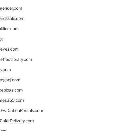
gender.com
ardssale.com
litics.com
rg
neves.com
ffectlibrary.com
ns.com
yoganj.com
rceblogs.com
ames365.com
EvaCationRentals.com
rCakeDelivery.com
.com