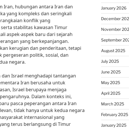
am Iran, hubungan antara Iran dan
January 2026
ika yang kompleks dan seringkali
December 20
rangkaian konflik yang
erta stabilitas kawasan Timur
November 20
li aspek-aspek baru dari sejarah
September 20
perangan yang berkepanjangan.
an kerugian dan penderitaan, tetapi
August 2025
pergeseran politik, sosial, dan
July 2025
edua negara.
June 2025
n dan Israel menghadapi tantangan
ementara Iran berusaha untuk
May 2025
asan, Israel berupaya menjaga
April 2025
pengaruhnya. Dalam konteks ini,
aru pasca peperangan antara Iran
March 2025
elevan, tidak hanya untuk kedua negara
February 2025
 masyarakat internasional yang
ang terus berlangsung di Timur
January 2025