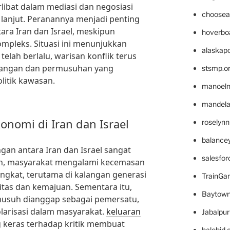
rlibat dalam mediasi dan negosiasi
choosea
 lanjut. Peranannya menjadi penting
ara Iran dan Israel, meskipun
hoverbo
mpleks. Situasi ini menunjukkan
alaskapo
lah berlalu, warisan konflik terus
egangan dan permusuhan yang
stsmp.o
litik kawasan.
manoel
mandelae
onomi di Iran dan Israel
roselyn
balance
gan antara Iran dan Israel sangat
salesfo
ran, masyarakat mengalami kecemasan
ngkat, terutama di kalangan generasi
TrainG
tas dan kemajuan. Sementara itu,
Baytown
musuh dianggap sebagai pemersatu,
larisasi dalam masyarakat.
keluaran
Jabalpu
 keras terhadap kritik membuat
halobjd