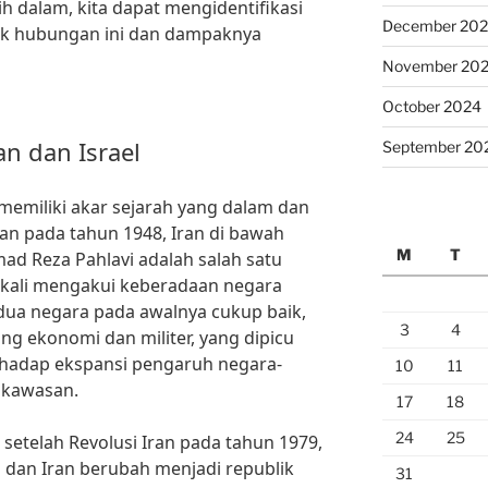
h dalam, kita dapat mengidentifikasi
December 20
uk hubungan ini dan dampaknya
November 20
October 2024
an dan Israel
September 20
l memiliki akar sejarah yang dalam dan
ikan pada tahun 1948, Iran di bawah
M
T
 Reza Pahlavi adalah salah satu
kali mengakui keberadaan negara
dua negara pada awalnya cukup baik,
3
4
g ekonomi dan militer, yang dipicu
rhadap ekspansi pengaruh negara-
10
11
i kawasan.
17
18
24
25
setelah Revolusi Iran pada tahun 1979,
n dan Iran berubah menjadi republik
31