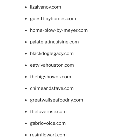
lizaivanov.com
guesttinyhomes.com
home-plow-by-meyer.com
palatelatincuisine.com
blackdoglegacy.com
eatvivahouston.com
thebigshowok.com
chimeandstave.com
greatwallseafoodny.com
theloverose.com
gabriovoice.com
resinflowart.com