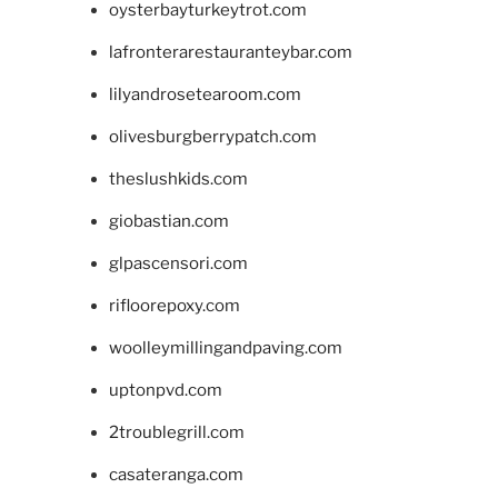
oysterbayturkeytrot.com
lafronterarestauranteybar.com
lilyandrosetearoom.com
olivesburgberrypatch.com
theslushkids.com
giobastian.com
glpascensori.com
rifloorepoxy.com
woolleymillingandpaving.com
uptonpvd.com
2troublegrill.com
casateranga.com