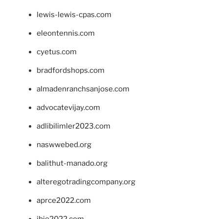
lewis-lewis-cpas.com
eleontennis.com
cyetus.com
bradfordshops.com
almadenranchsanjose.com
advocatevijay.com
adlibilimler2023.com
naswwebed.org
balithut-manado.org
alteregotradingcompany.org
aprce2022.com
ibie2022.com