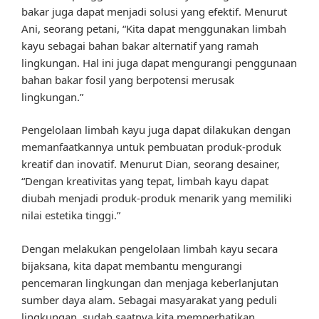
bakar juga dapat menjadi solusi yang efektif. Menurut
Ani, seorang petani, “Kita dapat menggunakan limbah
kayu sebagai bahan bakar alternatif yang ramah
lingkungan. Hal ini juga dapat mengurangi penggunaan
bahan bakar fosil yang berpotensi merusak
lingkungan.”
Pengelolaan limbah kayu juga dapat dilakukan dengan
memanfaatkannya untuk pembuatan produk-produk
kreatif dan inovatif. Menurut Dian, seorang desainer,
“Dengan kreativitas yang tepat, limbah kayu dapat
diubah menjadi produk-produk menarik yang memiliki
nilai estetika tinggi.”
Dengan melakukan pengelolaan limbah kayu secara
bijaksana, kita dapat membantu mengurangi
pencemaran lingkungan dan menjaga keberlanjutan
sumber daya alam. Sebagai masyarakat yang peduli
lingkungan, sudah saatnya kita memperhatikan