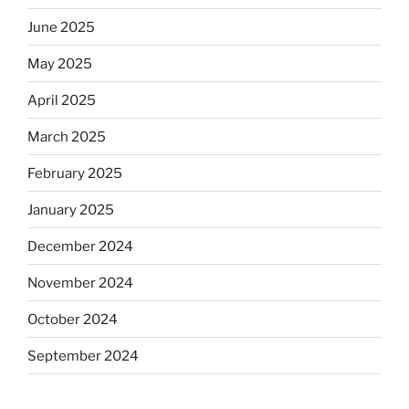
June 2025
May 2025
April 2025
March 2025
February 2025
January 2025
December 2024
November 2024
October 2024
September 2024