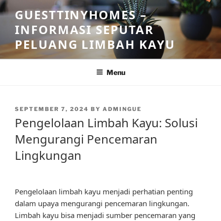
Skip
GUESTTINYHOMES –
to
INFORMASI SEPUTAR
content
PELUANG LIMBAH KAYU
Menu
POSTED
SEPTEMBER 7, 2024
BY
ADMINGUE
ON
Pengelolaan Limbah Kayu: Solusi
Mengurangi Pencemaran
Lingkungan
Pengelolaan limbah kayu menjadi perhatian penting
dalam upaya mengurangi pencemaran lingkungan.
Limbah kayu bisa menjadi sumber pencemaran yang