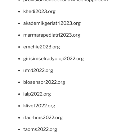
khedi2023.org
akademikgeriatri2023.org
marmarapediatri2023.org
emchie2023.org
girisimselradyoloji2022.org
utcd2022.org
biosensor2022.org
ialp2022.org
klivet2022.org
ifac-hms2022.org
taoms2022.org