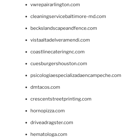
vwrepairarlington.com
cleaningservicebaltimore-md.com
beckslandscapeandfence.com
vistaaltadelveramendi.com
coastlinecateringnc.com
cuesburgershouston.com
psicologiaespecializadaencampeche.com
dmtacos.com
crescentstreetprinting.com
hornopizza.com
driveadragster.com
hematologa.com