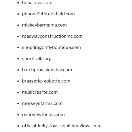
bobacove.com
phoone24brookfield.com
mickeybarmama.com
roadwayconstructioninc.com
shopdragonflyboutique.com
sportszilla.org
batchprovisionsbar.com
brasserie-gobette.com
musicrearte.com
morseysfarms.com
riverviewtennis.com
official-kelly-toys-squishmallows.com