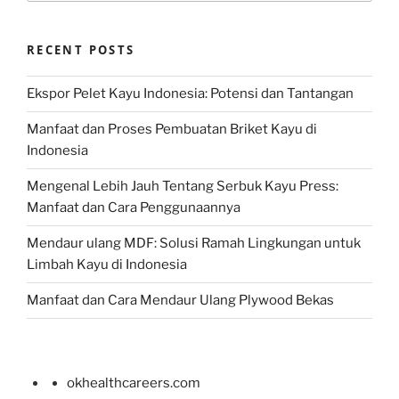
RECENT POSTS
Ekspor Pelet Kayu Indonesia: Potensi dan Tantangan
Manfaat dan Proses Pembuatan Briket Kayu di
Indonesia
Mengenal Lebih Jauh Tentang Serbuk Kayu Press:
Manfaat dan Cara Penggunaannya
Mendaur ulang MDF: Solusi Ramah Lingkungan untuk
Limbah Kayu di Indonesia
Manfaat dan Cara Mendaur Ulang Plywood Bekas
okhealthcareers.com