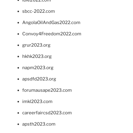
sbcc-2022.com
AngolaOilAndGas2022.com
Convoy4Freedom2022.com
grur2023.org
hkhk2023.org
napm2023.org
apsdfd2023.org
forumausape2023.com
imkl2023.com
careerfaircsd2023.com
apsth2023.com