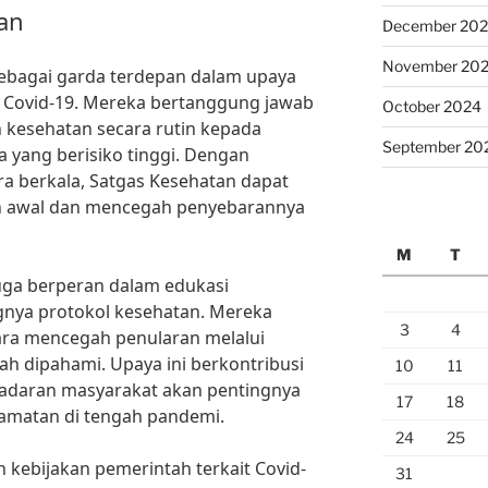
an
December 20
November 20
sebagai garda terdepan dalam upaya
Covid-19. Mereka bertanggung jawab
October 2024
kesehatan secara rutin kepada
September 20
a yang berisiko tinggi. Dengan
a berkala, Satgas Kesehatan dapat
bih awal dan mencegah penyebarannya
M
T
juga berperan dalam edukasi
nya protokol kesehatan. Mereka
3
4
ra mencegah penularan melalui
dah dipahami. Upaya ini berkontribusi
10
11
daran masyarakat akan pentingnya
17
18
amatan di tengah pandemi.
24
25
kebijakan pemerintah terkait Covid-
31