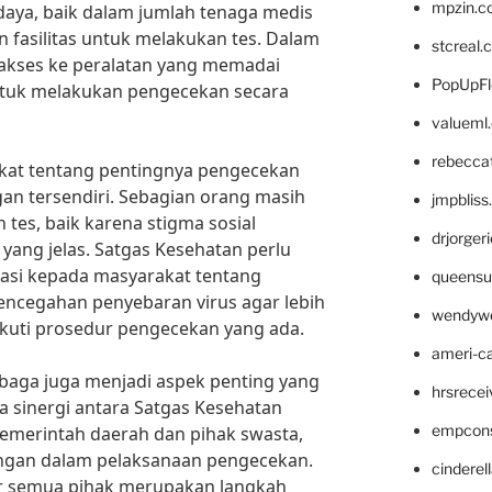
mpzin.c
aya, baik dalam jumlah tenaga medis
n fasilitas untuk melakukan tes. Dalam
stcreal.
akses ke peralatan yang memadai
PopUpFl
k melakukan pengecekan secara
valueml
rebecca
akat tentang pentingnya pengecekan
gan tersendiri. Sebagian orang masih
jmpblis
tes, baik karena stigma sosial
drjorger
ang jelas. Satgas Kesehatan perlu
asi kepada masyarakat tentang
queensu
pencegahan penyebaran virus agar lebih
wendyw
kuti prosedur pengecekan yang ada.
ameri-
embaga juga menjadi aspek penting yang
hrsrece
a sinergi antara Satgas Kesehatan
empcon
 pemerintah daerah dan pihak swasta,
gan dalam pelaksanaan pengecekan.
cinderel
r semua pihak merupakan langkah