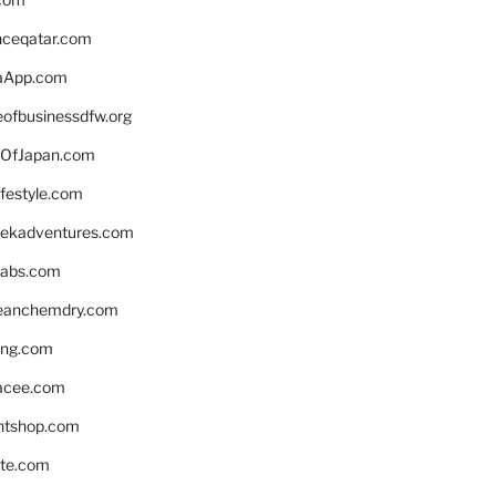
enceqatar.com
aApp.com
eofbusinessdfw.org
OfJapan.com
ifestyle.com
eekadventures.com
labs.com
leanchemdry.com
ing.com
acee.com
ntshop.com
te.com