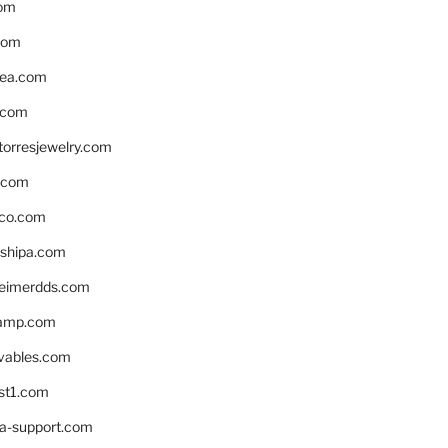
om
com
ea.com
.com
torresjewelry.com
s.com
ico.com
shipa.com
eimerdds.com
camp.com
ivables.com
st1.com
la-support.com