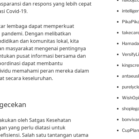
sparansi dan respons yang lebih cepat
i Covid-19.
intellig
PikaPik
antar lembaga dapat memperkuat
takecar
p pandemi. Dengan melibatkan
didikan dan komunitas lokal, kita
Hamada
an masyarakat mengenai pentingnya
VersifyL
tukan pusat informasi bersama dan
rkoordinasi dapat membantu
kingscr
dividu memahami peran mereka dalam
antaeus
t secara keseluruhan.
purelyc
WishOp
ngecekan
shopleg
lakukan oleh Satgas Kesehatan
bonviva
n yang perlu diatasi untuk
CupPlan
efisiensi. Salah satu tantangan utama