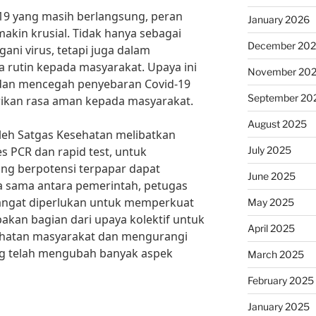
19 yang masih berlangsung, peran
January 2026
akin krusial. Tidak hanya sebagai
December 20
ni virus, tetapi juga dalam
 rutin kepada masyarakat. Upaya ini
November 20
dan mencegah penyebaran Covid-19
September 20
rikan rasa aman kepada masyarakat.
August 2025
leh Satgas Kesehatan melibatkan
July 2025
s PCR dan rapid test, untuk
ang berpotensi terpapar dapat
June 2025
ja sama antara pemerintah, petugas
angat diperlukan untuk memperkuat
May 2025
pakan bagian dari upaya kolektif untuk
April 2025
ehatan masyarakat dan mengurangi
ang telah mengubah banyak aspek
March 2025
February 2025
January 2025