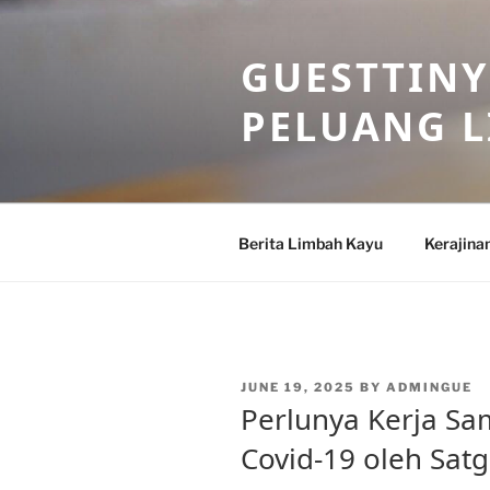
Skip
to
GUESTTINY
content
PELUANG 
Berita Limbah Kayu
Kerajina
POSTED
JUNE 19, 2025
BY
ADMINGUE
ON
Perlunya Kerja S
Covid-19 oleh Sat