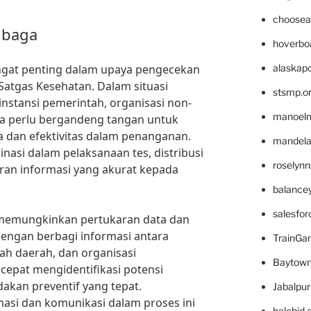
choosea
mbaga
hoverbo
ngat penting dalam upaya pengecekan
alaskapo
Satgas Kesehatan. Dalam situasi
stsmp.o
 instansi pemerintah, organisasi non-
manoel
ta perlu bergandeng tangan untuk
dan efektivitas dalam penanganan.
mandelae
nasi dalam pelaksanaan tes, distribusi
roselyn
aran informasi yang akurat kepada
balance
salesfo
ga memungkinkan pertukaran data dan
 Dengan berbagi informasi antara
TrainG
ah daerah, dan organisasi
Baytown
h cepat mengidentifikasi potensi
akan preventif yang tepat.
Jabalpu
asi dan komunikasi dalam proses ini
halobjd