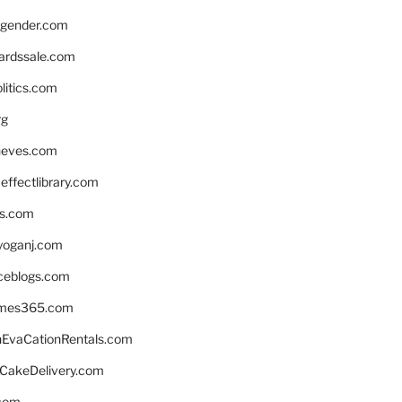
gender.com
ardssale.com
litics.com
rg
neves.com
ffectlibrary.com
ns.com
yoganj.com
rceblogs.com
ames365.com
EvaCationRentals.com
rCakeDelivery.com
.com