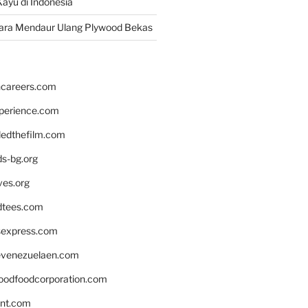
ayu di Indonesia
ara Mendaur Ulang Plywood Bekas
hcareers.com
xperience.com
edthefilm.com
ds-bg.org
ves.org
tees.com
rsexpress.com
venezuelaen.com
oodfoodcorporation.com
nnt.com