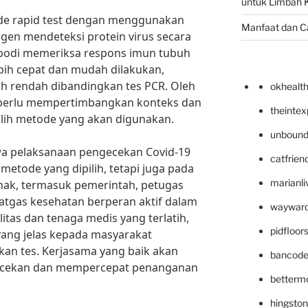
untuk Limbah K
ode rapid test dengan menggunakan
Manfaat dan C
tigen mendeteksi protein virus secara
ibodi memeriksa respons imun tubuh
ebih cepat dan mudah dilakukan,
ebih rendah dibandingkan tes PCR. Oleh
okhealt
n perlu mempertimbangkan konteks dan
theinte
lih metode yang akan digunakan.
unbound
a pelaksanaan pengecekan Covid-19
catfrien
etode yang dipilih, tetapi juga pada
marianli
hak, termasuk pemerintah, petugas
atgas kesehatan berperan aktif dalam
wayward
itas dan tenaga medis yang terlatih,
pidfloo
yang jelas kepada masyarakat
an tes. Kerjasama yang baik akan
bancode
cekan dan mempercepat penanganan
betterm
hingsto