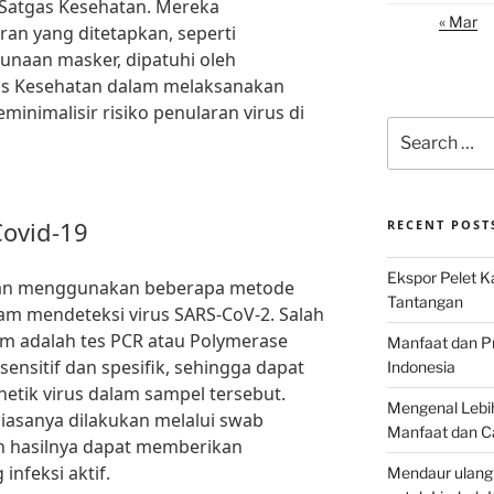
 Satgas Kesehatan. Mereka
« Mar
an yang ditetapkan, seperti
unaan masker, dipatuhi oleh
gas Kesehatan dalam melaksanakan
eminimalisir risiko penularan virus di
Search
for:
ovid-19
RECENT POST
Ekspor Pelet K
kan menggunakan beberapa metode
Tantangan
alam mendeteksi virus SARS-CoV-2. Salah
m adalah tes PCR atau Polymerase
Manfaat dan P
 sensitif dan spesifik, sehingga dapat
Indonesia
etik virus dalam sampel tersebut.
Mengenal Lebih
iasanya dilakukan melalui swab
Manfaat dan C
n hasilnya dapat memberikan
infeksi aktif.
Mendaur ulang