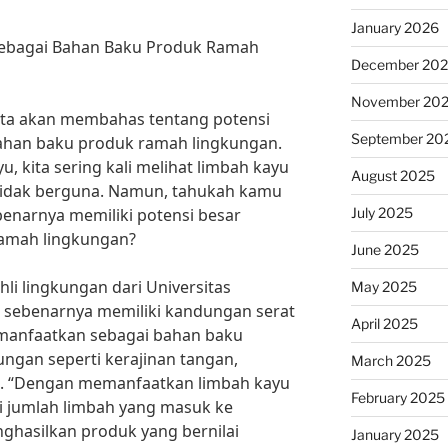
January 2026
 sebagai Bahan Baku Produk Ramah
December 20
November 20
 kita akan membahas tentang potensi
September 20
bahan baku produk ramah lingkungan.
 kita sering kali melihat limbah kayu
August 2025
 tidak berguna. Namun, tahukah kamu
July 2025
benarnya memiliki potensi besar
ramah lingkungan?
June 2025
i lingkungan dari Universitas
May 2025
ek sebenarnya memiliki kandungan serat
April 2025
imanfaatkan sebagai bahan baku
ngan seperti kerajinan tangan,
March 2025
n. “Dengan memanfaatkan limbah kayu
February 2025
gi jumlah limbah yang masuk ke
ghasilkan produk yang bernilai
January 2025