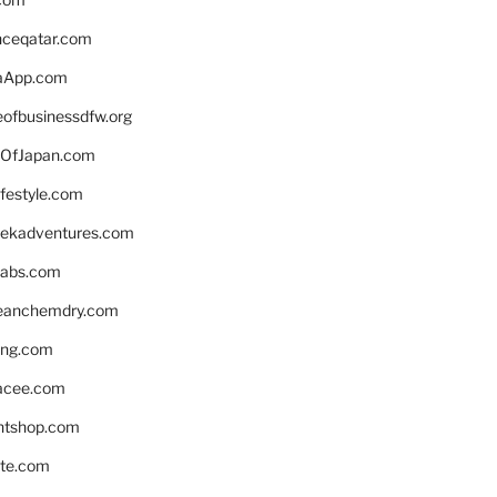
enceqatar.com
aApp.com
eofbusinessdfw.org
OfJapan.com
ifestyle.com
eekadventures.com
labs.com
leanchemdry.com
ing.com
acee.com
ntshop.com
te.com