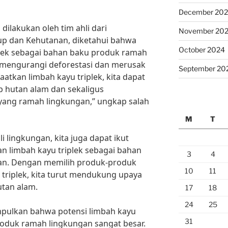
December 20
dilakukan oleh tim ahli dari
November 20
p dan Kehutanan, diketahui bahwa
October 2024
lek sebagai bahan baku produk ramah
mengurangi deforestasi dan merusak
September 20
tkan limbah kayu triplek, kita dapat
 hutan alam dan sekaligus
ang ramah lingkungan,” ungkap salah
M
T
 lingkungan, kita juga dapat ikut
 limbah kayu triplek sebagai bahan
3
4
an. Dengan memilih produk-produk
10
11
 triplek, kita turut mendukung upaya
utan alam.
17
18
24
25
mpulkan bahwa potensi limbah kayu
31
roduk ramah lingkungan sangat besar.