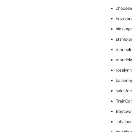
choosea
hoverbo
alaskapo
stsmp.o
manoel
mandelae
roselyn
balance
salesfo
TrainG
Baytown
Jabalpu
halobjd