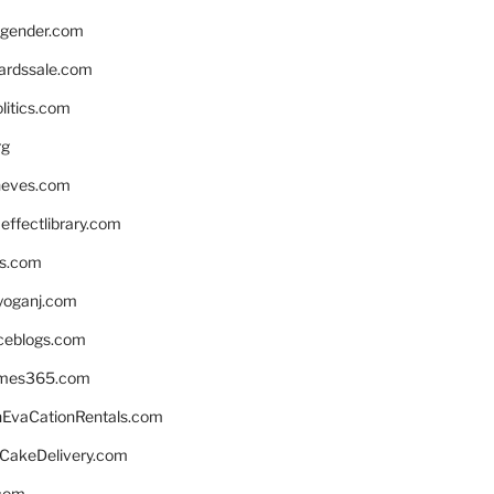
gender.com
ardssale.com
litics.com
rg
neves.com
ffectlibrary.com
ns.com
yoganj.com
rceblogs.com
ames365.com
EvaCationRentals.com
rCakeDelivery.com
.com