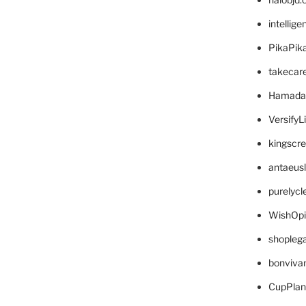
intellig
PikaPik
takecar
Hamada
VersifyL
kingscr
antaeus
purelyc
WishOp
shopleg
bonviva
CupPlan