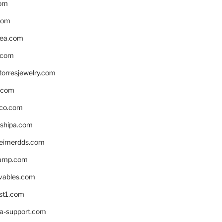
om
com
ea.com
.com
torresjewelry.com
s.com
ico.com
shipa.com
eimerdds.com
camp.com
ivables.com
st1.com
la-support.com