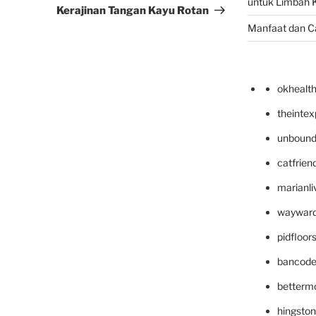
untuk Limbah K
Kerajinan Tangan Kayu Rotan
Manfaat dan C
okhealt
theinte
unbound
catfrien
marianli
wayward
pidfloo
bancode
betterm
hingsto