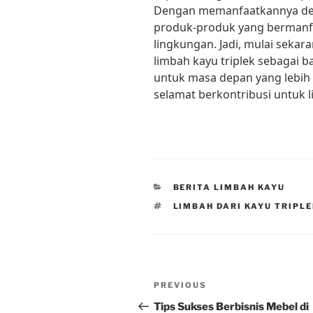
Dengan memanfaatkannya deng
produk-produk yang bermanfa
lingkungan. Jadi, mulai seka
limbah kayu triplek sebagai
untuk masa depan yang lebih b
selamat berkontribusi untuk 
CATEGORIES
BERITA LIMBAH KAYU
TAGS
LIMBAH DARI KAYU TRIPL
Post
Previous
PREVIOUS
navigation
Post
Tips Sukses Berbisnis Mebel di