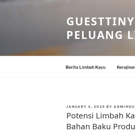
Skip
to
GUESTTINY
content
PELUANG 
Berita Limbah Kayu
Kerajina
POSTED
JANUARY 4, 2025
BY
ADMINGU
ON
Potensi Limbah Ka
Bahan Baku Prod