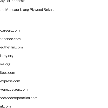
ayu di Indonesia
ara Mendaur Ulang Plywood Bekas
hcareers.com
xperience.com
edthefilm.com
ds-bg.org
ves.org
tees.com
rsexpress.com
venezuelaen.com
oodfoodcorporation.com
nnt.com