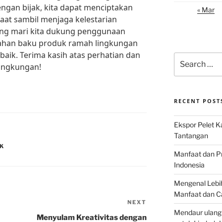
an bijak, kita dapat menciptakan
« Mar
at sambil menjaga kelestarian
rang mari kita dukung penggunaan
 bahan baku produk ramah lingkungan
aik. Terima kasih atas perhatian dan
Search
lingkungan!
for:
RECENT POST
Ekspor Pelet K
Tantangan
EK
Manfaat dan P
Indonesia
Mengenal Lebih
Manfaat dan C
NEXT
Next
Mendaur ulang
Post
Menyulam Kreativitas dengan