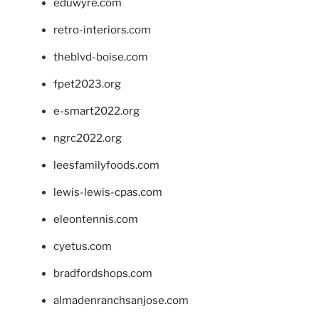
eduwyre.com
retro-interiors.com
theblvd-boise.com
fpet2023.org
e-smart2022.org
ngrc2022.org
leesfamilyfoods.com
lewis-lewis-cpas.com
eleontennis.com
cyetus.com
bradfordshops.com
almadenranchsanjose.com