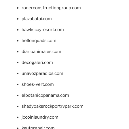
roderconstructiongroup.com
plazabatai.com
hawkscayresort.com
hellonquads.com
diarioanimales.com
decogaleri.com
unavozparadios.com
shoes-vert.com
elbotanicopanama.com
shadyoaksrockportrvpark.com
jccoinlaundry.com
kautorepair.com