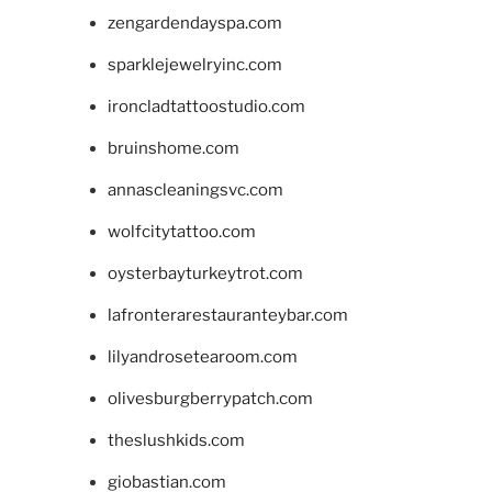
zengardendayspa.com
sparklejewelryinc.com
ironcladtattoostudio.com
bruinshome.com
annascleaningsvc.com
wolfcitytattoo.com
oysterbayturkeytrot.com
lafronterarestauranteybar.com
lilyandrosetearoom.com
olivesburgberrypatch.com
theslushkids.com
giobastian.com