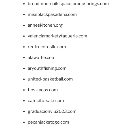
broadmoornailsspacoloradosprings.com
missblackpasadena.com
anneskitchen.org
valenciamarketytaqueria.com
reefrecordsllc.com
alawaffle.com
aryouthfishing.com
united-basketball.com
tios-tacos.com
cafecito-satx.com
graduacionviu2023.com
pecanjackstogo.com