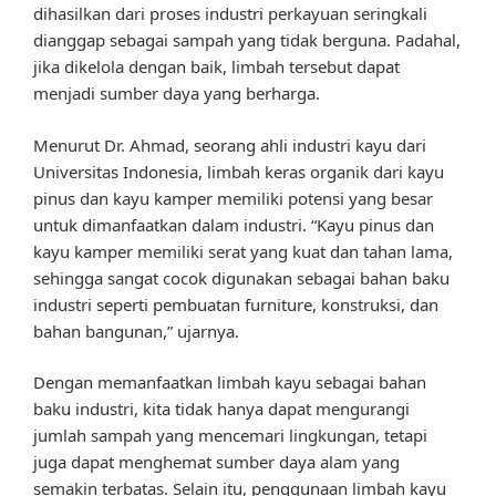
dihasilkan dari proses industri perkayuan seringkali
dianggap sebagai sampah yang tidak berguna. Padahal,
jika dikelola dengan baik, limbah tersebut dapat
menjadi sumber daya yang berharga.
Menurut Dr. Ahmad, seorang ahli industri kayu dari
Universitas Indonesia, limbah keras organik dari kayu
pinus dan kayu kamper memiliki potensi yang besar
untuk dimanfaatkan dalam industri. “Kayu pinus dan
kayu kamper memiliki serat yang kuat dan tahan lama,
sehingga sangat cocok digunakan sebagai bahan baku
industri seperti pembuatan furniture, konstruksi, dan
bahan bangunan,” ujarnya.
Dengan memanfaatkan limbah kayu sebagai bahan
baku industri, kita tidak hanya dapat mengurangi
jumlah sampah yang mencemari lingkungan, tetapi
juga dapat menghemat sumber daya alam yang
semakin terbatas. Selain itu, penggunaan limbah kayu