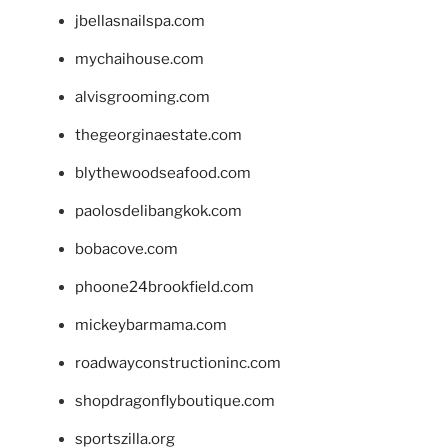
jbellasnailspa.com
mychaihouse.com
alvisgrooming.com
thegeorginaestate.com
blythewoodseafood.com
paolosdelibangkok.com
bobacove.com
phoone24brookfield.com
mickeybarmama.com
roadwayconstructioninc.com
shopdragonflyboutique.com
sportszilla.org