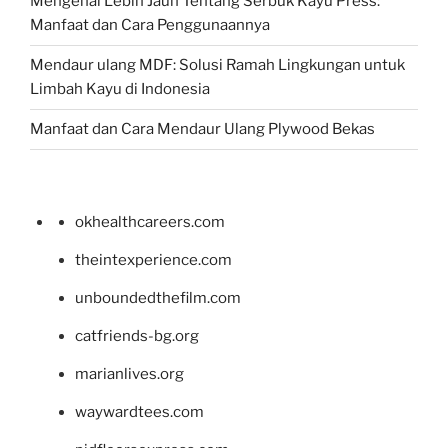
Mengenal Lebih Jauh Tentang Serbuk Kayu Press:
Manfaat dan Cara Penggunaannya
Mendaur ulang MDF: Solusi Ramah Lingkungan untuk
Limbah Kayu di Indonesia
Manfaat dan Cara Mendaur Ulang Plywood Bekas
okhealthcareers.com
theintexperience.com
unboundedthefilm.com
catfriends-bg.org
marianlives.org
waywardtees.com