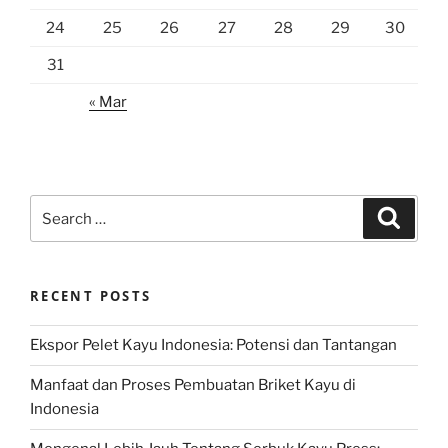
24
25
26
27
28
29
30
31
« Mar
Search
Search
for:
RECENT POSTS
Ekspor Pelet Kayu Indonesia: Potensi dan Tantangan
Manfaat dan Proses Pembuatan Briket Kayu di
Indonesia