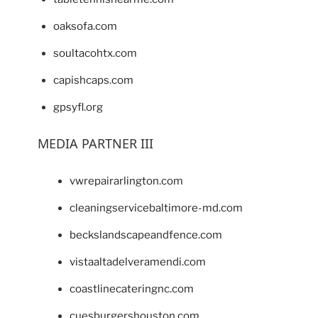
oaksofa.com
soultacohtx.com
capishcaps.com
gpsyfl.org
MEDIA PARTNER III
vwrepairarlington.com
cleaningservicebaltimore-md.com
beckslandscapeandfence.com
vistaaltadelveramendi.com
coastlinecateringnc.com
cuesburgershouston.com