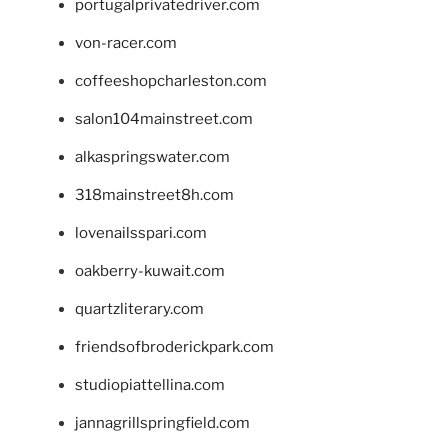
portugalprivatedriver.com
von-racer.com
coffeeshopcharleston.com
salon104mainstreet.com
alkaspringswater.com
318mainstreet8h.com
lovenailsspari.com
oakberry-kuwait.com
quartzliterary.com
friendsofbroderickpark.com
studiopiattellina.com
jannagrillspringfield.com