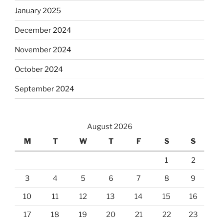
January 2025
December 2024
November 2024
October 2024
September 2024
August 2026
M
T
W
T
F
S
S
1
2
3
4
5
6
7
8
9
10
11
12
13
14
15
16
17
18
19
20
21
22
23