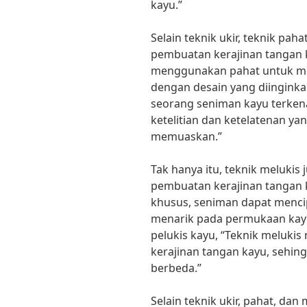
kayu.”
Selain teknik ukir, teknik pah
pembuatan kerajinan tangan k
menggunakan pahat untuk m
dengan desain yang diingink
seorang seniman kayu terken
ketelitian dan ketelatenan ya
memuaskan.”
Tak hanya itu, teknik melukis
pembuatan kerajinan tangan
khusus, seniman dapat menci
menarik pada permukaan kayu
pelukis kayu, “Teknik meluki
kerajinan tangan kayu, sehing
berbeda.”
Selain teknik ukir, pahat, dan