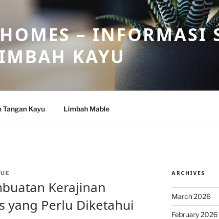
HOMES – INFORMASI 
LIMBAH KAYU
n Tangan Kayu
Limbah Mable
ARCHIVES
GUE
buatan Kerajinan
March 2026
 yang Perlu Diketahui
February 2026