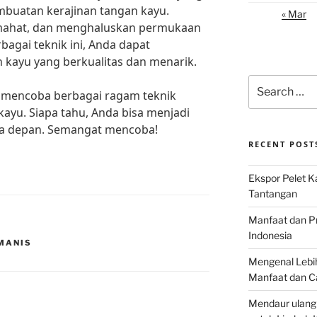
mbuatan kerajinan tangan kayu.
« Mar
emahat, dan menghaluskan permukaan
agai teknik ini, Anda dapat
 kayu yang berkualitas dan menarik.
Search
uk mencoba berbagai ragam teknik
for:
ayu. Siapa tahu, Anda bisa menjadi
sa depan. Semangat mencoba!
RECENT POST
Ekspor Pelet K
Tantangan
Manfaat dan P
Indonesia
MANIS
Mengenal Lebih
Manfaat dan C
Mendaur ulang