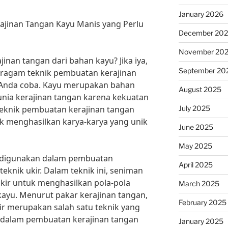
January 2026
jinan Tangan Kayu Manis yang Perlu
December 20
November 20
nan tangan dari bahan kayu? Jika iya,
September 20
 ragam teknik pembuatan kerajinan
 Anda coba. Kayu merupakan bahan
August 2025
nia kerajinan tangan karena kekuatan
July 2025
teknik pembuatan kerajinan tangan
uk menghasilkan karya-karya yang unik
June 2025
May 2025
ng digunakan dalam pembuatan
April 2025
eknik ukir. Dalam teknik ini, seniman
kir untuk menghasilkan pola-pola
March 2025
ayu. Menurut pakar kerajinan tangan,
February 2025
ir merupakan salah satu teknik yang
r dalam pembuatan kerajinan tangan
January 2025