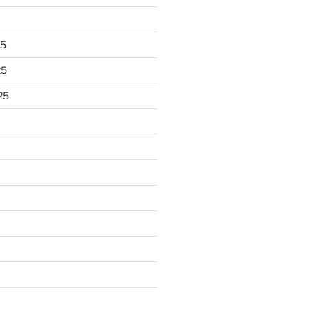
25
25
25