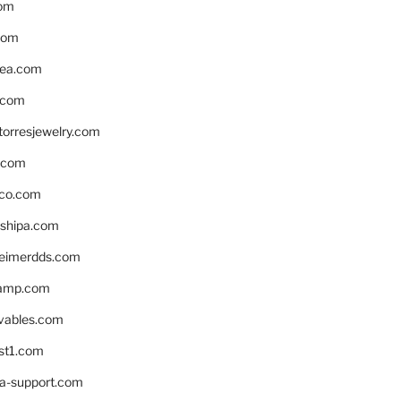
om
com
ea.com
.com
torresjewelry.com
s.com
ico.com
shipa.com
eimerdds.com
camp.com
ivables.com
st1.com
la-support.com