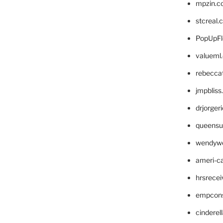
mpzin.c
stcreal.
PopUpFl
valueml
rebecca
jmpblis
drjorger
queensu
wendyw
ameri-
hrsrece
empcon
cinderel