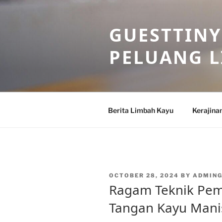
Skip
to
GUESTTINY
content
PELUANG 
Berita Limbah Kayu
Kerajina
POSTED
OCTOBER 28, 2024
BY
ADMIN
ON
Ragam Teknik Pem
Tangan Kayu Manis