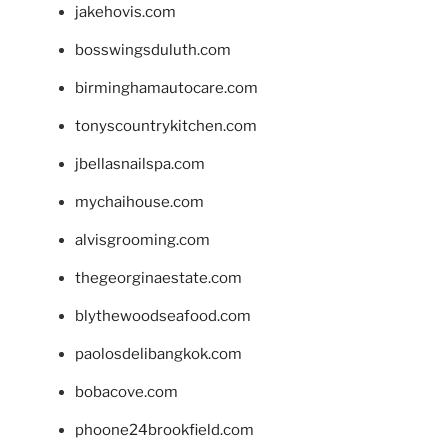
jakehovis.com
bosswingsduluth.com
birminghamautocare.com
tonyscountrykitchen.com
jbellasnailspa.com
mychaihouse.com
alvisgrooming.com
thegeorginaestate.com
blythewoodseafood.com
paolosdelibangkok.com
bobacove.com
phoone24brookfield.com