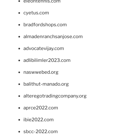
eleontennis.com
cyetus.com
bradfordshops.com
almadenranchsanjose.com
advocatevijay.com
adlibilimler2023.com
naswwebed.org
balithut-manado.org
alteregotradingcompany.org
aprce2022.com
ibie2022.com
sbcc-2022.com