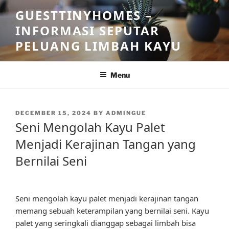
Skip
GUESTTINYHOMES –
to
INFORMASI SEPUTAR
content
PELUANG LIMBAH KAYU
Menu
POSTED
DECEMBER 15, 2024
BY
ADMINGUE
ON
Seni Mengolah Kayu Palet
Menjadi Kerajinan Tangan yang
Bernilai Seni
Seni mengolah kayu palet menjadi kerajinan tangan
memang sebuah keterampilan yang bernilai seni. Kayu
palet yang seringkali dianggap sebagai limbah bisa