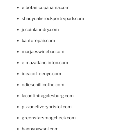
elbotanicopanama.com
shadyoaksrockportrvpark.com
jccoinlaundry.com
kautorepair.com
marjaeswinebar.com
elmazatlanclinton.com
ideacoffeenyc.com
odieschillicothe.com
lacantinitagalesburg.com
pizzadeliverybristol.com
greenstarsmogcheck.com
happypawspl.com