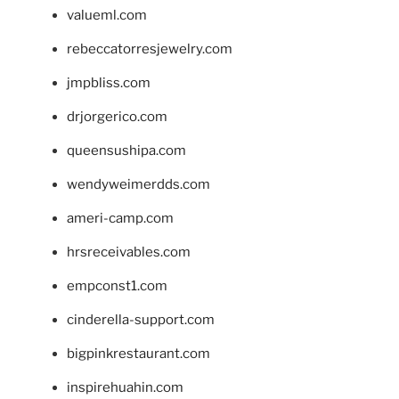
valueml.com
rebeccatorresjewelry.com
jmpbliss.com
drjorgerico.com
queensushipa.com
wendyweimerdds.com
ameri-camp.com
hrsreceivables.com
empconst1.com
cinderella-support.com
bigpinkrestaurant.com
inspirehuahin.com