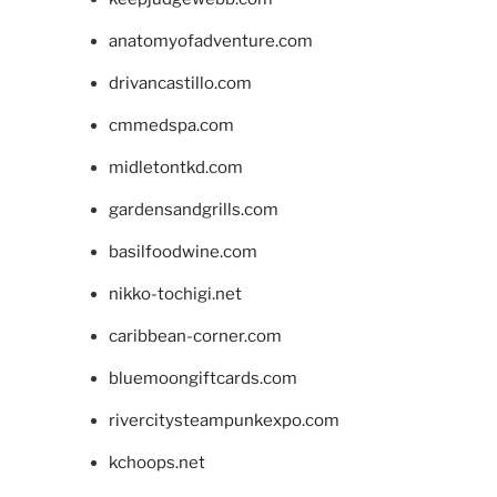
anatomyofadventure.com
drivancastillo.com
cmmedspa.com
midletontkd.com
gardensandgrills.com
basilfoodwine.com
nikko-tochigi.net
caribbean-corner.com
bluemoongiftcards.com
rivercitysteampunkexpo.com
kchoops.net