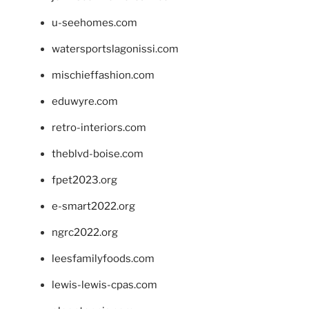
u-seehomes.com
watersportslagonissi.com
mischieffashion.com
eduwyre.com
retro-interiors.com
theblvd-boise.com
fpet2023.org
e-smart2022.org
ngrc2022.org
leesfamilyfoods.com
lewis-lewis-cpas.com