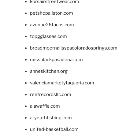
korsairstreetwear.com
petshopallston.com
avenue26tacos.com
topgglasses.com
broadmoornailsspacoloradosprings.com
missblackpasadena.com
anneskitchen.org
valenciamarketytaqueria.com
reefrecordsllc.com
alawaffle.com
aryouthfishing.com
united-basketball.com