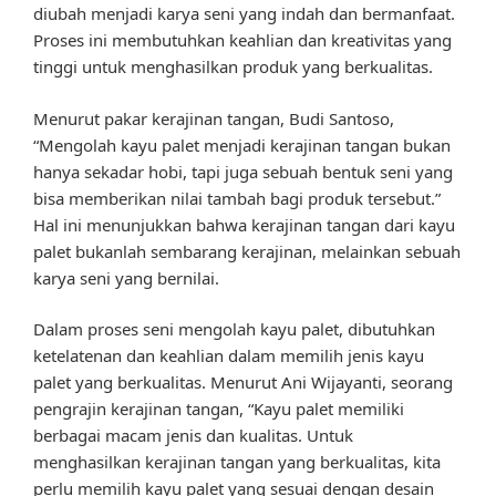
diubah menjadi karya seni yang indah dan bermanfaat.
Proses ini membutuhkan keahlian dan kreativitas yang
tinggi untuk menghasilkan produk yang berkualitas.
Menurut pakar kerajinan tangan, Budi Santoso,
“Mengolah kayu palet menjadi kerajinan tangan bukan
hanya sekadar hobi, tapi juga sebuah bentuk seni yang
bisa memberikan nilai tambah bagi produk tersebut.”
Hal ini menunjukkan bahwa kerajinan tangan dari kayu
palet bukanlah sembarang kerajinan, melainkan sebuah
karya seni yang bernilai.
Dalam proses seni mengolah kayu palet, dibutuhkan
ketelatenan dan keahlian dalam memilih jenis kayu
palet yang berkualitas. Menurut Ani Wijayanti, seorang
pengrajin kerajinan tangan, “Kayu palet memiliki
berbagai macam jenis dan kualitas. Untuk
menghasilkan kerajinan tangan yang berkualitas, kita
perlu memilih kayu palet yang sesuai dengan desain