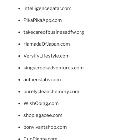
intelligenceqatar.com
PikaPikaApp.com
takecareofbusinessdfw.org
HamadaOfJapan.com
VersifyLifestyle.com
kingscreekadventures.com
antaeuslabs.com
purelycleanchemdry.com
WishOping.com
shoplegacee.com
bonvivantshop.com
CupPlante.com