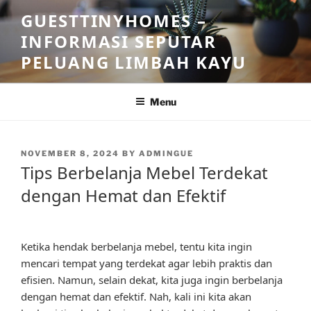
Skip
GUESTTINYHOMES –
to
INFORMASI SEPUTAR
content
PELUANG LIMBAH KAYU
Menu
POSTED
NOVEMBER 8, 2024
BY
ADMINGUE
ON
Tips Berbelanja Mebel Terdekat
dengan Hemat dan Efektif
Ketika hendak berbelanja mebel, tentu kita ingin
mencari tempat yang terdekat agar lebih praktis dan
efisien. Namun, selain dekat, kita juga ingin berbelanja
dengan hemat dan efektif. Nah, kali ini kita akan