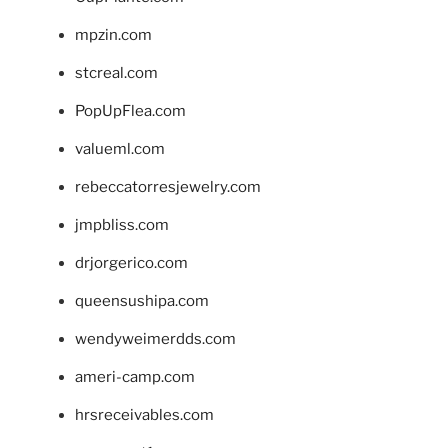
mpzin.com
stcreal.com
PopUpFlea.com
valueml.com
rebeccatorresjewelry.com
jmpbliss.com
drjorgerico.com
queensushipa.com
wendyweimerdds.com
ameri-camp.com
hrsreceivables.com