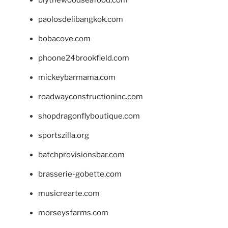
blythewoodseafood.com
paolosdelibangkok.com
bobacove.com
phoone24brookfield.com
mickeybarmama.com
roadwayconstructioninc.com
shopdragonflyboutique.com
sportszilla.org
batchprovisionsbar.com
brasserie-gobette.com
musicrearte.com
morseysfarms.com