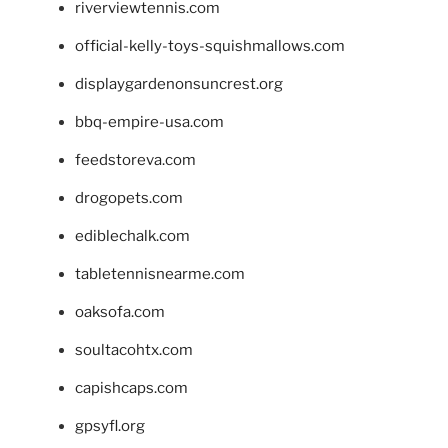
riverviewtennis.com
official-kelly-toys-squishmallows.com
displaygardenonsuncrest.org
bbq-empire-usa.com
feedstoreva.com
drogopets.com
ediblechalk.com
tabletennisnearme.com
oaksofa.com
soultacohtx.com
capishcaps.com
gpsyfl.org