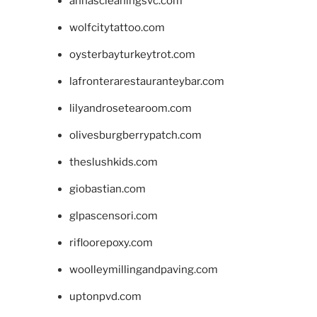
annascleaningsvc.com
wolfcitytattoo.com
oysterbayturkeytrot.com
lafronterarestauranteybar.com
lilyandrosetearoom.com
olivesburgberrypatch.com
theslushkids.com
giobastian.com
glpascensori.com
rifloorepoxy.com
woolleymillingandpaving.com
uptonpvd.com