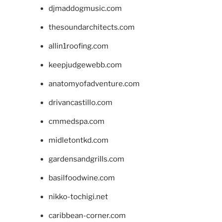
djmaddogmusic.com
thesoundarchitects.com
allin1roofing.com
keepjudgewebb.com
anatomyofadventure.com
drivancastillo.com
cmmedspa.com
midletontkd.com
gardensandgrills.com
basilfoodwine.com
nikko-tochigi.net
caribbean-corner.com