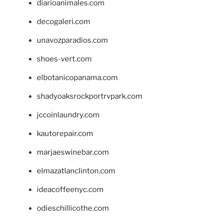
diarioanimales.com
decogaleri.com
unavozparadios.com
shoes-vert.com
elbotanicopanama.com
shadyoaksrockportrvpark.com
jccoinlaundry.com
kautorepair.com
marjaeswinebar.com
elmazatlanclinton.com
ideacoffeenyc.com
odieschillicothe.com