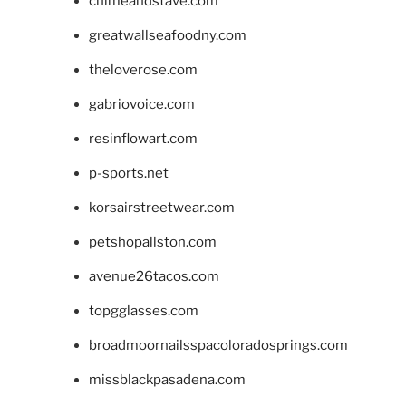
chimeandstave.com
greatwallseafoodny.com
theloverose.com
gabriovoice.com
resinflowart.com
p-sports.net
korsairstreetwear.com
petshopallston.com
avenue26tacos.com
topgglasses.com
broadmoornailsspacoloradosprings.com
missblackpasadena.com