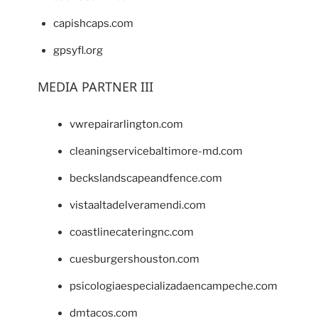
capishcaps.com
gpsyfl.org
MEDIA PARTNER III
vwrepairarlington.com
cleaningservicebaltimore-md.com
beckslandscapeandfence.com
vistaaltadelveramendi.com
coastlinecateringnc.com
cuesburgershouston.com
psicologiaespecializadaencampeche.com
dmtacos.com