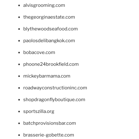
alvisgrooming.com
thegeorginaestate.com
blythewoodseafood.com
paolosdelibangkok.com
bobacove.com
phoone24brookfield.com
mickeybarmama.com
roadwayconstructioninc.com
shopdragonflyboutique.com
sportszilla.org
batchprovisionsbar.com
brasserie-gobette.com