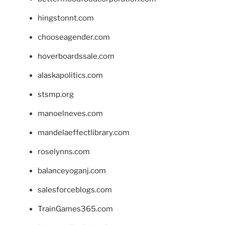
hingstonnt.com
chooseagender.com
hoverboardssale.com
alaskapolitics.com
stsmp.org
manoelneves.com
mandelaeffectlibrary.com
roselynns.com
balanceyoganj.com
salesforceblogs.com
TrainGames365.com