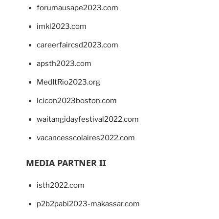
forumausape2023.com
imkl2023.com
careerfaircsd2023.com
apsth2023.com
MedItRio2023.org
lcicon2023boston.com
waitangidayfestival2022.com
vacancesscolaires2022.com
MEDIA PARTNER II
isth2022.com
p2b2pabi2023-makassar.com