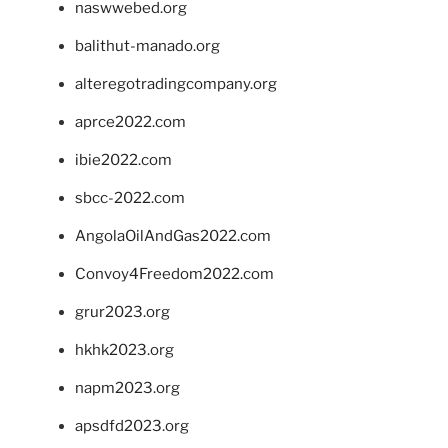
naswwebed.org
balithut-manado.org
alteregotradingcompany.org
aprce2022.com
ibie2022.com
sbcc-2022.com
AngolaOilAndGas2022.com
Convoy4Freedom2022.com
grur2023.org
hkhk2023.org
napm2023.org
apsdfd2023.org