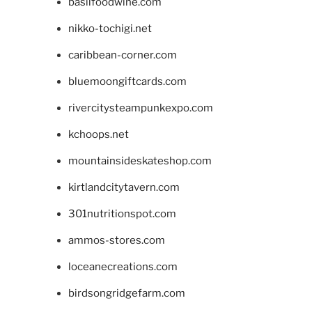
basilfoodwine.com
nikko-tochigi.net
caribbean-corner.com
bluemoongiftcards.com
rivercitysteampunkexpo.com
kchoops.net
mountainsideskateshop.com
kirtlandcitytavern.com
301nutritionspot.com
ammos-stores.com
loceanecreations.com
birdsongridgefarm.com