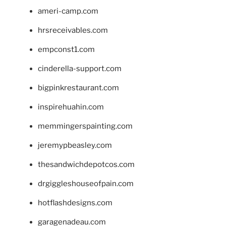
ameri-camp.com
hrsreceivables.com
empconst1.com
cinderella-support.com
bigpinkrestaurant.com
inspirehuahin.com
memmingerspainting.com
jeremypbeasley.com
thesandwichdepotcos.com
drgiggleshouseofpain.com
hotflashdesigns.com
garagenadeau.com