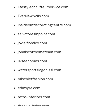
lifestylechauffeurservice.com
EverNewNails.com
insideoutdecoratingcentre.com
salvatoresinpoint.com
jovialfloralco.com
johnlscotthometeam.com
u-seehomes.com
watersportslagonissi.com
mischieffashion.com
eduwyre.com
retro-interiors.com
theblvd-boise.com