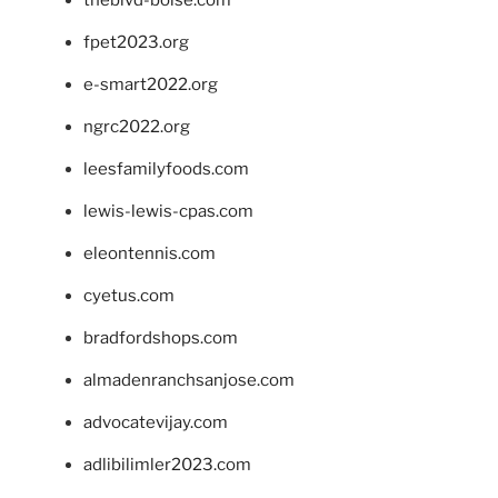
fpet2023.org
e-smart2022.org
ngrc2022.org
leesfamilyfoods.com
lewis-lewis-cpas.com
eleontennis.com
cyetus.com
bradfordshops.com
almadenranchsanjose.com
advocatevijay.com
adlibilimler2023.com