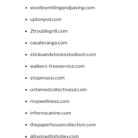
woolleymillingandpaving.com
uptonpvd.com
2troublegrill.com
casateranga.com
sticksandstonesstudiooh.com
walkers-treeservice.com
shopmossi.com
untamedcollectivesd.com
mxpwellness.com
infernocanine.com
thepaperhousecollection.com
allisonwillisholley.com