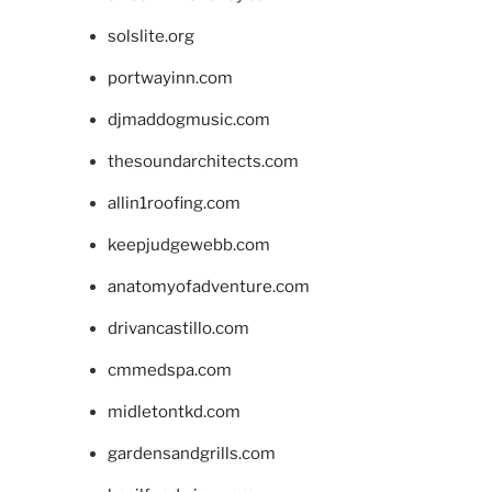
solslite.org
portwayinn.com
djmaddogmusic.com
thesoundarchitects.com
allin1roofing.com
keepjudgewebb.com
anatomyofadventure.com
drivancastillo.com
cmmedspa.com
midletontkd.com
gardensandgrills.com