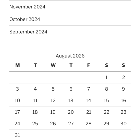
November 2024
October 2024
September 2024
August 2026
M
T
W
T
F
S
S
1
2
3
4
5
6
7
8
9
10
11
12
13
14
15
16
17
18
19
20
21
22
23
24
25
26
27
28
29
30
31