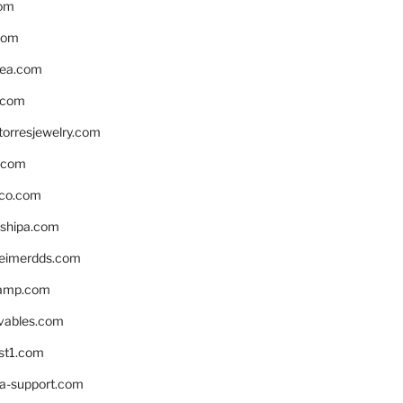
om
com
ea.com
.com
torresjewelry.com
s.com
ico.com
shipa.com
eimerdds.com
camp.com
ivables.com
st1.com
la-support.com