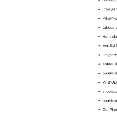
intellig
PikaPik
takecar
Hamada
VersifyL
kingscr
antaeus
purelyc
WishOp
shopleg
bonviva
CupPlan