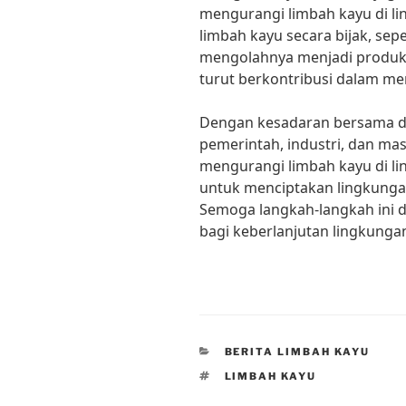
mengurangi limbah kayu di l
limbah kayu secara bijak, se
mengolahnya menjadi produk 
turut berkontribusi dalam me
Dengan kesadaran bersama da
pemerintah, industri, dan ma
mengurangi limbah kayu di li
untuk menciptakan lingkungan
Semoga langkah-langkah ini 
bagi keberlanjutan lingkungan
CATEGORIES
BERITA LIMBAH KAYU
TAGS
LIMBAH KAYU