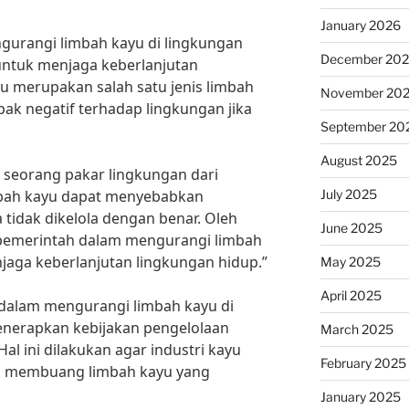
January 2026
urangi limbah kayu di lingkungan
December 20
ntuk menjaga keberlanjutan
u merupakan salah satu jenis limbah
November 20
k negatif terhadap lingkungan jika
September 20
August 2025
n, seorang pakar lingkungan dari
July 2025
imbah kayu dapat menyebabkan
 tidak dikelola dengan benar. Oleh
June 2025
a pemerintah dalam mengurangi limbah
jaga keberlanjutan lingkungan hidup.”
May 2025
April 2025
 dalam mengurangi limbah kayu di
nerapkan kebijakan pengelolaan
March 2025
Hal ini dilakukan agar industri kayu
February 2025
lam membuang limbah kayu yang
January 2025