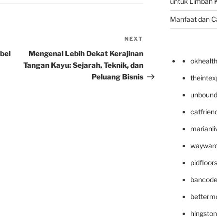
untuk Limbah K
Manfaat dan C
NEXT
Next
Post
bel
Mengenal Lebih Dekat Kerajinan
okhealt
Tangan Kayu: Sejarah, Teknik, dan
Peluang Bisnis
theinte
unbound
catfrien
marianli
wayward
pidfloo
bancode
betterm
hingsto