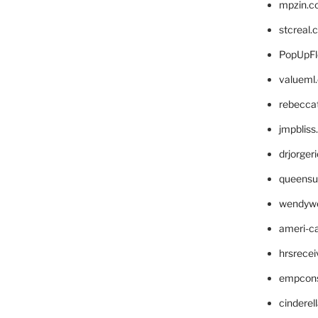
mpzin.c
stcreal.
PopUpFl
valueml
rebecca
jmpblis
drjorger
queensu
wendyw
ameri-
hrsrece
empcon
cinderel