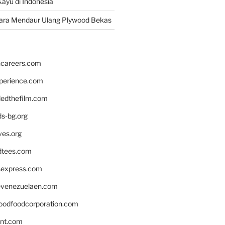
ayu di Indonesia
ara Mendaur Ulang Plywood Bekas
hcareers.com
xperience.com
edthefilm.com
ds-bg.org
ves.org
tees.com
rsexpress.com
venezuelaen.com
oodfoodcorporation.com
nnt.com