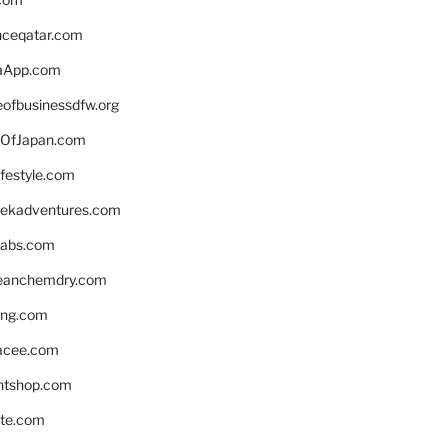
enceqatar.com
aApp.com
eofbusinessdfw.org
OfJapan.com
ifestyle.com
eekadventures.com
labs.com
leanchemdry.com
ing.com
acee.com
ntshop.com
te.com