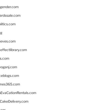
gender.com
ardssale.com
litics.com
rg
neves.com
ffectlibrary.com
ns.com
yoganj.com
rceblogs.com
ames365.com
EvaCationRentals.com
rCakeDelivery.com
.com