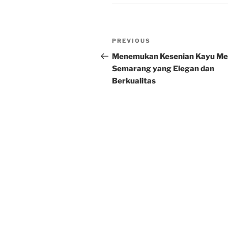
Post
Previous
PREVIOUS
navigation
Post
Menemukan Kesenian Kayu Me
Semarang yang Elegan dan
Berkualitas