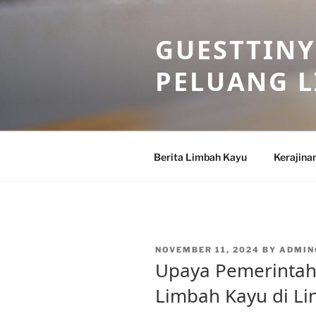
Skip
to
GUESTTINY
content
PELUANG 
Berita Limbah Kayu
Kerajina
POSTED
NOVEMBER 11, 2024
BY
ADMIN
ON
Upaya Pemerinta
Limbah Kayu di L