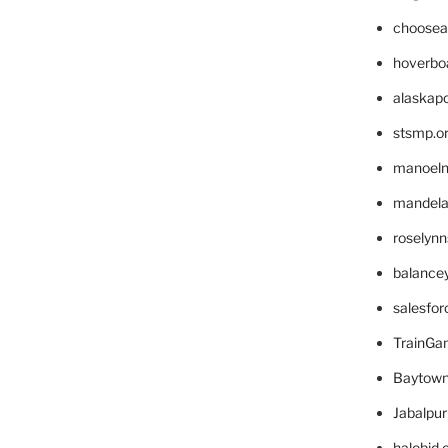
choosea
hoverbo
alaskapo
stsmp.o
manoel
mandelae
roselyn
balance
salesfo
TrainG
Baytown
Jabalpu
halobjd