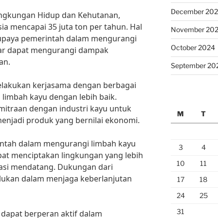
December 20
ingkungan Hidup dan Kehutanan,
ia mencapai 35 juta ton per tahun. Hal
November 20
 upaya pemerintah dalam mengurangi
October 2024
gar dapat mengurangi dampak
an.
September 20
melakukan kerjasama dengan berbagai
 limbah kayu dengan lebih baik.
mitraan dengan industri kayu untuk
M
T
enjadi produk yang bernilai ekonomi.
ntah dalam mengurangi limbah kayu
3
4
pat menciptakan lingkungan yang lebih
10
11
rasi mendatang. Dukungan dari
rlukan dalam menjaga keberlanjutan
17
18
24
25
31
 dapat berperan aktif dalam