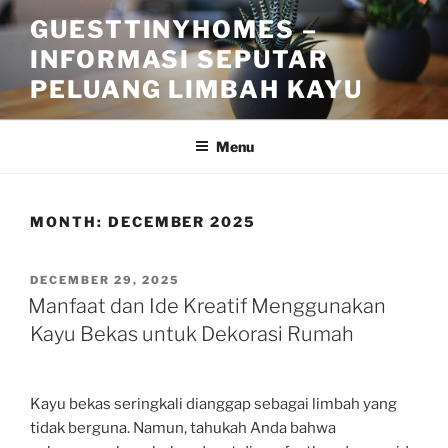
Skip
GUESTTINYHOMES –
to
INFORMASI SEPUTAR
content
PELUANG LIMBAH KAYU
Menu
MONTH:
DECEMBER 2025
POSTED
DECEMBER 29, 2025
ON
Manfaat dan Ide Kreatif Menggunakan
Kayu Bekas untuk Dekorasi Rumah
Kayu bekas seringkali dianggap sebagai limbah yang
tidak berguna. Namun, tahukah Anda bahwa