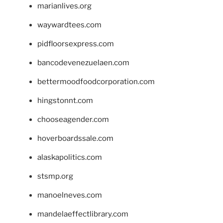
marianlives.org
waywardtees.com
pidfloorsexpress.com
bancodevenezuelaen.com
bettermoodfoodcorporation.com
hingstonnt.com
chooseagender.com
hoverboardssale.com
alaskapolitics.com
stsmp.org
manoelneves.com
mandelaeffectlibrary.com