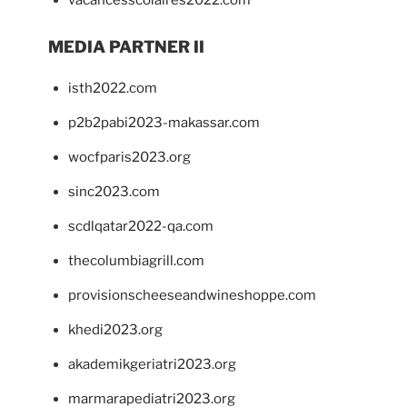
vacancesscolaires2022.com
MEDIA PARTNER II
isth2022.com
p2b2pabi2023-makassar.com
wocfparis2023.org
sinc2023.com
scdlqatar2022-qa.com
thecolumbiagrill.com
provisionscheeseandwineshoppe.com
khedi2023.org
akademikgeriatri2023.org
marmarapediatri2023.org