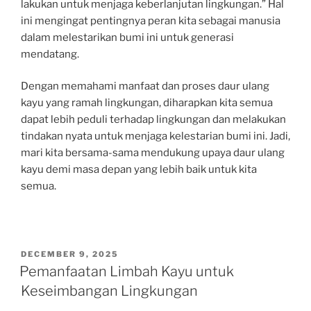
lakukan untuk menjaga keberlanjutan lingkungan.” Hal
ini mengingat pentingnya peran kita sebagai manusia
dalam melestarikan bumi ini untuk generasi
mendatang.
Dengan memahami manfaat dan proses daur ulang
kayu yang ramah lingkungan, diharapkan kita semua
dapat lebih peduli terhadap lingkungan dan melakukan
tindakan nyata untuk menjaga kelestarian bumi ini. Jadi,
mari kita bersama-sama mendukung upaya daur ulang
kayu demi masa depan yang lebih baik untuk kita
semua.
POSTED
DECEMBER 9, 2025
ON
Pemanfaatan Limbah Kayu untuk
Keseimbangan Lingkungan