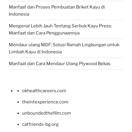
Manfaat dan Proses Pembuatan Briket Kayu di
Indonesia
Mengenal Lebih Jauh Tentang Serbuk Kayu Press:
Manfaat dan Cara Penggunaannya
Mendaur ulang MDF: Solusi Ramah Lingkungan untuk
Limbah Kayu di Indonesia
Manfaat dan Cara Mendaur Ulang Plywood Bekas
okhealthcareers.com
theintexperience.com
unboundedthefilm.com
catfriends-bg.org