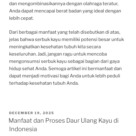
dan mengombinasikannya dengan olahraga teratur,
Anda dapat mencapai berat badan yang ideal dengan
lebih cepat.
Dari berbagai manfaat yang telah disebutkan di atas,
jelas bahwa serbuk kayu memiliki potensi besar untuk
meningkatkan kesehatan tubuh kita secara
keseluruhan. Jadi, jangan ragu untuk mencoba
mengonsumsi serbuk kayu sebagai bagian dari gaya
hidup sehat Anda. Semoga artikel ini bermanfaat dan
dapat menjadi motivasi bagi Anda untuk lebih peduli
terhadap kesehatan tubuh Anda.
POSTED
DECEMBER 19, 2025
ON
Manfaat dan Proses Daur Ulang Kayu di
Indonesia