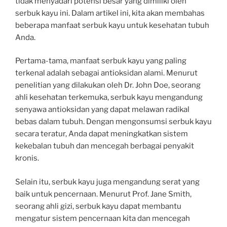
tidak menyadari potensi besar yang dimiliki oleh
serbuk kayu ini. Dalam artikel ini, kita akan membahas
beberapa manfaat serbuk kayu untuk kesehatan tubuh
Anda.
Pertama-tama, manfaat serbuk kayu yang paling
terkenal adalah sebagai antioksidan alami. Menurut
penelitian yang dilakukan oleh Dr. John Doe, seorang
ahli kesehatan terkemuka, serbuk kayu mengandung
senyawa antioksidan yang dapat melawan radikal
bebas dalam tubuh. Dengan mengonsumsi serbuk kayu
secara teratur, Anda dapat meningkatkan sistem
kekebalan tubuh dan mencegah berbagai penyakit
kronis.
Selain itu, serbuk kayu juga mengandung serat yang
baik untuk pencernaan. Menurut Prof. Jane Smith,
seorang ahli gizi, serbuk kayu dapat membantu
mengatur sistem pencernaan kita dan mencegah