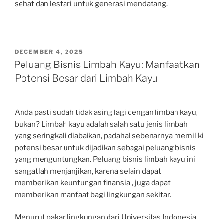
sehat dan lestari untuk generasi mendatang.
POSTED
DECEMBER 4, 2025
ON
Peluang Bisnis Limbah Kayu: Manfaatkan
Potensi Besar dari Limbah Kayu
Anda pasti sudah tidak asing lagi dengan limbah kayu,
bukan? Limbah kayu adalah salah satu jenis limbah
yang seringkali diabaikan, padahal sebenarnya memiliki
potensi besar untuk dijadikan sebagai peluang bisnis
yang menguntungkan. Peluang bisnis limbah kayu ini
sangatlah menjanjikan, karena selain dapat
memberikan keuntungan finansial, juga dapat
memberikan manfaat bagi lingkungan sekitar.
Menurut pakar lingkungan dari Universitas Indonesia,