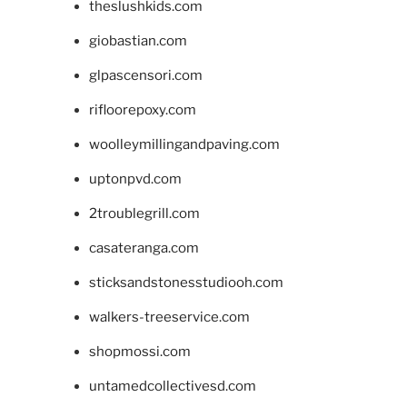
theslushkids.com
giobastian.com
glpascensori.com
rifloorepoxy.com
woolleymillingandpaving.com
uptonpvd.com
2troublegrill.com
casateranga.com
sticksandstonesstudiooh.com
walkers-treeservice.com
shopmossi.com
untamedcollectivesd.com