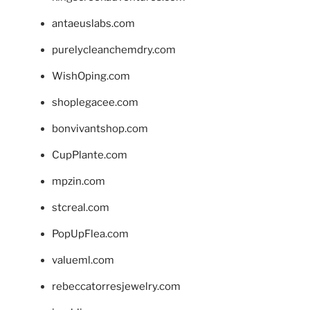
antaeuslabs.com
purelycleanchemdry.com
WishOping.com
shoplegacee.com
bonvivantshop.com
CupPlante.com
mpzin.com
stcreal.com
PopUpFlea.com
valueml.com
rebeccatorresjewelry.com