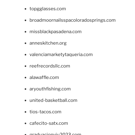
topgglasses.com
broadmoornailsspacoloradosprings.com
missblackpasadena.com
anneskitchen.org
valenciamarketytaqueria.com
reefrecordsllc.com
alawaffle.com
aryouthfishing.com
united-basketball.com
tios-tacos.com
cafecito-satx.com
graduacionviu2023.com