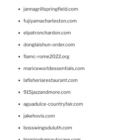
jannagrillspringfield.com
fujiyamacharleston.com
elpatronchardon.com
donglaishun-order.com
fiamc-rome2022.org
mariceworldessentials.com
lafisheriarestaurant.com
915jazzandmore.com
aguadulce-countryfair.com
jakehovis.com
bosswingsduluth.com
birminghamautocare.com