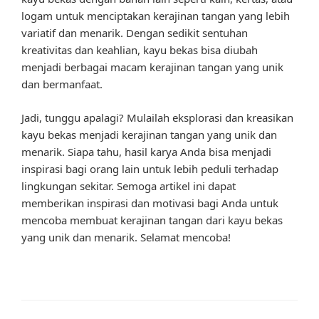
logam untuk menciptakan kerajinan tangan yang lebih
variatif dan menarik. Dengan sedikit sentuhan
kreativitas dan keahlian, kayu bekas bisa diubah
menjadi berbagai macam kerajinan tangan yang unik
dan bermanfaat.
Jadi, tunggu apalagi? Mulailah eksplorasi dan kreasikan
kayu bekas menjadi kerajinan tangan yang unik dan
menarik. Siapa tahu, hasil karya Anda bisa menjadi
inspirasi bagi orang lain untuk lebih peduli terhadap
lingkungan sekitar. Semoga artikel ini dapat
memberikan inspirasi dan motivasi bagi Anda untuk
mencoba membuat kerajinan tangan dari kayu bekas
yang unik dan menarik. Selamat mencoba!