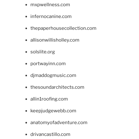
mxpwellness.com
infernocanine.com
thepaperhousecollection.com
allisonwillisholley.com
solslite.org
portwayinn.com
djmaddogmusic.com
thesoundarchitects.com
allin1roofing.com
keepjudgewebb.com
anatomyofadventure.com
drivancastillo.com