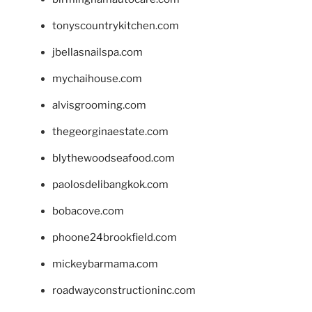
tonyscountrykitchen.com
jbellasnailspa.com
mychaihouse.com
alvisgrooming.com
thegeorginaestate.com
blythewoodseafood.com
paolosdelibangkok.com
bobacove.com
phoone24brookfield.com
mickeybarmama.com
roadwayconstructioninc.com