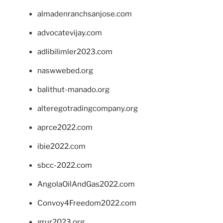
almadenranchsanjose.com
advocatevijay.com
adlibilimler2023.com
naswwebed.org
balithut-manado.org
alteregotradingcompany.org
aprce2022.com
ibie2022.com
sbcc-2022.com
AngolaOilAndGas2022.com
Convoy4Freedom2022.com
grur2023.org