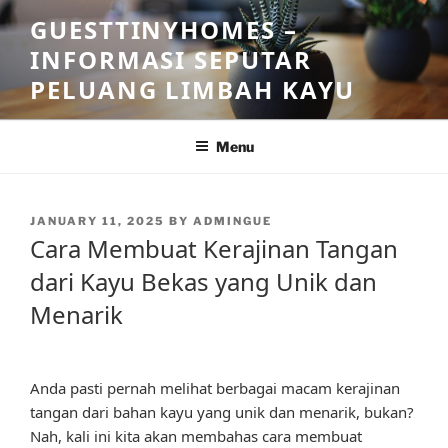
Skip
GUESTTINYHOMES –
to
INFORMASI SEPUTAR
content
PELUANG LIMBAH KAYU
Menu
POSTED
JANUARY 11, 2025
BY
ADMINGUE
ON
Cara Membuat Kerajinan Tangan
dari Kayu Bekas yang Unik dan
Menarik
Anda pasti pernah melihat berbagai macam kerajinan
tangan dari bahan kayu yang unik dan menarik, bukan?
Nah, kali ini kita akan membahas cara membuat