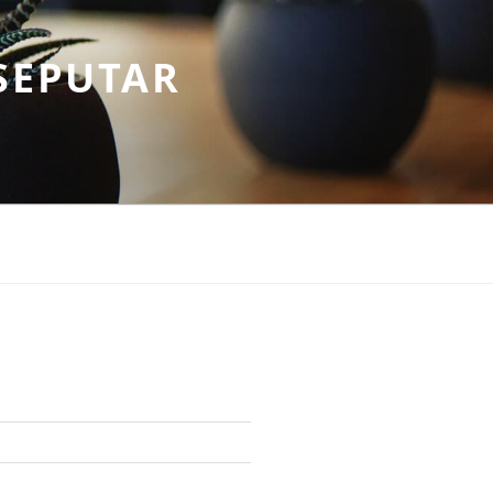
SEPUTAR