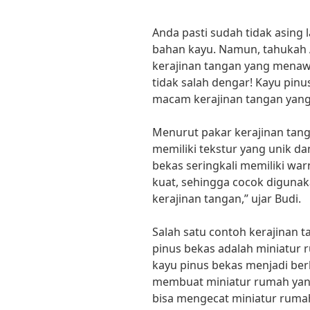
Anda pasti sudah tidak asing 
bahan kayu. Namun, tahukah
kerajinan tangan yang menawa
tidak salah dengar! Kayu pinu
macam kerajinan tangan yang
Menurut pakar kerajinan tang
memiliki tekstur yang unik d
bekas seringkali memiliki wa
kuat, sehingga cocok diguna
kerajinan tangan,” ujar Budi.
Salah satu contoh kerajinan t
pinus bekas adalah miniatu
kayu pinus bekas menjadi be
membuat miniatur rumah yang 
bisa mengecat miniatur ruma