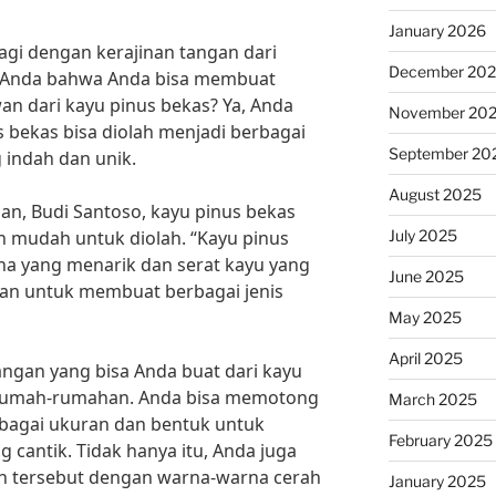
January 2026
lagi dengan kerajinan tangan dari
December 20
 Anda bahwa Anda bisa membuat
n dari kayu pinus bekas? Ya, Anda
November 20
s bekas bisa diolah menjadi berbagai
September 20
 indah dan unik.
August 2025
an, Budi Santoso, kayu pinus bekas
July 2025
an mudah untuk diolah. “Kayu pinus
rna yang menarik dan serat kayu yang
June 2025
kan untuk membuat berbagai jenis
May 2025
April 2025
angan yang bisa Anda buat dari kayu
r rumah-rumahan. Anda bisa memotong
March 2025
rbagai ukuran dan bentuk untuk
February 2025
cantik. Tidak hanya itu, Anda juga
h tersebut dengan warna-warna cerah
January 2025