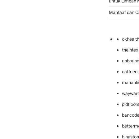
untuk Limbah K
Manfaat dan C
okhealt
theinte
unbound
catfrien
marianli
wayward
pidfloo
bancode
betterm
hingsto