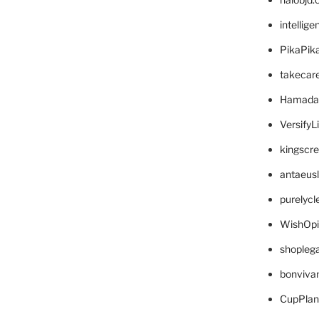
intellig
PikaPik
takecar
Hamada
VersifyL
kingscr
antaeus
purelyc
WishOp
shopleg
bonviva
CupPlan