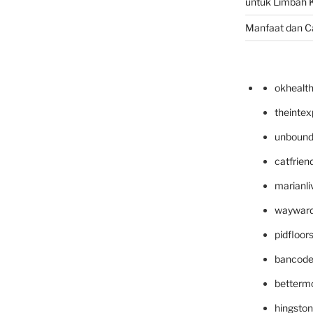
untuk Limbah K
Manfaat dan C
okhealt
theinte
unbound
catfrien
marianli
wayward
pidfloo
bancode
betterm
hingsto