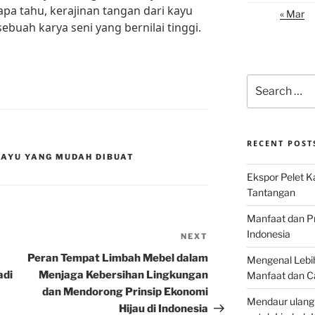
iapa tahu, kerajinan tangan dari kayu
« Mar
ebuah karya seni yang bernilai tinggi.
Search
for:
RECENT POST
KAYU YANG MUDAH DIBUAT
Ekspor Pelet K
Tantangan
Manfaat dan P
Indonesia
NEXT
Next
Post
Peran Tempat Limbah Mebel dalam
Mengenal Lebih
adi
Menjaga Kebersihan Lingkungan
Manfaat dan C
dan Mendorong Prinsip Ekonomi
Mendaur ulang
Hijau di Indonesia