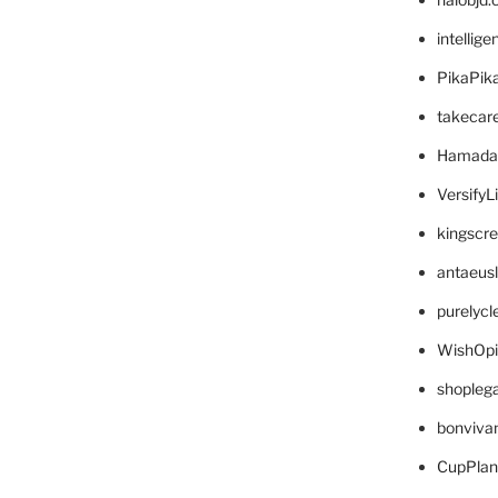
intellig
PikaPik
takecar
Hamada
VersifyL
kingscr
antaeus
purelyc
WishOp
shopleg
bonviva
CupPlan