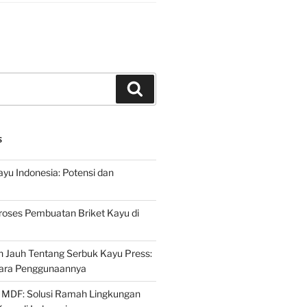
Search
S
ayu Indonesia: Potensi dan
roses Pembuatan Briket Kayu di
 Jauh Tentang Serbuk Kayu Press:
ara Penggunaannya
 MDF: Solusi Ramah Lingkungan