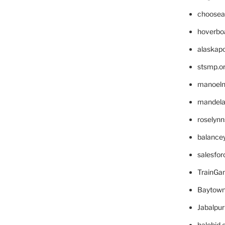
choosea
hoverbo
alaskapo
stsmp.o
manoel
mandelae
roselyn
balance
salesfo
TrainG
Baytown
Jabalpu
halobjd