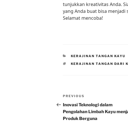
tunjukkan kreativitas Anda. S
yang Anda buat bisa menjadi s
Selamat mencoba!
CATEGORIES
KERAJINAN TANGAN KAYU
TAGS
KERAJINAN TANGAN DARI 
Post
Previous
PREVIOUS
navigation
Post
Inovasi Teknologi dalam
Pengolahan Limbah Kayu menj
Produk Berguna