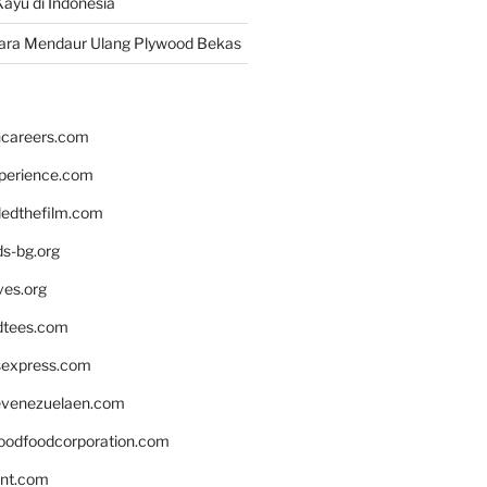
ayu di Indonesia
ara Mendaur Ulang Plywood Bekas
hcareers.com
xperience.com
edthefilm.com
ds-bg.org
ves.org
tees.com
rsexpress.com
venezuelaen.com
oodfoodcorporation.com
nnt.com