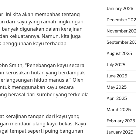
January 2026
ari ini kita akan membahas tentang
December 20
an dari kayu yang ramah lingkungan.
g banyak digunakan dalam kerajinan
November 20
dan kekuatannya. Namun, kita juga
September 20
 penggunaan kayu terhadap
August 2025
July 2025
 John Smith, “Penebangan kayu secara
an kerusakan hutan yang berdampak
June 2025
berlangsungan hidup manusia.” Oleh
a untuk menggunakan kayu secara
May 2025
ang berasal dari sumber yang terkelola
April 2025
March 2025
t kerajinan tangan dari kayu yang
February 2025
gan mendaur ulang kayu bekas. Kayu
agai tempat seperti puing bangunan
January 2025