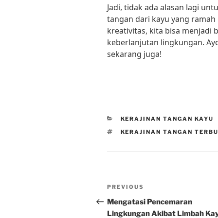
Jadi, tidak ada alasan lagi u
tangan dari kayu yang ramah 
kreativitas, kita bisa menjadi
keberlanjutan lingkungan. Ay
sekarang juga!
CATEGORIES
KERAJINAN TANGAN KAYU
TAGS
KERAJINAN TANGAN TERBU
Post
Previous
PREVIOUS
navigation
Post
Mengatasi Pencemaran
Lingkungan Akibat Limbah Ka