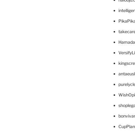
intellig
PikaPik
takecar
Hamada
VersifyL
kingscr
antaeus
purelyc
WishOp
shopleg
bonviva
CupPlan