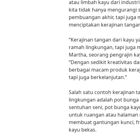
atau limbah kayu dari indust
kita tidak hanya mengurangi 
pembuangan akhir, tapi juga
menciptakan kerajinan tangan
“Kerajinan tangan dari kayu 
ramah lingkungan, tapi juga me
Martha, seorang pengrajin k
“Dengan sedikit kreativitas da
berbagai macam produk keraj
tapi juga berkelanjutan.”
Salah satu contoh kerajinan 
lingkungan adalah pot bunga 
sentuhan seni, pot bunga kayu
untuk ruangan atau halaman ru
membuat gantungan kunci, fr
kayu bekas.