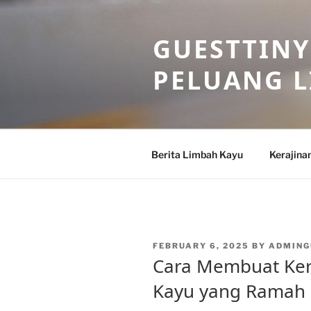
Skip
to
GUESTTINY
content
PELUANG 
Berita Limbah Kayu
Kerajina
POSTED
FEBRUARY 6, 2025
BY
ADMING
ON
Cara Membuat Ker
Kayu yang Ramah