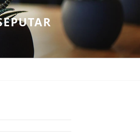
SEPUTAR