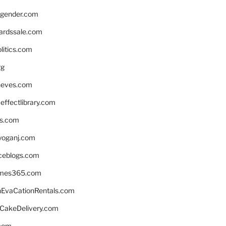
gender.com
ardssale.com
litics.com
rg
neves.com
ffectlibrary.com
ns.com
yoganj.com
rceblogs.com
ames365.com
EvaCationRentals.com
rCakeDelivery.com
.com