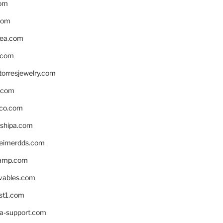
om
com
ea.com
.com
torresjewelry.com
s.com
ico.com
shipa.com
eimerdds.com
camp.com
ivables.com
st1.com
la-support.com