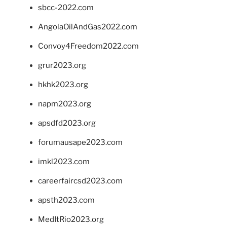
sbcc-2022.com
AngolaOilAndGas2022.com
Convoy4Freedom2022.com
grur2023.org
hkhk2023.org
napm2023.org
apsdfd2023.org
forumausape2023.com
imkl2023.com
careerfaircsd2023.com
apsth2023.com
MedItRio2023.org