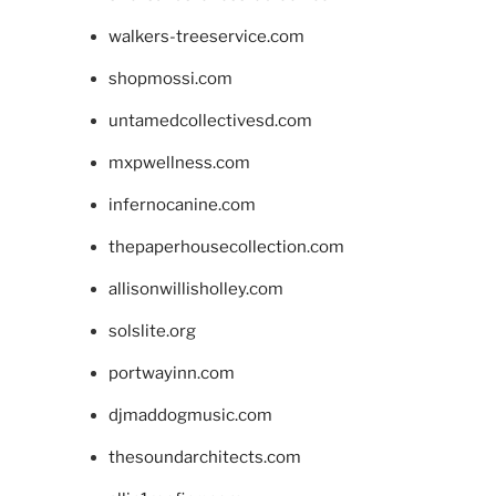
walkers-treeservice.com
shopmossi.com
untamedcollectivesd.com
mxpwellness.com
infernocanine.com
thepaperhousecollection.com
allisonwillisholley.com
solslite.org
portwayinn.com
djmaddogmusic.com
thesoundarchitects.com