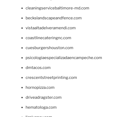
cleaningservicebaltimore-md.com
beckslandscapeandfence.com
vistaaltadelveramendi.com
coastlinecateringnc.com
cuesburgershouston.com
psicologiaespecializadaencampeche.com
dmtacos.com
crescentstreetprinting.com
hornopizza.com
driveadragster.com
hematologa.com