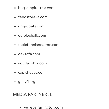
bbq-empire-usa.com
feedstoreva.com
drogopets.com
ediblechalk.com
tabletennisnearme.com
oaksofa.com
soultacohtx.com
capishcaps.com
gpsyfl.org
MEDIA PARTNER III
vwrepairarlington.com