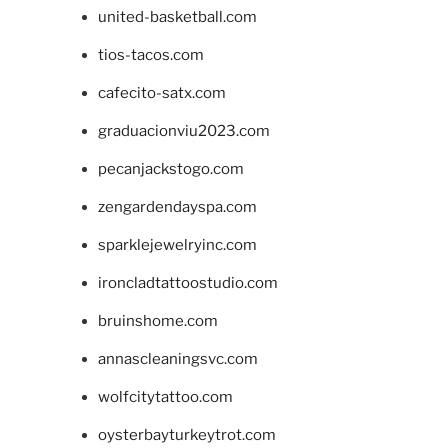
united-basketball.com
tios-tacos.com
cafecito-satx.com
graduacionviu2023.com
pecanjackstogo.com
zengardendayspa.com
sparklejewelryinc.com
ironcladtattoostudio.com
bruinshome.com
annascleaningsvc.com
wolfcitytattoo.com
oysterbayturkeytrot.com