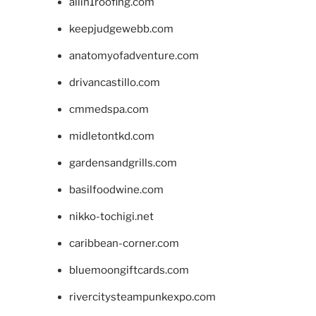
allin1roofing.com
keepjudgewebb.com
anatomyofadventure.com
drivancastillo.com
cmmedspa.com
midletontkd.com
gardensandgrills.com
basilfoodwine.com
nikko-tochigi.net
caribbean-corner.com
bluemoongiftcards.com
rivercitysteampunkexpo.com