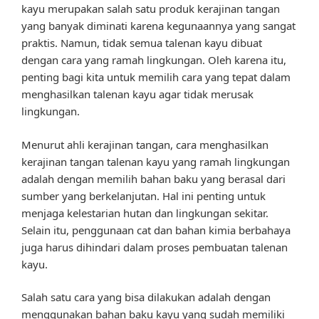
kayu merupakan salah satu produk kerajinan tangan
yang banyak diminati karena kegunaannya yang sangat
praktis. Namun, tidak semua talenan kayu dibuat
dengan cara yang ramah lingkungan. Oleh karena itu,
penting bagi kita untuk memilih cara yang tepat dalam
menghasilkan talenan kayu agar tidak merusak
lingkungan.
Menurut ahli kerajinan tangan, cara menghasilkan
kerajinan tangan talenan kayu yang ramah lingkungan
adalah dengan memilih bahan baku yang berasal dari
sumber yang berkelanjutan. Hal ini penting untuk
menjaga kelestarian hutan dan lingkungan sekitar.
Selain itu, penggunaan cat dan bahan kimia berbahaya
juga harus dihindari dalam proses pembuatan talenan
kayu.
Salah satu cara yang bisa dilakukan adalah dengan
menggunakan bahan baku kayu yang sudah memiliki