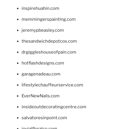
inspirehuahin.com
memmingerspainting.com
jeremypbeasley.com
thesandwichdepotcos.com
drgiggleshouseofpain.com
hotflashdesigns.com
garagenadeau.com
lifestylechauffeurservice.com
EverNewNails.com
insideoutdecoratingcentre.com
salvatoresinpoint.com
jovialfloralco.com