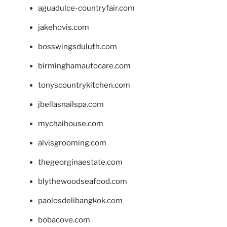
aguadulce-countryfair.com
jakehovis.com
bosswingsduluth.com
birminghamautocare.com
tonyscountrykitchen.com
jbellasnailspa.com
mychaihouse.com
alvisgrooming.com
thegeorginaestate.com
blythewoodseafood.com
paolosdelibangkok.com
bobacove.com