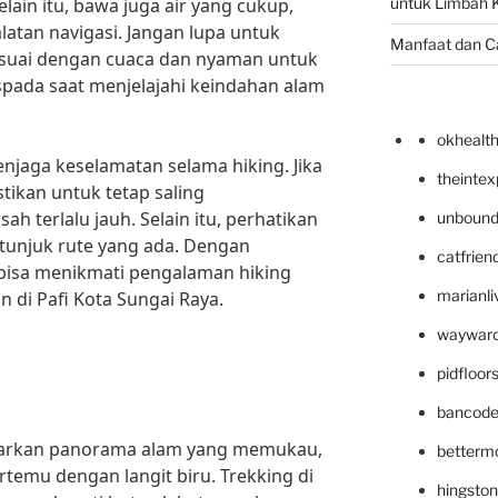
lain itu, bawa juga air yang cukup,
untuk Limbah K
alatan navigasi. Jangan lupa untuk
Manfaat dan C
suai dengan cuaca dan nyaman untuk
pada saat menjelajahi keindahan alam
okhealt
menjaga keselamatan selama hiking. Jika
theinte
ikan untuk tetap saling
ah terlalu jauh. Selain itu, perhatikan
unbound
etunjuk rute yang ada. Dengan
catfrien
 bisa menikmati pengalaman hiking
marianli
di Pafi Kota Sungai Raya.
wayward
pidfloo
bancode
warkan panorama alam yang memukau,
betterm
temu dengan langit biru. Trekking di
hingsto