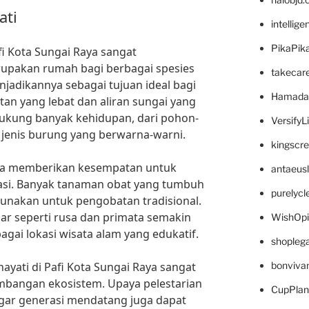
ati
intellig
PikaPik
i Kota Sungai Raya sangat
upakan rumah bagi berbagai spesies
takecar
njadikannya sebagai tujuan ideal bagi
Hamada
tan yang lebat dan aliran sungai yang
ndukung banyak kehidupan, dari pohon-
VersifyL
 jenis burung yang berwarna-warni.
kingscr
juga memberikan kesempatan untuk
antaeus
vasi. Banyak tanaman obat yang tumbuh
purelyc
igunakan untuk pengobatan tradisional.
liar seperti rusa dan primata semakin
WishOp
gai lokasi wisata alam yang edukatif.
shopleg
yati di Pafi Kota Sungai Raya sangat
bonviva
mbangan ekosistem. Upaya pelestarian
CupPlan
agar generasi mendatang juga dapat