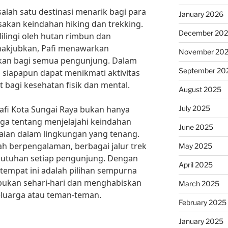
salah satu destinasi menarik bagi para
January 2026
sakan keindahan hiking dan trekking.
December 20
lilingi oleh hutan rimbun dan
akjubkan, Pafi menawarkan
November 20
kan bagi semua pengunjung. Dalam
September 20
 siapapun dapat menikmati aktivitas
 bagi kesehatan fisik dan mental.
August 2025
July 2025
Pafi Kota Sungai Raya bukan hanya
uga tentang menjelajahi keindahan
June 2025
an dalam lingkungan yang tenang.
h berpengalaman, berbagai jalur trek
May 2025
butuhan setiap pengunjung. Dengan
April 2025
 tempat ini adalah pilihan sempurna
sibukan sehari-hari dan menghabiskan
March 2025
eluarga atau teman-teman.
February 2025
January 2025