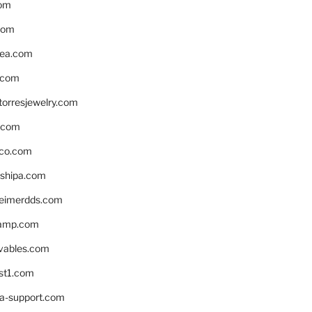
om
com
ea.com
.com
torresjewelry.com
s.com
ico.com
shipa.com
eimerdds.com
camp.com
ivables.com
st1.com
la-support.com