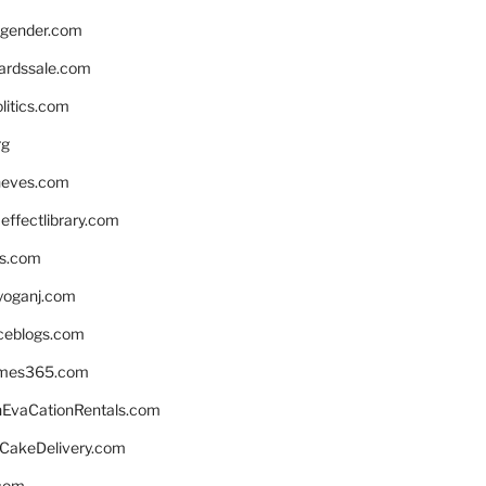
gender.com
ardssale.com
litics.com
rg
neves.com
ffectlibrary.com
ns.com
yoganj.com
rceblogs.com
ames365.com
EvaCationRentals.com
rCakeDelivery.com
.com