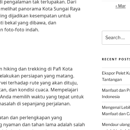
i pengalaman tak terlupakan. Dari
« Mar
a melihat panorama Kota Sungai Raya
ring dijadikan kesempatan untuk
ti bekal yang dibawa, dan
foto-foto indah.
Search
for:
RECENT POST
hiking dan trekking di Pafi Kota
Ekspor Pelet K
melakukan persiapan yang matang.
Tantangan
vei terhadap rute yang akan dituju,
itan, dan kondisi cuaca. Mempelajari
Manfaat dan P
 Anda memilih waktu yang tepat untuk
Indonesia
salah di sepanjang perjalanan.
Mengenal Lebih
Manfaat dan C
latan dan perlengkapan yang
ng nyaman dan tahan lama adalah salah
Mendaur ulang