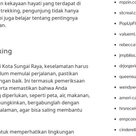
mpzin.c
 kekayaan hayati yang terdapat di
an trekking, pengunjung tidak hanya
stcreal.
i juga belajar tentang pentingnya
PopUpFl
an.
valueml
rebecca
king
jmpblis
fi Kota Sungai Raya, keselamatan harus
drjorger
elum memulai perjalanan, pastikan
queensu
ngan baik. Ini termasuk pemeriksaan
wendyw
 serta memastikan bahwa Anda
perlukan, seperti peta, air, makanan,
ameri-
emungkinkan, bergabunglah dengan
hrsrece
alaman, agar bisa saling membantu
empcon
cinderel
untuk memperhatikan lingkungan