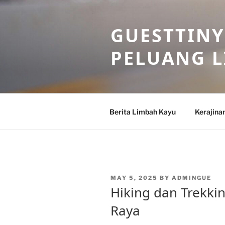
Skip
to
GUESTTINY
content
PELUANG 
Berita Limbah Kayu
Kerajina
POSTED
MAY 5, 2025
BY
ADMINGUE
ON
Hiking dan Trekkin
Raya