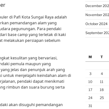
er
December 20
November 20
uler di Pafi Kota Sungai Raya adalah
warkan pemandangan alam yang
October 2024
udara pegunungan. Para pendaki
September 20
ari base camp yang terletak di kaki
at melakukan persiapan sebelum
M
T
ngkat kesulitan yang bervariasi,
endaki pemula maupun yang
 yang jelas dan penunjuk arah yang
3
4
 untuk menjelajahi keindahan alam di
erjalanan, pendaki dapat menikmati
10
11
ng rimbun dan suara burung serta
17
18
24
25
endaki akan disuguhi pemandangan
31