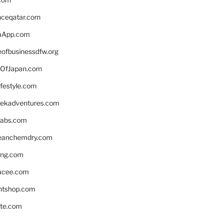
enceqatar.com
aApp.com
eofbusinessdfw.org
OfJapan.com
ifestyle.com
eekadventures.com
labs.com
leanchemdry.com
ing.com
acee.com
ntshop.com
te.com