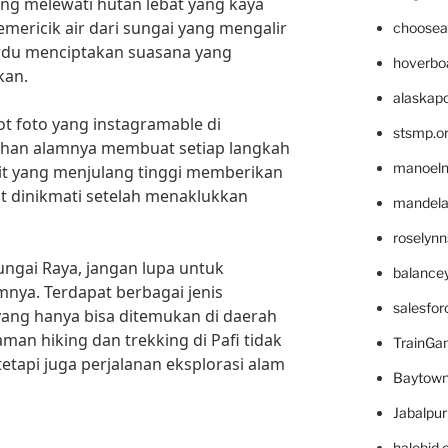
g melewati hutan lebat yang kaya
emericik air dari sungai yang mengalir
choosea
rdu menciptakan suasana yang
hoverbo
kan.
alaskapo
pot foto yang instagramable di
stsmp.o
dahan alamnya membuat setiap langkah
manoel
ukit yang menjulang tinggi memberikan
 dinikmati setelah menaklukkan
mandelae
roselyn
Sungai Raya, jangan lupa untuk
balance
nya. Terdapat berbagai jenis
salesfo
ang hanya bisa ditemukan di daerah
aman hiking dan trekking di Pafi tidak
TrainG
tetapi juga perjalanan eksplorasi alam
Baytown
Jabalpu
halobjd