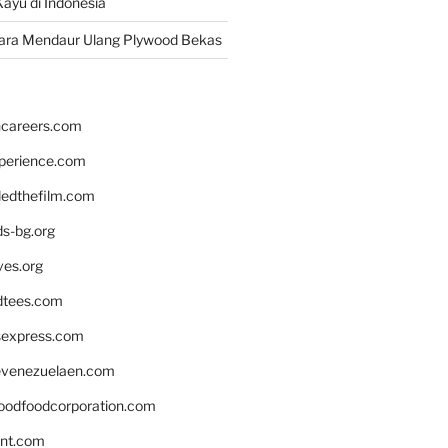
ayu di Indonesia
ara Mendaur Ulang Plywood Bekas
hcareers.com
xperience.com
edthefilm.com
ds-bg.org
ves.org
tees.com
rsexpress.com
venezuelaen.com
oodfoodcorporation.com
nnt.com