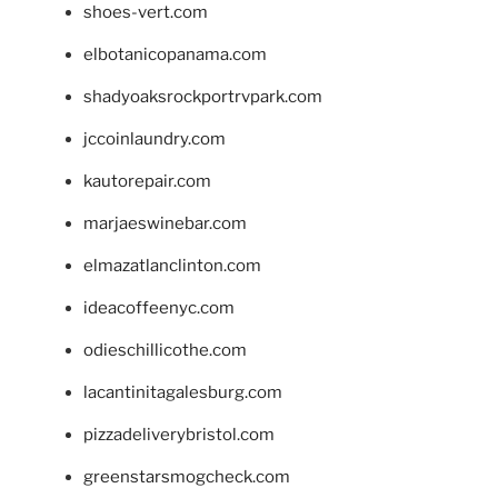
shoes-vert.com
elbotanicopanama.com
shadyoaksrockportrvpark.com
jccoinlaundry.com
kautorepair.com
marjaeswinebar.com
elmazatlanclinton.com
ideacoffeenyc.com
odieschillicothe.com
lacantinitagalesburg.com
pizzadeliverybristol.com
greenstarsmogcheck.com