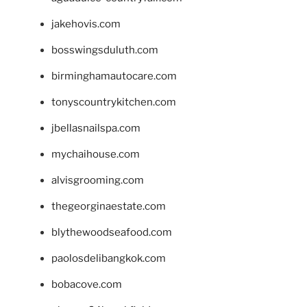
jakehovis.com
bosswingsduluth.com
birminghamautocare.com
tonyscountrykitchen.com
jbellasnailspa.com
mychaihouse.com
alvisgrooming.com
thegeorginaestate.com
blythewoodseafood.com
paolosdelibangkok.com
bobacove.com