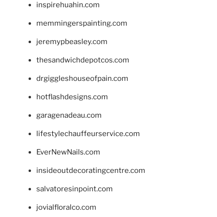
inspirehuahin.com
memmingerspainting.com
jeremypbeasley.com
thesandwichdepotcos.com
drgiggleshouseofpain.com
hotflashdesigns.com
garagenadeau.com
lifestylechauffeurservice.com
EverNewNails.com
insideoutdecoratingcentre.com
salvatoresinpoint.com
jovialfloralco.com