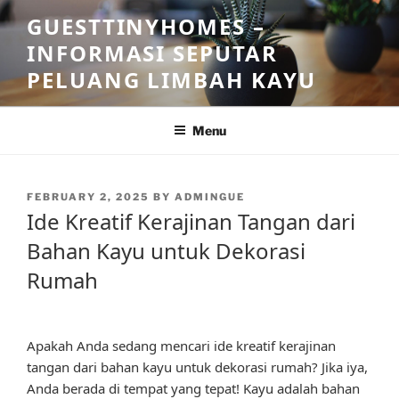
Skip
GUESTTINYHOMES –
to
INFORMASI SEPUTAR
content
PELUANG LIMBAH KAYU
Menu
POSTED
FEBRUARY 2, 2025
BY
ADMINGUE
ON
Ide Kreatif Kerajinan Tangan dari
Bahan Kayu untuk Dekorasi
Rumah
Apakah Anda sedang mencari ide kreatif kerajinan
tangan dari bahan kayu untuk dekorasi rumah? Jika iya,
Anda berada di tempat yang tepat! Kayu adalah bahan