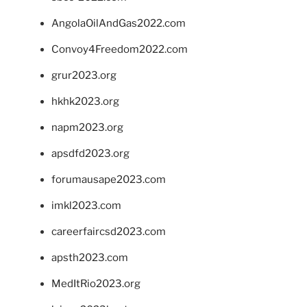
AngolaOilAndGas2022.com
Convoy4Freedom2022.com
grur2023.org
hkhk2023.org
napm2023.org
apsdfd2023.org
forumausape2023.com
imkl2023.com
careerfaircsd2023.com
apsth2023.com
MedItRio2023.org