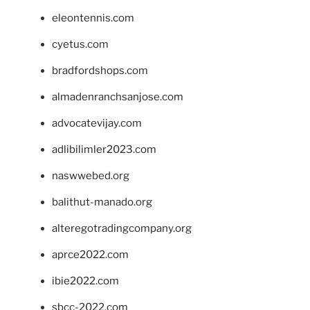
eleontennis.com
cyetus.com
bradfordshops.com
almadenranchsanjose.com
advocatevijay.com
adlibilimler2023.com
naswwebed.org
balithut-manado.org
alteregotradingcompany.org
aprce2022.com
ibie2022.com
sbcc-2022.com