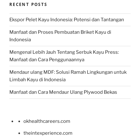
RECENT POSTS
Ekspor Pelet Kayu Indonesia: Potensi dan Tantangan
Manfaat dan Proses Pembuatan Briket Kayu di
Indonesia
Mengenal Lebih Jauh Tentang Serbuk Kayu Press:
Manfaat dan Cara Penggunaannya
Mendaur ulang MDF: Solusi Ramah Lingkungan untuk
Limbah Kayu di Indonesia
Manfaat dan Cara Mendaur Ulang Plywood Bekas
okhealthcareers.com
theintexperience.com