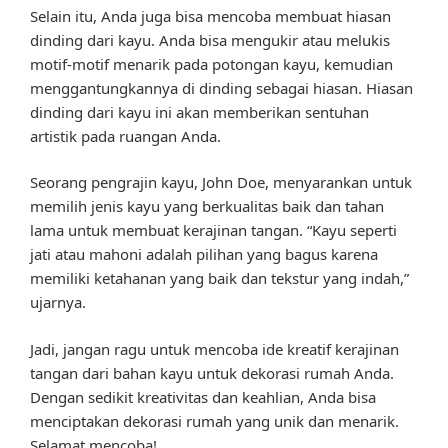
Selain itu, Anda juga bisa mencoba membuat hiasan
dinding dari kayu. Anda bisa mengukir atau melukis
motif-motif menarik pada potongan kayu, kemudian
menggantungkannya di dinding sebagai hiasan. Hiasan
dinding dari kayu ini akan memberikan sentuhan
artistik pada ruangan Anda.
Seorang pengrajin kayu, John Doe, menyarankan untuk
memilih jenis kayu yang berkualitas baik dan tahan
lama untuk membuat kerajinan tangan. “Kayu seperti
jati atau mahoni adalah pilihan yang bagus karena
memiliki ketahanan yang baik dan tekstur yang indah,”
ujarnya.
Jadi, jangan ragu untuk mencoba ide kreatif kerajinan
tangan dari bahan kayu untuk dekorasi rumah Anda.
Dengan sedikit kreativitas dan keahlian, Anda bisa
menciptakan dekorasi rumah yang unik dan menarik.
Selamat mencoba!