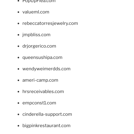
PopUpFlea.com
valueml.com
rebeccatorresjewelry.com
jmpbliss.com
drjorgerico.com
queensushipa.com
wendyweimerdds.com
ameri-camp.com
hrsreceivables.com
empconst1.com
cinderella-support.com
bigpinkrestaurant.com