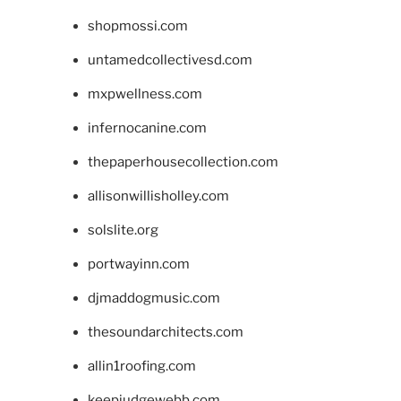
shopmossi.com
untamedcollectivesd.com
mxpwellness.com
infernocanine.com
thepaperhousecollection.com
allisonwillisholley.com
solslite.org
portwayinn.com
djmaddogmusic.com
thesoundarchitects.com
allin1roofing.com
keepjudgewebb.com