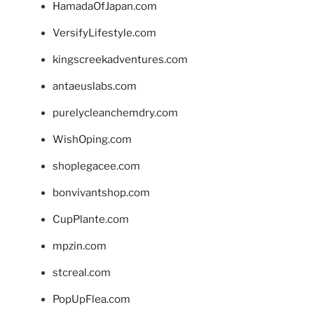
HamadaOfJapan.com
VersifyLifestyle.com
kingscreekadventures.com
antaeuslabs.com
purelycleanchemdry.com
WishOping.com
shoplegacee.com
bonvivantshop.com
CupPlante.com
mpzin.com
stcreal.com
PopUpFlea.com