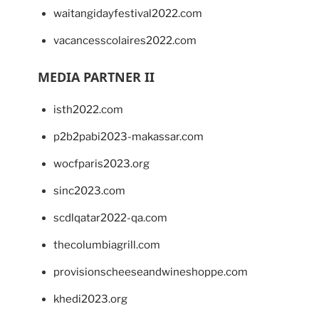
waitangidayfestival2022.com
vacancesscolaires2022.com
MEDIA PARTNER II
isth2022.com
p2b2pabi2023-makassar.com
wocfparis2023.org
sinc2023.com
scdlqatar2022-qa.com
thecolumbiagrill.com
provisionscheeseandwineshoppe.com
khedi2023.org