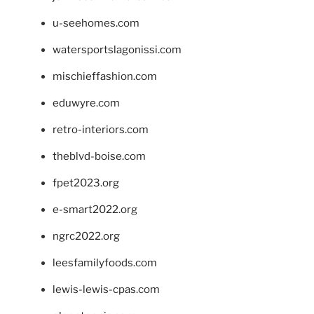
u-seehomes.com
watersportslagonissi.com
mischieffashion.com
eduwyre.com
retro-interiors.com
theblvd-boise.com
fpet2023.org
e-smart2022.org
ngrc2022.org
leesfamilyfoods.com
lewis-lewis-cpas.com