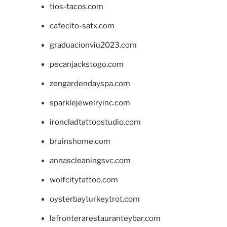
tios-tacos.com
cafecito-satx.com
graduacionviu2023.com
pecanjackstogo.com
zengardendayspa.com
sparklejewelryinc.com
ironcladtattoostudio.com
bruinshome.com
annascleaningsvc.com
wolfcitytattoo.com
oysterbayturkeytrot.com
lafronterarestauranteybar.com