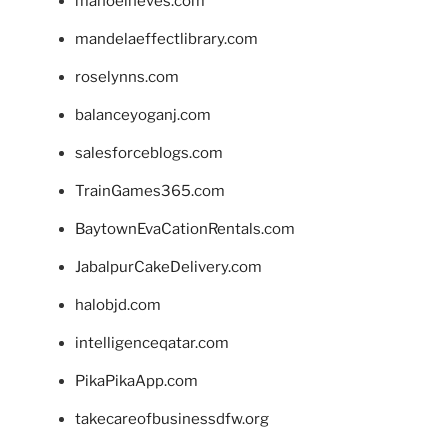
manoelneves.com
mandelaeffectlibrary.com
roselynns.com
balanceyoganj.com
salesforceblogs.com
TrainGames365.com
BaytownEvaCationRentals.com
JabalpurCakeDelivery.com
halobjd.com
intelligenceqatar.com
PikaPikaApp.com
takecareofbusinessdfw.org