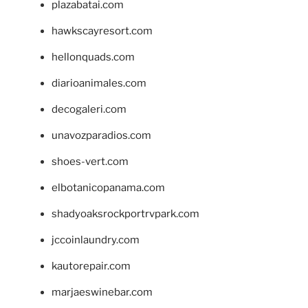
plazabatai.com
hawkscayresort.com
hellonquads.com
diarioanimales.com
decogaleri.com
unavozparadios.com
shoes-vert.com
elbotanicopanama.com
shadyoaksrockportrvpark.com
jccoinlaundry.com
kautorepair.com
marjaeswinebar.com