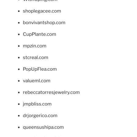
shoplegacee.com
bonvivantshop.com
CupPlante.com
mpzin.com
stcreal.com
PopUpFlea.com
valueml.com
rebeccatorresjewelry.com
jmpbliss.com
drjorgerico.com
queensushipa.com