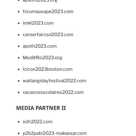
apsdfd2023.org
forumausape2023.com
imkl2023.com
careerfaircsd2023.com
apsth2023.com
MedItRio2023.org
lcicon2023boston.com
waitangidayfestival2022.com
vacancesscolaires2022.com
MEDIA PARTNER II
isth2022.com
p2b2pabi2023-makassar.com