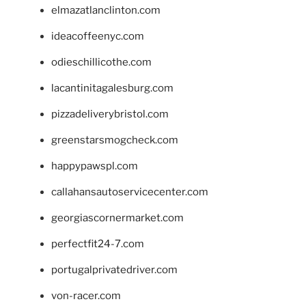
elmazatlanclinton.com
ideacoffeenyc.com
odieschillicothe.com
lacantinitagalesburg.com
pizzadeliverybristol.com
greenstarsmogcheck.com
happypawspl.com
callahansautoservicecenter.com
georgiascornermarket.com
perfectfit24-7.com
portugalprivatedriver.com
von-racer.com