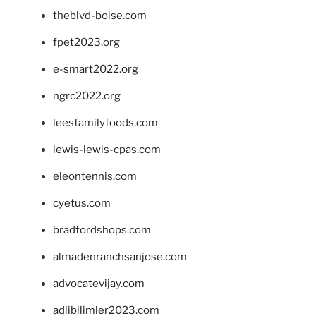
theblvd-boise.com
fpet2023.org
e-smart2022.org
ngrc2022.org
leesfamilyfoods.com
lewis-lewis-cpas.com
eleontennis.com
cyetus.com
bradfordshops.com
almadenranchsanjose.com
advocatevijay.com
adlibilimler2023.com