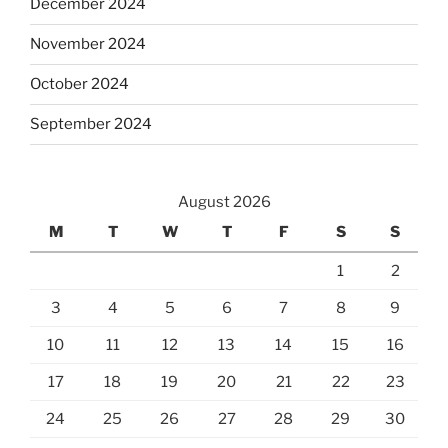
December 2024
November 2024
October 2024
September 2024
August 2026
M
T
W
T
F
S
S
1
2
3
4
5
6
7
8
9
10
11
12
13
14
15
16
17
18
19
20
21
22
23
24
25
26
27
28
29
30