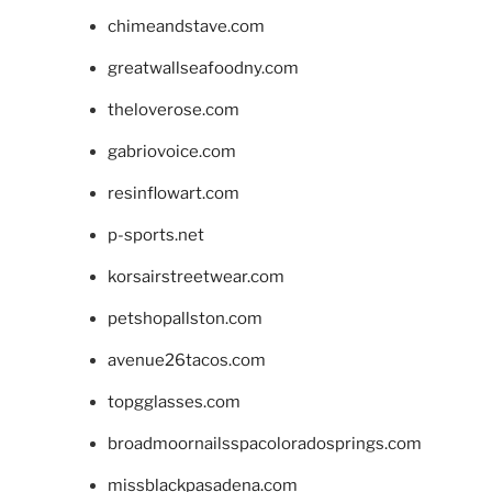
chimeandstave.com
greatwallseafoodny.com
theloverose.com
gabriovoice.com
resinflowart.com
p-sports.net
korsairstreetwear.com
petshopallston.com
avenue26tacos.com
topgglasses.com
broadmoornailsspacoloradosprings.com
missblackpasadena.com