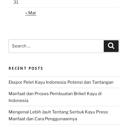
31
« Mar
Search
Search
for:
RECENT POSTS
Ekspor Pelet Kayu Indonesia: Potensi dan Tantangan
Manfaat dan Proses Pembuatan Briket Kayu di
Indonesia
Mengenal Lebih Jauh Tentang Serbuk Kayu Press:
Manfaat dan Cara Penggunaannya