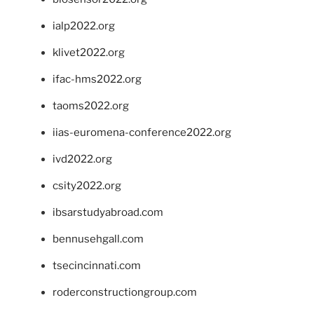
ialp2022.org
klivet2022.org
ifac-hms2022.org
taoms2022.org
iias-euromena-conference2022.org
ivd2022.org
csity2022.org
ibsarstudyabroad.com
bennusehgall.com
tsecincinnati.com
roderconstructiongroup.com