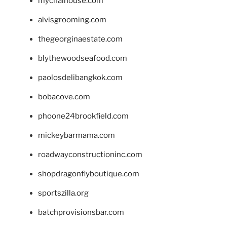
mychaihouse.com
alvisgrooming.com
thegeorginaestate.com
blythewoodseafood.com
paolosdelibangkok.com
bobacove.com
phoone24brookfield.com
mickeybarmama.com
roadwayconstructioninc.com
shopdragonflyboutique.com
sportszilla.org
batchprovisionsbar.com