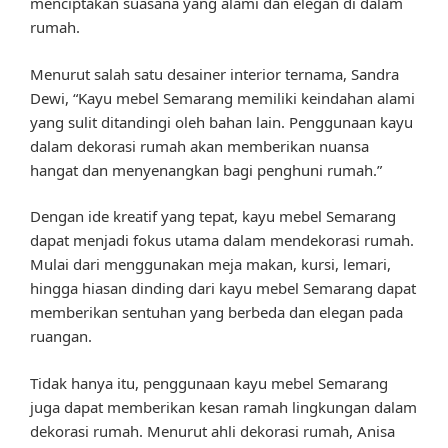
menciptakan suasana yang alami dan elegan di dalam
rumah.
Menurut salah satu desainer interior ternama, Sandra
Dewi, “Kayu mebel Semarang memiliki keindahan alami
yang sulit ditandingi oleh bahan lain. Penggunaan kayu
dalam dekorasi rumah akan memberikan nuansa
hangat dan menyenangkan bagi penghuni rumah.”
Dengan ide kreatif yang tepat, kayu mebel Semarang
dapat menjadi fokus utama dalam mendekorasi rumah.
Mulai dari menggunakan meja makan, kursi, lemari,
hingga hiasan dinding dari kayu mebel Semarang dapat
memberikan sentuhan yang berbeda dan elegan pada
ruangan.
Tidak hanya itu, penggunaan kayu mebel Semarang
juga dapat memberikan kesan ramah lingkungan dalam
dekorasi rumah. Menurut ahli dekorasi rumah, Anisa