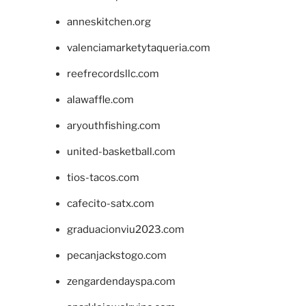
anneskitchen.org
valenciamarketytaqueria.com
reefrecordsllc.com
alawaffle.com
aryouthfishing.com
united-basketball.com
tios-tacos.com
cafecito-satx.com
graduacionviu2023.com
pecanjackstogo.com
zengardendayspa.com