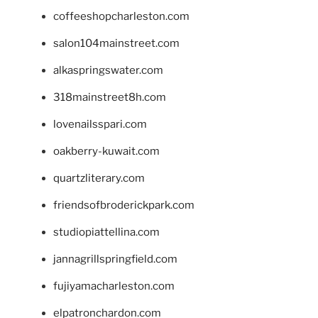
coffeeshopcharleston.com
salon104mainstreet.com
alkaspringswater.com
318mainstreet8h.com
lovenailsspari.com
oakberry-kuwait.com
quartzliterary.com
friendsofbroderickpark.com
studiopiattellina.com
jannagrillspringfield.com
fujiyamacharleston.com
elpatronchardon.com