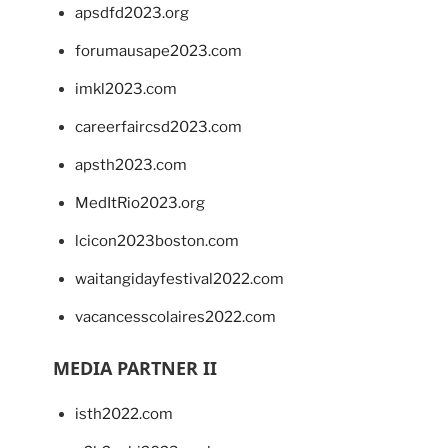
apsdfd2023.org
forumausape2023.com
imkl2023.com
careerfaircsd2023.com
apsth2023.com
MedItRio2023.org
lcicon2023boston.com
waitangidayfestival2022.com
vacancesscolaires2022.com
MEDIA PARTNER II
isth2022.com