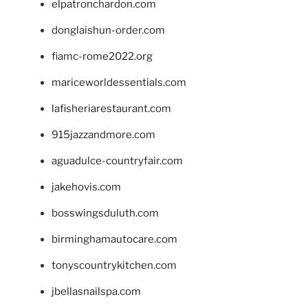
elpatronchardon.com
donglaishun-order.com
fiamc-rome2022.org
mariceworldessentials.com
lafisheriarestaurant.com
915jazzandmore.com
aguadulce-countryfair.com
jakehovis.com
bosswingsduluth.com
birminghamautocare.com
tonyscountrykitchen.com
jbellasnailspa.com