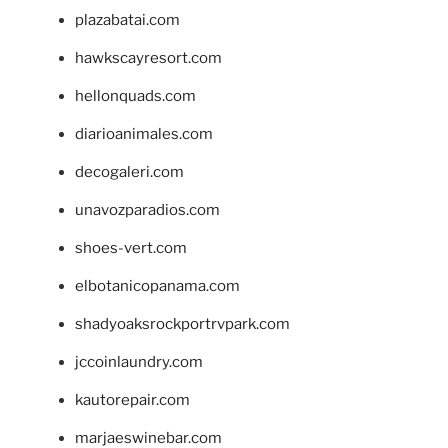
plazabatai.com
hawkscayresort.com
hellonquads.com
diarioanimales.com
decogaleri.com
unavozparadios.com
shoes-vert.com
elbotanicopanama.com
shadyoaksrockportrvpark.com
jccoinlaundry.com
kautorepair.com
marjaeswinebar.com