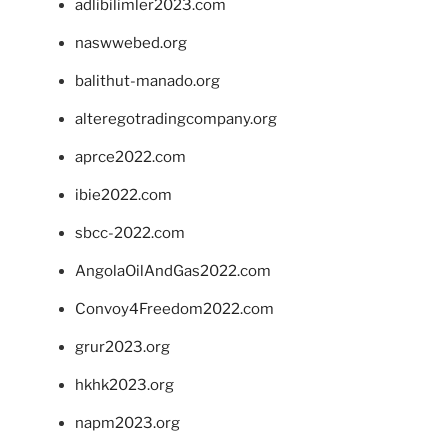
adlibilimler2023.com
naswwebed.org
balithut-manado.org
alteregotradingcompany.org
aprce2022.com
ibie2022.com
sbcc-2022.com
AngolaOilAndGas2022.com
Convoy4Freedom2022.com
grur2023.org
hkhk2023.org
napm2023.org