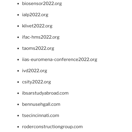
biosensor2022.org
ialp2022.org
klivet2022.org
ifac-hms2022.org
taoms2022.org
iias-euromena-conference2022.org
ivd2022.org
csity2022.org
ibsarstudyabroad.com
bennusehgall.com
tsecincinnati.com
roderconstructiongroup.com