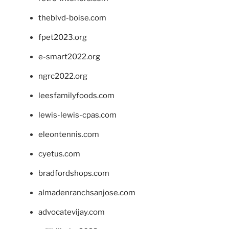
theblvd-boise.com
fpet2023.org
e-smart2022.org
ngrc2022.org
leesfamilyfoods.com
lewis-lewis-cpas.com
eleontennis.com
cyetus.com
bradfordshops.com
almadenranchsanjose.com
advocatevijay.com