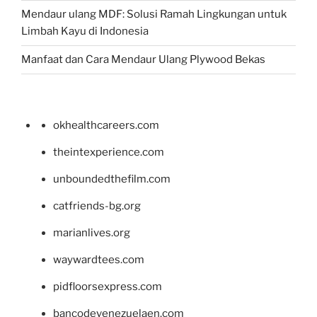
Mendaur ulang MDF: Solusi Ramah Lingkungan untuk
Limbah Kayu di Indonesia
Manfaat dan Cara Mendaur Ulang Plywood Bekas
okhealthcareers.com
theintexperience.com
unboundedthefilm.com
catfriends-bg.org
marianlives.org
waywardtees.com
pidfloorsexpress.com
bancodevenezuelaen.com