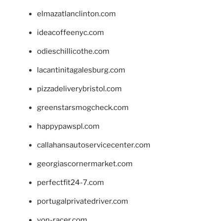
elmazatlanclinton.com
ideacoffeenyc.com
odieschillicothe.com
lacantinitagalesburg.com
pizzadeliverybristol.com
greenstarsmogcheck.com
happypawspl.com
callahansautoservicecenter.com
georgiascornermarket.com
perfectfit24-7.com
portugalprivatedriver.com
von-racer.com