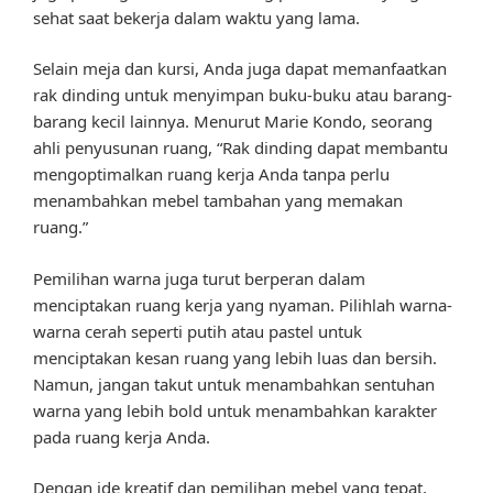
sehat saat bekerja dalam waktu yang lama.
Selain meja dan kursi, Anda juga dapat memanfaatkan
rak dinding untuk menyimpan buku-buku atau barang-
barang kecil lainnya. Menurut Marie Kondo, seorang
ahli penyusunan ruang, “Rak dinding dapat membantu
mengoptimalkan ruang kerja Anda tanpa perlu
menambahkan mebel tambahan yang memakan
ruang.”
Pemilihan warna juga turut berperan dalam
menciptakan ruang kerja yang nyaman. Pilihlah warna-
warna cerah seperti putih atau pastel untuk
menciptakan kesan ruang yang lebih luas dan bersih.
Namun, jangan takut untuk menambahkan sentuhan
warna yang lebih bold untuk menambahkan karakter
pada ruang kerja Anda.
Dengan ide kreatif dan pemilihan mebel yang tepat,