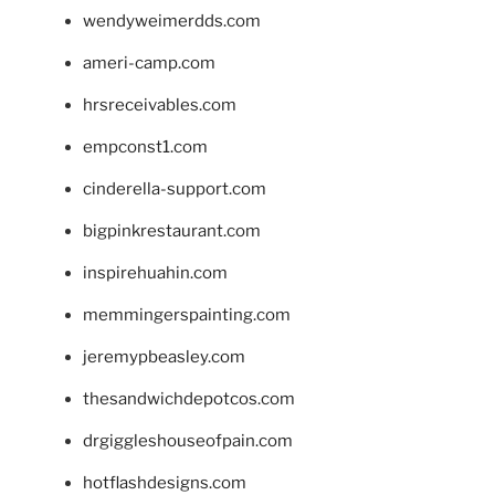
wendyweimerdds.com
ameri-camp.com
hrsreceivables.com
empconst1.com
cinderella-support.com
bigpinkrestaurant.com
inspirehuahin.com
memmingerspainting.com
jeremypbeasley.com
thesandwichdepotcos.com
drgiggleshouseofpain.com
hotflashdesigns.com