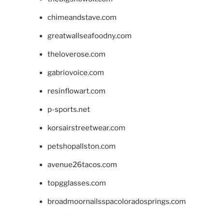
chimeandstave.com
greatwallseafoodny.com
theloverose.com
gabriovoice.com
resinflowart.com
p-sports.net
korsairstreetwear.com
petshopallston.com
avenue26tacos.com
topgglasses.com
broadmoornailsspacoloradosprings.com