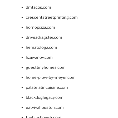
dmtacos.com
crescentstreetprinting.com
hornopizza.com
driveadragster.com
hematologa.com
lizaivanov.com
guesttinyhomes.com
home-plow-by-meyer.com
palatelatincuisine.com
blackdoglegacy.com
eatvivahouston.com
thebigshowok.com