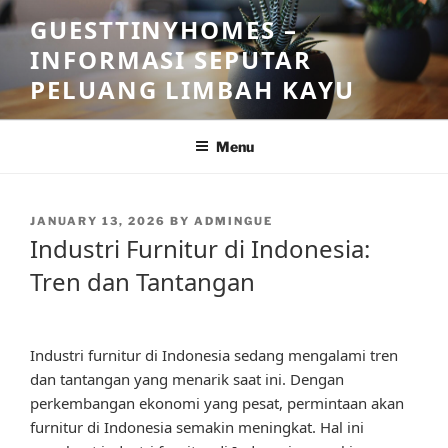
Skip
GUESTTINYHOMES –
to
INFORMASI SEPUTAR
content
PELUANG LIMBAH KAYU
Menu
POSTED
JANUARY 13, 2026
BY
ADMINGUE
ON
Industri Furnitur di Indonesia:
Tren dan Tantangan
Industri furnitur di Indonesia sedang mengalami tren
dan tantangan yang menarik saat ini. Dengan
perkembangan ekonomi yang pesat, permintaan akan
furnitur di Indonesia semakin meningkat. Hal ini