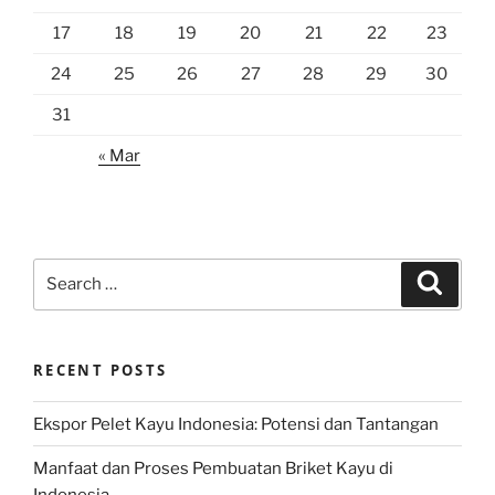
17
18
19
20
21
22
23
24
25
26
27
28
29
30
31
« Mar
Search
Search
for:
RECENT POSTS
Ekspor Pelet Kayu Indonesia: Potensi dan Tantangan
Manfaat dan Proses Pembuatan Briket Kayu di
Indonesia