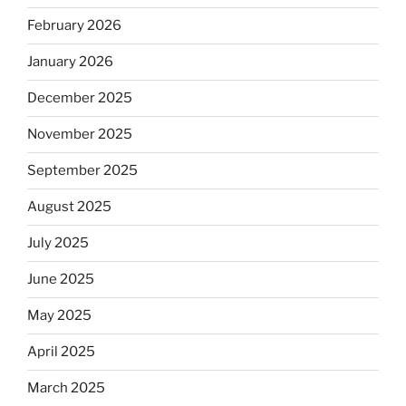
February 2026
January 2026
December 2025
November 2025
September 2025
August 2025
July 2025
June 2025
May 2025
April 2025
March 2025