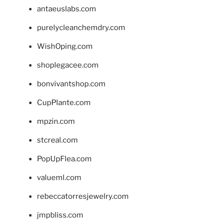
antaeuslabs.com
purelycleanchemdry.com
WishOping.com
shoplegacee.com
bonvivantshop.com
CupPlante.com
mpzin.com
stcreal.com
PopUpFlea.com
valueml.com
rebeccatorresjewelry.com
jmpbliss.com