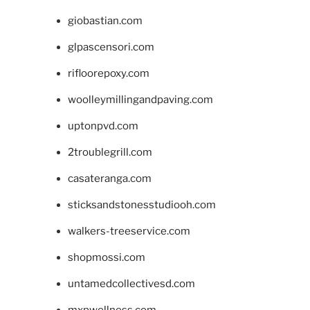
giobastian.com
glpascensori.com
rifloorepoxy.com
woolleymillingandpaving.com
uptonpvd.com
2troublegrill.com
casateranga.com
sticksandstonesstudiooh.com
walkers-treeservice.com
shopmossi.com
untamedcollectivesd.com
mxpwellness.com