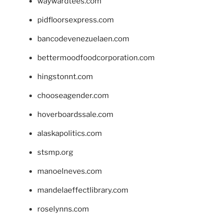
waywardtees.com
pidfloorsexpress.com
bancodevenezuelaen.com
bettermoodfoodcorporation.com
hingstonnt.com
chooseagender.com
hoverboardssale.com
alaskapolitics.com
stsmp.org
manoelneves.com
mandelaeffectlibrary.com
roselynns.com