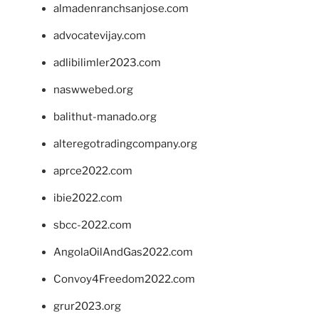
almadenranchsanjose.com
advocatevijay.com
adlibilimler2023.com
naswwebed.org
balithut-manado.org
alteregotradingcompany.org
aprce2022.com
ibie2022.com
sbcc-2022.com
AngolaOilAndGas2022.com
Convoy4Freedom2022.com
grur2023.org