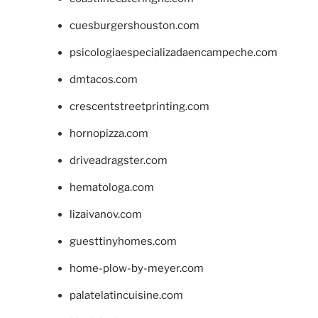
cuesburgershouston.com
psicologiaespecializadaencampeche.com
dmtacos.com
crescentstreetprinting.com
hornopizza.com
driveadragster.com
hematologa.com
lizaivanov.com
guesttinyhomes.com
home-plow-by-meyer.com
palatelatincuisine.com