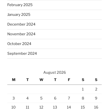
February 2025
January 2025
December 2024
November 2024
October 2024
September 2024
August 2026
M
T
W
T
F
S
S
1
2
3
4
5
6
7
8
9
10
11
12
13
14
15
16