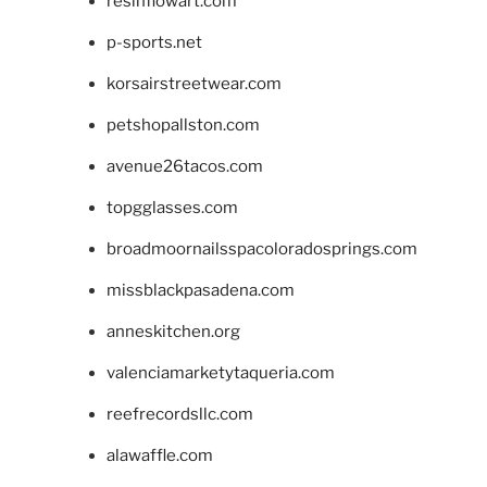
resinflowart.com
p-sports.net
korsairstreetwear.com
petshopallston.com
avenue26tacos.com
topgglasses.com
broadmoornailsspacoloradosprings.com
missblackpasadena.com
anneskitchen.org
valenciamarketytaqueria.com
reefrecordsllc.com
alawaffle.com