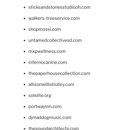
sticksandstonesstudiooh.com
walkers-treeservice.com
shopmossi.com
untamedcollectivesd.com
mxpwellness.com
infernocanine.com
thepaperhousecollection.com
allisonwillisholley.com
solslite.org
portwayinn.com
djmaddogmusic.com
thesoundarchitects.com