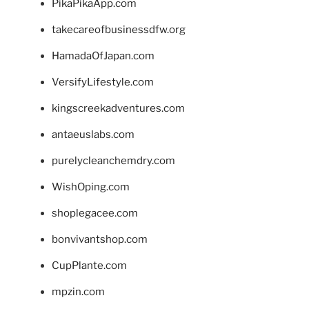
PikaPikaApp.com
takecareofbusinessdfw.org
HamadaOfJapan.com
VersifyLifestyle.com
kingscreekadventures.com
antaeuslabs.com
purelycleanchemdry.com
WishOping.com
shoplegacee.com
bonvivantshop.com
CupPlante.com
mpzin.com