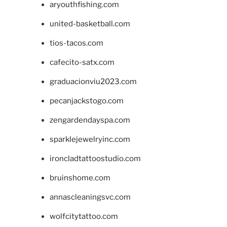
aryouthfishing.com
united-basketball.com
tios-tacos.com
cafecito-satx.com
graduacionviu2023.com
pecanjackstogo.com
zengardendayspa.com
sparklejewelryinc.com
ironcladtattoostudio.com
bruinshome.com
annascleaningsvc.com
wolfcitytattoo.com