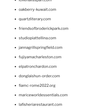
lovenailsspari.com
oakberry-kuwait.com
quartzliterary.com
friendsofbroderickpark.com
studiopiattellina.com
jannagrillspringfield.com
fujiyamacharleston.com
elpatronchardon.com
donglaishun-order.com
fiamc-rome2022.org
mariceworldessentials.com
lafisheriarestaurant.com