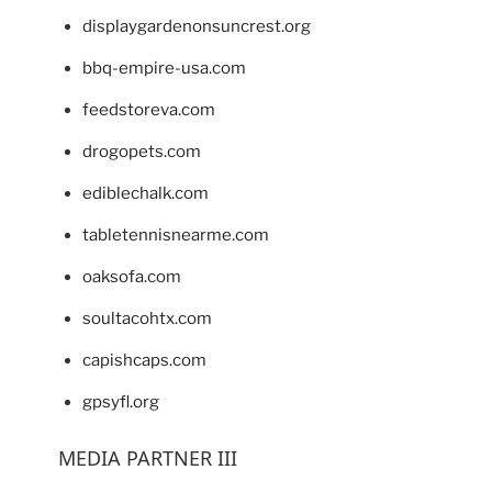
displaygardenonsuncrest.org
bbq-empire-usa.com
feedstoreva.com
drogopets.com
ediblechalk.com
tabletennisnearme.com
oaksofa.com
soultacohtx.com
capishcaps.com
gpsyfl.org
MEDIA PARTNER III