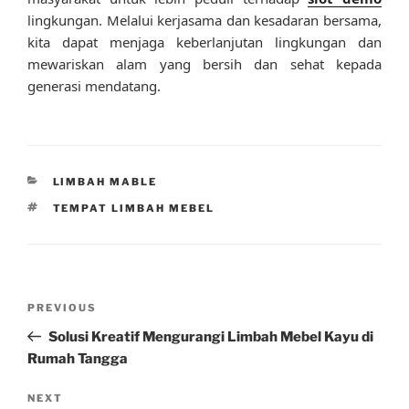
lingkungan. Melalui kerjasama dan kesadaran bersama,
kita dapat menjaga keberlanjutan lingkungan dan
mewariskan alam yang bersih dan sehat kepada
generasi mendatang.
CATEGORIES
LIMBAH MABLE
TAGS
TEMPAT LIMBAH MEBEL
Post
Previous
PREVIOUS
navigation
Post
Solusi Kreatif Mengurangi Limbah Mebel Kayu di
Rumah Tangga
Next
NEXT