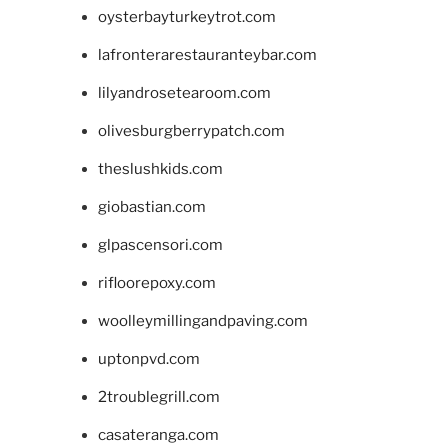
oysterbayturkeytrot.com
lafronterarestauranteybar.com
lilyandrosetearoom.com
olivesburgberrypatch.com
theslushkids.com
giobastian.com
glpascensori.com
rifloorepoxy.com
woolleymillingandpaving.com
uptonpvd.com
2troublegrill.com
casateranga.com