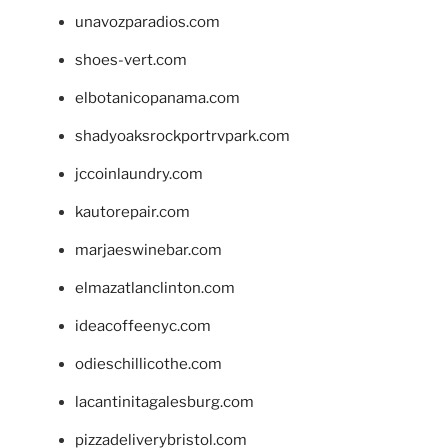
unavozparadios.com
shoes-vert.com
elbotanicopanama.com
shadyoaksrockportrvpark.com
jccoinlaundry.com
kautorepair.com
marjaeswinebar.com
elmazatlanclinton.com
ideacoffeenyc.com
odieschillicothe.com
lacantinitagalesburg.com
pizzadeliverybristol.com