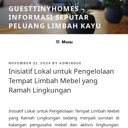
Skip
GUESTTINYHOMES –
to
INFORMASI SEPUTAR
content
PELUANG LIMBAH KAYU
Menu
POSTED
NOVEMBER 21, 2024
BY
ADMINGUE
ON
Inisiatif Lokal untuk Pengelolaan
Tempat Limbah Mebel yang
Ramah Lingkungan
Inisiatif Lokal untuk Pengelolaan Tempat Limbah Mebel
yang Ramah Lingkungan sedang menjadi sorotan di
kalangan pengusaha mebel dan aktivis lingkungan.