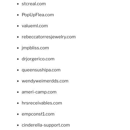
stcreal.com
PopUpFlea.com
valueml.com
rebeccatorresjewelry.com
jmpbliss.com
drjorgerico.com
queensushipa.com
wendyweimerdds.com
ameri-camp.com
hrsreceivables.com
empconst1.com
cinderella-support.com