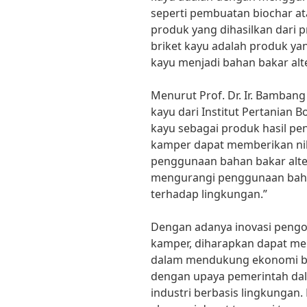
seperti pembuatan biochar at
produk yang dihasilkan dari p
briket kayu adalah produk ya
kayu menjadi bahan bakar alte
Menurut Prof. Dr. Ir. Bambang
kayu dari Institut Pertanian 
kayu sebagai produk hasil pe
kamper dapat memberikan nilai
penggunaan bahan bakar alte
mengurangi penggunaan bahan
terhadap lingkungan.”
Dengan adanya inovasi pengo
kamper, diharapkan dapat mem
dalam mendukung ekonomi berk
dengan upaya pemerintah d
industri berbasis lingkungan