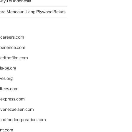
ayu di Indonesia
ara Mendaur Ulang Plywood Bekas
hcareers.com
xperience.com
edthefilm.com
ds-bg.org
ves.org
tees.com
rsexpress.com
venezuelaen.com
oodfoodcorporation.com
nnt.com