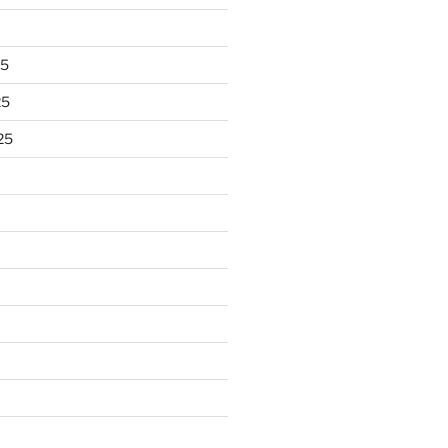
25
25
25