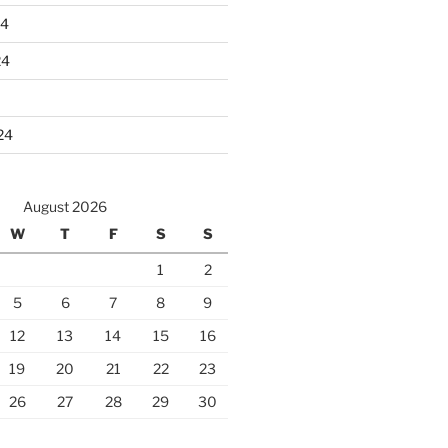
24
24
24
August 2026
W
T
F
S
S
1
2
5
6
7
8
9
12
13
14
15
16
19
20
21
22
23
26
27
28
29
30