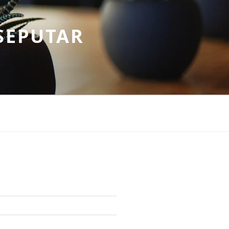
SEPUTAR