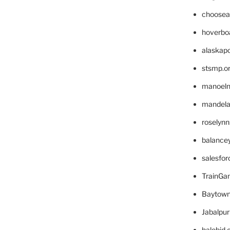
choosea
hoverbo
alaskapo
stsmp.o
manoel
mandelae
roselyn
balance
salesfo
TrainG
Baytown
Jabalpu
halobjd