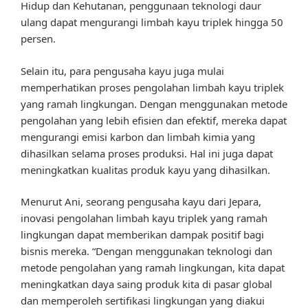
Hidup dan Kehutanan, penggunaan teknologi daur
ulang dapat mengurangi limbah kayu triplek hingga 50
persen.
Selain itu, para pengusaha kayu juga mulai
memperhatikan proses pengolahan limbah kayu triplek
yang ramah lingkungan. Dengan menggunakan metode
pengolahan yang lebih efisien dan efektif, mereka dapat
mengurangi emisi karbon dan limbah kimia yang
dihasilkan selama proses produksi. Hal ini juga dapat
meningkatkan kualitas produk kayu yang dihasilkan.
Menurut Ani, seorang pengusaha kayu dari Jepara,
inovasi pengolahan limbah kayu triplek yang ramah
lingkungan dapat memberikan dampak positif bagi
bisnis mereka. “Dengan menggunakan teknologi dan
metode pengolahan yang ramah lingkungan, kita dapat
meningkatkan daya saing produk kita di pasar global
dan memperoleh sertifikasi lingkungan yang diakui