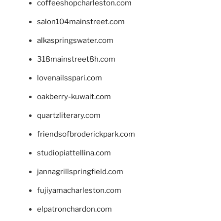
coffeeshopcharleston.com
salon104mainstreet.com
alkaspringswater.com
318mainstreet8h.com
lovenailsspari.com
oakberry-kuwait.com
quartzliterary.com
friendsofbroderickpark.com
studiopiattellina.com
jannagrillspringfield.com
fujiyamacharleston.com
elpatronchardon.com