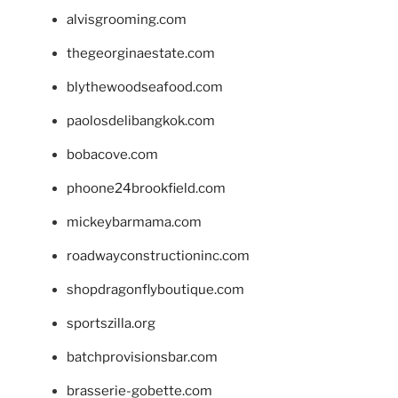
alvisgrooming.com
thegeorginaestate.com
blythewoodseafood.com
paolosdelibangkok.com
bobacove.com
phoone24brookfield.com
mickeybarmama.com
roadwayconstructioninc.com
shopdragonflyboutique.com
sportszilla.org
batchprovisionsbar.com
brasserie-gobette.com