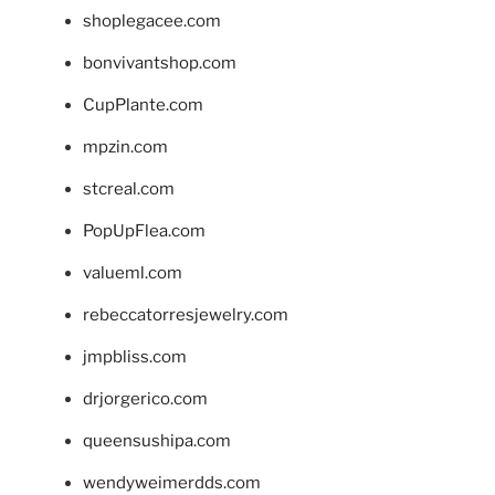
shoplegacee.com
bonvivantshop.com
CupPlante.com
mpzin.com
stcreal.com
PopUpFlea.com
valueml.com
rebeccatorresjewelry.com
jmpbliss.com
drjorgerico.com
queensushipa.com
wendyweimerdds.com