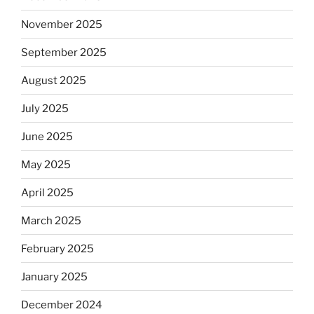
November 2025
September 2025
August 2025
July 2025
June 2025
May 2025
April 2025
March 2025
February 2025
January 2025
December 2024