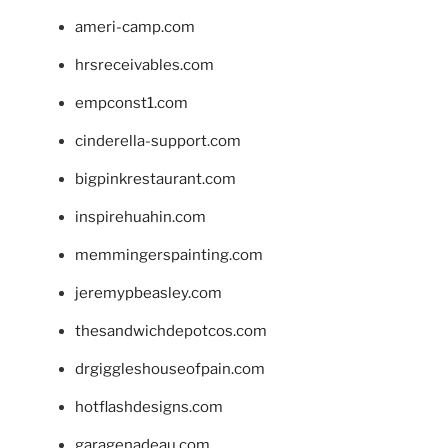
ameri-camp.com
hrsreceivables.com
empconst1.com
cinderella-support.com
bigpinkrestaurant.com
inspirehuahin.com
memmingerspainting.com
jeremypbeasley.com
thesandwichdepotcos.com
drgiggleshouseofpain.com
hotflashdesigns.com
garagenadeau.com