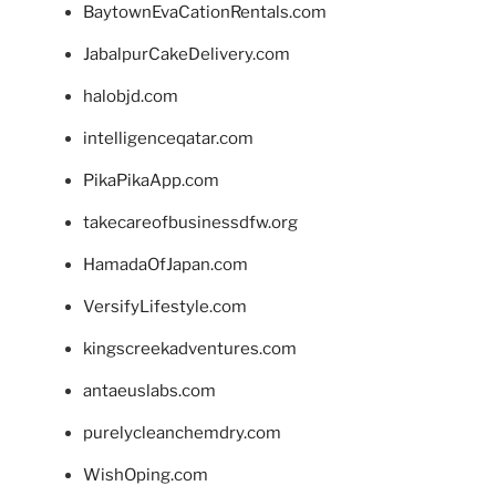
BaytownEvaCationRentals.com
JabalpurCakeDelivery.com
halobjd.com
intelligenceqatar.com
PikaPikaApp.com
takecareofbusinessdfw.org
HamadaOfJapan.com
VersifyLifestyle.com
kingscreekadventures.com
antaeuslabs.com
purelycleanchemdry.com
WishOping.com