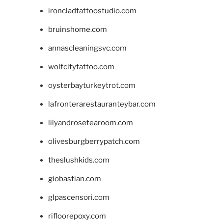
ironcladtattoostudio.com
bruinshome.com
annascleaningsvc.com
wolfcitytattoo.com
oysterbayturkeytrot.com
lafronterarestauranteybar.com
lilyandrosetearoom.com
olivesburgberrypatch.com
theslushkids.com
giobastian.com
glpascensori.com
rifloorepoxy.com