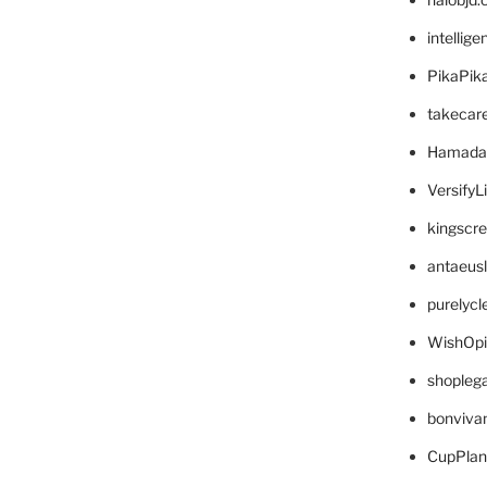
intellig
PikaPik
takecar
Hamada
VersifyL
kingscr
antaeus
purelyc
WishOp
shopleg
bonviva
CupPlan