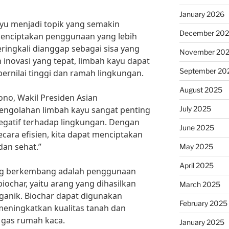
January 2026
yu menjadi topik yang semakin
December 20
enciptakan penggunaan yang lebih
ringkali dianggap sebagai sisa yang
November 20
inovasi yang tepat, limbah kayu dapat
September 20
ernilai tinggi dan ramah lingkungan.
August 2025
no, Wakil Presiden Asian
July 2025
pengolahan limbah kayu sangat penting
gatif terhadap lingkungan. Dengan
June 2025
ara efisien, kita dapat menciptakan
dan sehat.”
May 2025
April 2025
ang berkembang adalah penggunaan
ochar, yaitu arang yang dihasilkan
March 2025
organik. Biochar dapat digunakan
February 2025
meningkatkan kualitas tanah dan
gas rumah kaca.
January 2025