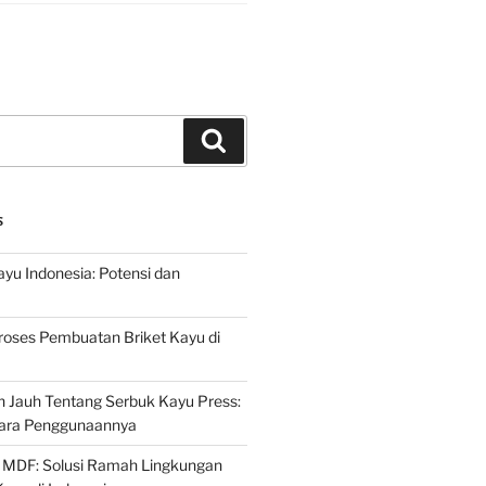
Search
S
ayu Indonesia: Potensi dan
roses Pembuatan Briket Kayu di
 Jauh Tentang Serbuk Kayu Press:
ara Penggunaannya
 MDF: Solusi Ramah Lingkungan