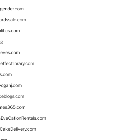
gender.com
ardssale.com
litics.com
rg
neves.com
ffectlibrary.com
ns.com
yoganj.com
rceblogs.com
ames365.com
EvaCationRentals.com
rCakeDelivery.com
.com