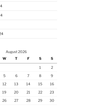
24
24
24
August 2026
W
T
F
S
S
1
2
5
6
7
8
9
12
13
14
15
16
19
20
21
22
23
26
27
28
29
30