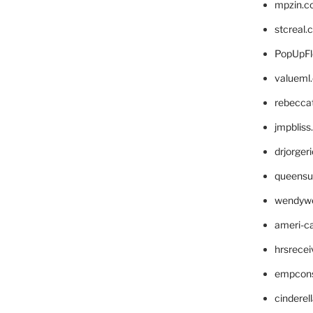
mpzin.c
stcreal.
PopUpFl
valueml
rebecca
jmpblis
drjorger
queensu
wendyw
ameri-
hrsrece
empcon
cinderel