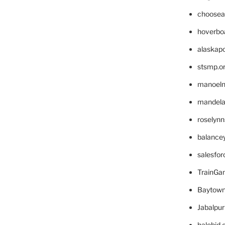
choosea
hoverbo
alaskapo
stsmp.o
manoel
mandelae
roselyn
balance
salesfo
TrainG
Baytown
Jabalpu
halobjd