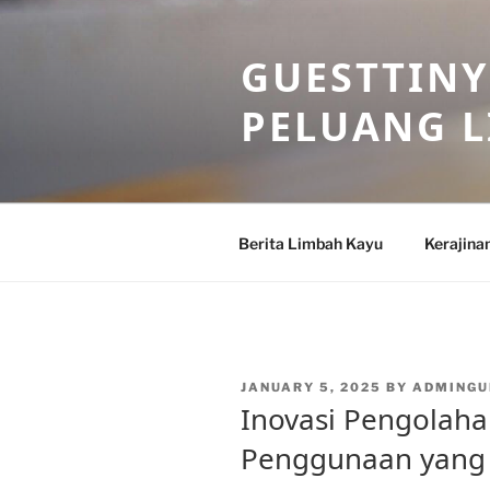
Skip
to
GUESTTINY
content
PELUANG 
Berita Limbah Kayu
Kerajina
POSTED
JANUARY 5, 2025
BY
ADMINGU
ON
Inovasi Pengolah
Penggunaan yang 