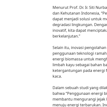
Menurut Prof. Dr. Ir. Siti Nur
dan Kehutanan Indonesia, “P
dapat menjadi solusi untuk m
degradasi lingkungan. Denga
inovatif, kita dapat mencipta
berkelanjutan.”
Selain itu, inovasi pengolah
penggunaan teknologi ramah
energi biomassa untuk mengh
limbah kayu sebagai bahan ba
ketergantungan pada energi 
kaca.
Dalam sebuah studi yang dila
bahwa “Penggunaan energi bi
membantu mengurangi jejak 
menuju energi terbarukan. I