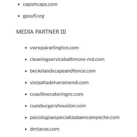
capishcaps.com
gpsyfl.org
MEDIA PARTNER III
vwrepairarlington.com
cleaningservicebaltimore-md.com
beckslandscapeandfence.com
vistaaltadelveramendi.com
coastlinecateringnc.com
cuesburgershouston.com
psicologiaespecializadaencampeche.com
dmtacos.com