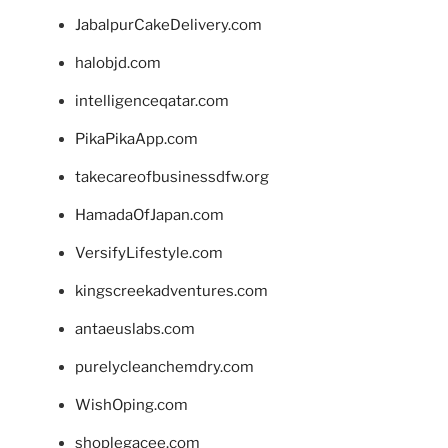
JabalpurCakeDelivery.com
halobjd.com
intelligenceqatar.com
PikaPikaApp.com
takecareofbusinessdfw.org
HamadaOfJapan.com
VersifyLifestyle.com
kingscreekadventures.com
antaeuslabs.com
purelycleanchemdry.com
WishOping.com
shoplegacee.com