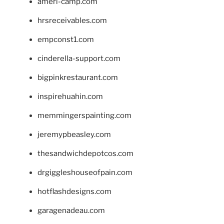
ameri-camp.com
hrsreceivables.com
empconst1.com
cinderella-support.com
bigpinkrestaurant.com
inspirehuahin.com
memmingerspainting.com
jeremypbeasley.com
thesandwichdepotcos.com
drgiggleshouseofpain.com
hotflashdesigns.com
garagenadeau.com