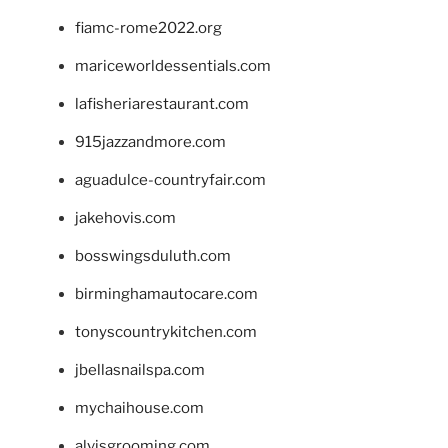
fiamc-rome2022.org
mariceworldessentials.com
lafisheriarestaurant.com
915jazzandmore.com
aguadulce-countryfair.com
jakehovis.com
bosswingsduluth.com
birminghamautocare.com
tonyscountrykitchen.com
jbellasnailspa.com
mychaihouse.com
alvisgrooming.com