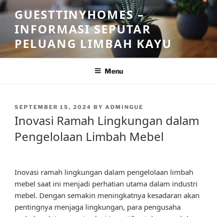
Skip
GUESTTINYHOMES –
to
INFORMASI SEPUTAR
content
PELUANG LIMBAH KAYU
Menu
POSTED
SEPTEMBER 15, 2024
BY
ADMINGUE
ON
Inovasi Ramah Lingkungan dalam
Pengelolaan Limbah Mebel
Inovasi ramah lingkungan dalam pengelolaan limbah
mebel saat ini menjadi perhatian utama dalam industri
mebel. Dengan semakin meningkatnya kesadaran akan
pentingnya menjaga lingkungan, para pengusaha