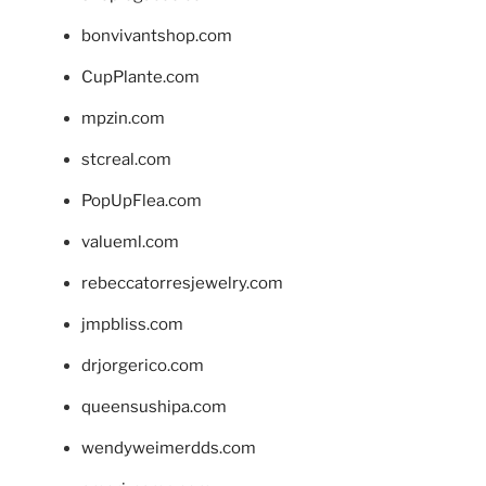
bonvivantshop.com
CupPlante.com
mpzin.com
stcreal.com
PopUpFlea.com
valueml.com
rebeccatorresjewelry.com
jmpbliss.com
drjorgerico.com
queensushipa.com
wendyweimerdds.com