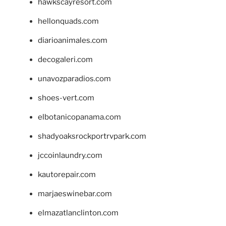
hawkscayresort.com
hellonquads.com
diarioanimales.com
decogaleri.com
unavozparadios.com
shoes-vert.com
elbotanicopanama.com
shadyoaksrockportrvpark.com
jccoinlaundry.com
kautorepair.com
marjaeswinebar.com
elmazatlanclinton.com