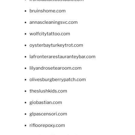
bruinshome.com
annascleaningsvc.com
wolfcitytattoo.com
oysterbayturkeytrot.com
lafronterarestauranteybar.com
lilyandrosetearoom.com
olivesburgberrypatch.com
theslushkids.com
giobastian.com
glpascensori.com
rifloorepoxy.com