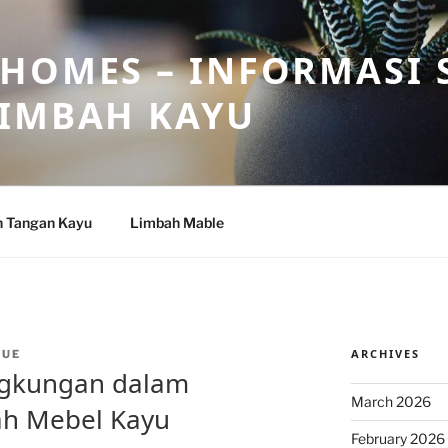
HOMES – INFORMASI 
LIMBAH KAYU
n Tangan Kayu
Limbah Mable
ARCHIVES
GUE
ngkungan dalam
March 2026
h Mebel Kayu
February 2026