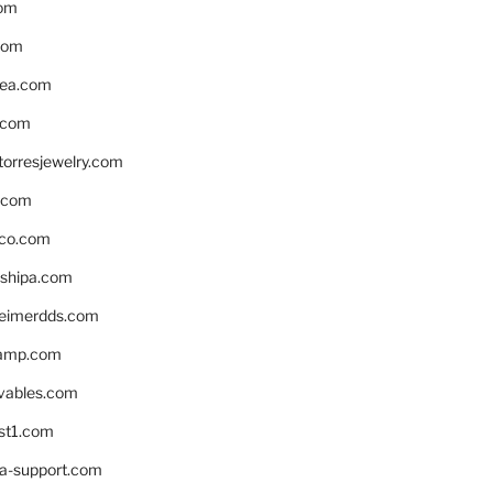
om
com
ea.com
.com
torresjewelry.com
s.com
ico.com
shipa.com
eimerdds.com
camp.com
ivables.com
st1.com
la-support.com