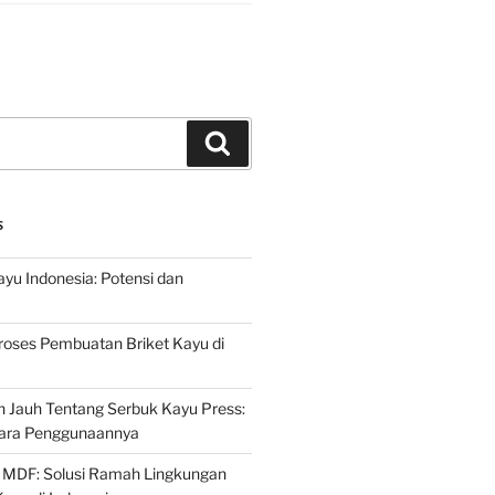
Search
S
ayu Indonesia: Potensi dan
roses Pembuatan Briket Kayu di
 Jauh Tentang Serbuk Kayu Press:
ara Penggunaannya
 MDF: Solusi Ramah Lingkungan