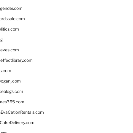
gender.com
ardssale.com
litics.com
rg
neves.com
ffectlibrary.com
ns.com
yoganj.com
rceblogs.com
ames365.com
EvaCationRentals.com
rCakeDelivery.com
.com