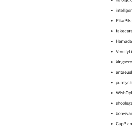
intellig
PikaPik
takecar
Hamada
VersifyL
kingscr
antaeus
purelyc
WishOp
shopleg
bonviva
CupPlan