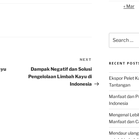
« Mar
Search
for:
NEXT
Next
RECENT POST
Post
ayu
Dampak Negatif dan Solusi
Pengelolaan Limbah Kayu di
Ekspor Pelet K
Indonesia
Tantangan
Manfaat dan P
Indonesia
Mengenal Lebih
Manfaat dan C
Mendaur ulang