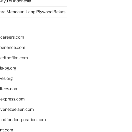
ayu di Indonesia
ara Mendaur Ulang Plywood Bekas
hcareers.com
xperience.com
edthefilm.com
ds-bg.org
ves.org
tees.com
rsexpress.com
venezuelaen.com
oodfoodcorporation.com
nnt.com