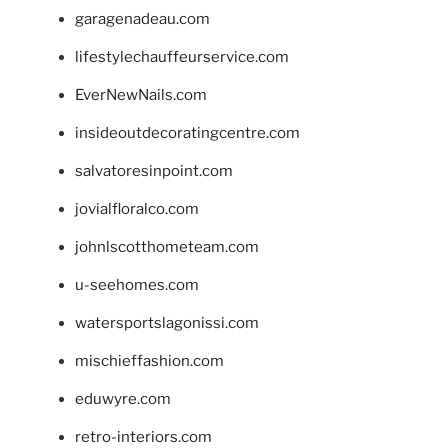
garagenadeau.com
lifestylechauffeurservice.com
EverNewNails.com
insideoutdecoratingcentre.com
salvatoresinpoint.com
jovialfloralco.com
johnlscotthometeam.com
u-seehomes.com
watersportslagonissi.com
mischieffashion.com
eduwyre.com
retro-interiors.com