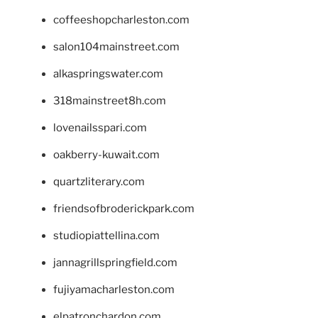
coffeeshopcharleston.com
salon104mainstreet.com
alkaspringswater.com
318mainstreet8h.com
lovenailsspari.com
oakberry-kuwait.com
quartzliterary.com
friendsofbroderickpark.com
studiopiattellina.com
jannagrillspringfield.com
fujiyamacharleston.com
elpatronchardon.com