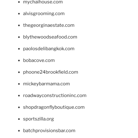
mychaihouse.com
alvisgrooming.com
thegeorginaestate.com
blythewoodseafood.com
paolosdelibangkok.com
bobacove.com
phoone24brookfield.com
mickeybarmama.com
roadwayconstructioninc.com
shopdragonflyboutique.com
sportszilla.org
batchprovisionsbar.com