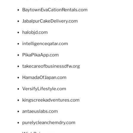
BaytownEvaCationRentals.com
JabalpurCakeDelivery.com
halobjd.com
intelligenceqatar.com
PikaPikaApp.com
takecareofbusinessdfw.org
HamadaOfJapan.com
VersifyLifestyle.com
kingscreekadventures.com
antaeuslabs.com
purelycleanchemdry.com