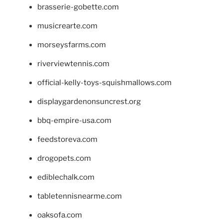
brasserie-gobette.com
musicrearte.com
morseysfarms.com
riverviewtennis.com
official-kelly-toys-squishmallows.com
displaygardenonsuncrest.org
bbq-empire-usa.com
feedstoreva.com
drogopets.com
ediblechalk.com
tabletennisnearme.com
oaksofa.com