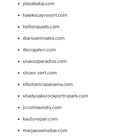
plazabatai.com
hawkscayresort.com
hellonquads.com
diarioanimales.com
decogaleri.com
unavozparadios.com
shoes-vert.com
elbotanicopanama.com
shadyoaksrockportrvpark.com
jccoinlaundry.com
kautorepair.com
marjaeswinebar.com