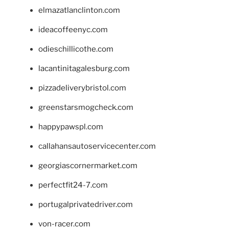
elmazatlanclinton.com
ideacoffeenyc.com
odieschillicothe.com
lacantinitagalesburg.com
pizzadeliverybristol.com
greenstarsmogcheck.com
happypawspl.com
callahansautoservicecenter.com
georgiascornermarket.com
perfectfit24-7.com
portugalprivatedriver.com
von-racer.com