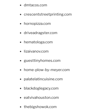
dmtacos.com
crescentstreetprinting.com
hornopizza.com
driveadragster.com
hematologa.com
lizaivanov.com
guesttinyhomes.com
home-plow-by-meyer.com
palatelatincuisine.com
blackdoglegacy.com
eatvivahouston.com
thebigshowok.com