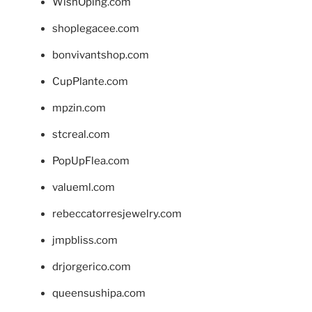
WishOping.com
shoplegacee.com
bonvivantshop.com
CupPlante.com
mpzin.com
stcreal.com
PopUpFlea.com
valueml.com
rebeccatorresjewelry.com
jmpbliss.com
drjorgerico.com
queensushipa.com