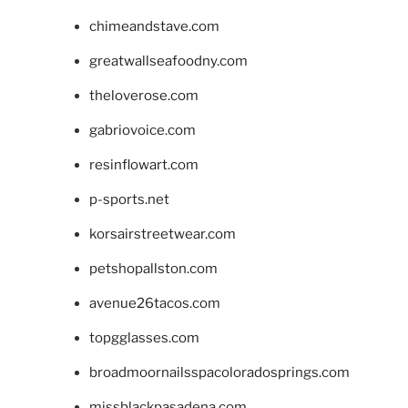
chimeandstave.com
greatwallseafoodny.com
theloverose.com
gabriovoice.com
resinflowart.com
p-sports.net
korsairstreetwear.com
petshopallston.com
avenue26tacos.com
topgglasses.com
broadmoornailsspacoloradosprings.com
missblackpasadena.com