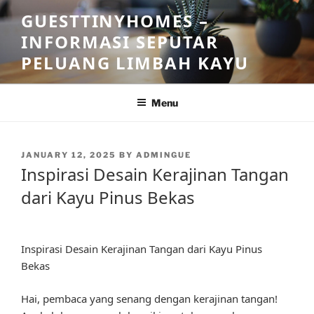
Skip
GUESTTINYHOMES –
to
INFORMASI SEPUTAR
content
PELUANG LIMBAH KAYU
Menu
POSTED
JANUARY 12, 2025
BY
ADMINGUE
ON
Inspirasi Desain Kerajinan Tangan
dari Kayu Pinus Bekas
Inspirasi Desain Kerajinan Tangan dari Kayu Pinus
Bekas
Hai, pembaca yang senang dengan kerajinan tangan!