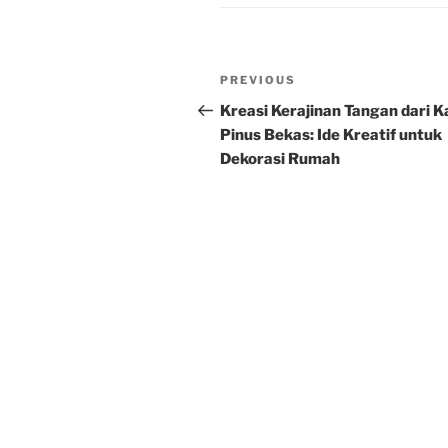
Post
Previous
PREVIOUS
navigation
Post
Kreasi Kerajinan Tangan dari 
Pinus Bekas: Ide Kreatif untuk
Dekorasi Rumah