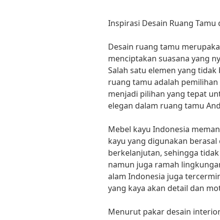
Inspirasi Desain Ruang Tamu
Desain ruang tamu merupakan
menciptakan suasana yang n
Salah satu elemen yang tidak
ruang tamu adalah pemilihan 
menjadi pilihan yang tepat 
elegan dalam ruang tamu And
Mebel kayu Indonesia memang 
kayu yang digunakan berasal 
berkelanjutan, sehingga tida
namun juga ramah lingkungan.
alam Indonesia juga tercermi
yang kaya akan detail dan moti
Menurut pakar desain interior