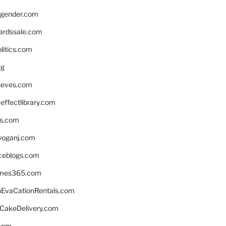
gender.com
ardssale.com
litics.com
rg
neves.com
ffectlibrary.com
ns.com
yoganj.com
rceblogs.com
ames365.com
EvaCationRentals.com
rCakeDelivery.com
.com