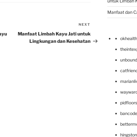
untuk Limbah K
Manfaat dan C
NEXT
Next
Post
Kayu
Manfaat Limbah Kayu Jati untuk
okhealt
Lingkungan dan Kesehatan
theinte
unbound
catfrien
marianli
wayward
pidfloo
bancode
betterm
hingsto