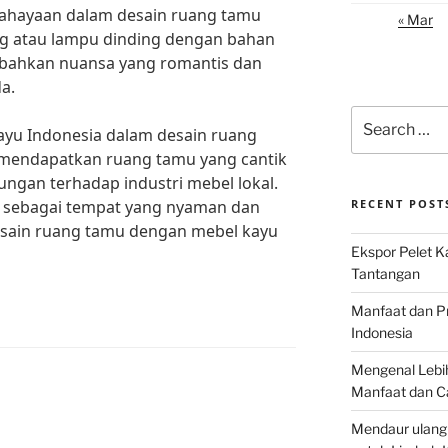
ncahayaan dalam desain ruang tamu
« Mar
g atau lampu dinding dengan bahan
bahkan nuansa yang romantis dan
a.
Search
u Indonesia dalam desain ruang
for:
 mendapatkan ruang tamu yang cantik
gan terhadap industri mebel lokal.
a sebagai tempat yang nyaman dan
RECENT POST
sain ruang tamu dengan mebel kayu
Ekspor Pelet K
Tantangan
Manfaat dan P
Indonesia
Mengenal Lebih
Manfaat dan C
Mendaur ulang