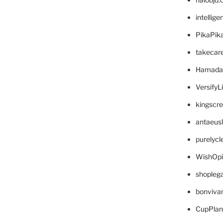
intellig
PikaPik
takecar
Hamada
VersifyL
kingscr
antaeus
purelyc
WishOp
shopleg
bonviva
CupPlan