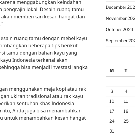
at karena menggabungkan keindahan
December 20
a pengrajin lokal. Desain ruang tamu
a akan memberikan kesan hangat dan
November 20
.”
October 2024
desain ruang tamu dengan mebel kayu
September 20
timbangkan beberapa tips berikut.
kursi tamu dengan bahan kayu yang
kayu Indonesia terkenal akan
ehingga bisa menjadi investasi jangka
M
T
gan menggunakan meja kopi atau rak
3
4
gan ukiran tradisional atau rak kayu
10
11
erikan sentuhan khas Indonesia
in itu, Anda juga bisa menambahkan
17
18
ayu untuk menambahkan kesan hangat
24
25
31