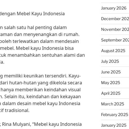
January 2026
 dengan Mebel Kayu Indonesia
December 20
 salah satu hal penting dalam
November 20
yaman dan menyenangkan di rumah.
September 20
 boleh terlewatkan dalam mendesain
mebel. Mebel kayu Indonesia bisa
August 2025
untuk menambahkan sentuhan alami dan
July 2025
a.
June 2025
memiliki keunikan tersendiri. Kayu-
dari hutan-hutan yang dikelola secara
May 2025
k hanya memberikan keindahan visual
April 2025
 Selain itu, keindahan dan kekayaan
n dalam desain mebel kayu Indonesia
March 2025
f tradisional.
February 2025
, Rina Mulyani, “Mebel kayu Indonesia
January 2025