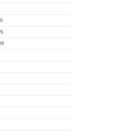
25
25
25