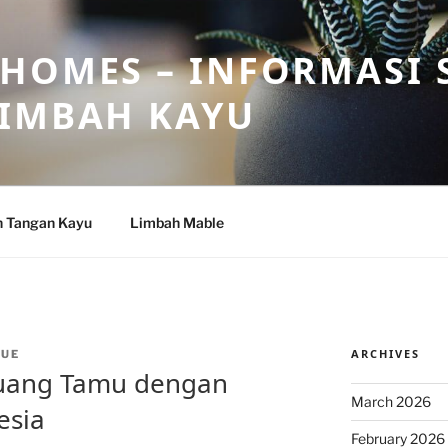
HOMES – INFORMASI 
LIMBAH KAYU
n Tangan Kayu
Limbah Mable
ARCHIVES
GUE
Ruang Tamu dengan
March 2026
esia
February 2026