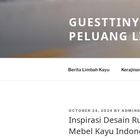
Skip
to
GUESTTINY
content
PELUANG 
Berita Limbah Kayu
Kerajina
POSTED
OCTOBER 24, 2024
BY
ADMIN
ON
Inspirasi Desain 
Mebel Kayu Indon