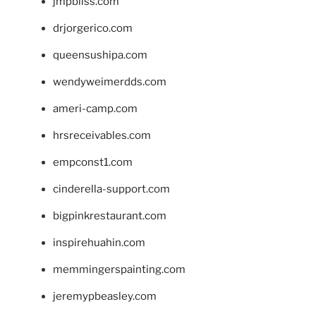
jmpbliss.com
drjorgerico.com
queensushipa.com
wendyweimerdds.com
ameri-camp.com
hrsreceivables.com
empconst1.com
cinderella-support.com
bigpinkrestaurant.com
inspirehuahin.com
memmingerspainting.com
jeremypbeasley.com