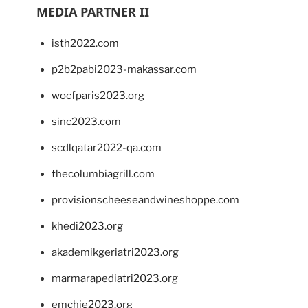
MEDIA PARTNER II
isth2022.com
p2b2pabi2023-makassar.com
wocfparis2023.org
sinc2023.com
scdlqatar2022-qa.com
thecolumbiagrill.com
provisionscheeseandwineshoppe.com
khedi2023.org
akademikgeriatri2023.org
marmarapediatri2023.org
emchie2023.org