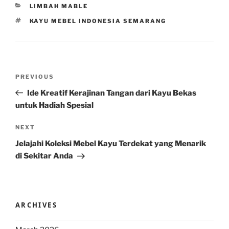
CATEGORIES
LIMBAH MABLE
TAGS
KAYU MEBEL INDONESIA SEMARANG
Post
Previous
PREVIOUS
navigation
Post
Ide Kreatif Kerajinan Tangan dari Kayu Bekas
untuk Hadiah Spesial
Next
NEXT
Post
Jelajahi Koleksi Mebel Kayu Terdekat yang Menarik
di Sekitar Anda
ARCHIVES