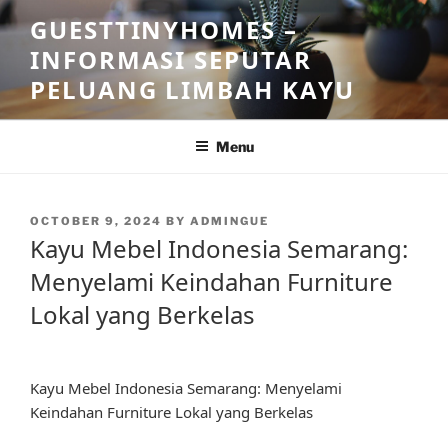
Skip
GUESTTINYHOMES –
to
INFORMASI SEPUTAR
content
PELUANG LIMBAH KAYU
Menu
POSTED
OCTOBER 9, 2024
BY
ADMINGUE
ON
Kayu Mebel Indonesia Semarang:
Menyelami Keindahan Furniture
Lokal yang Berkelas
Kayu Mebel Indonesia Semarang: Menyelami
Keindahan Furniture Lokal yang Berkelas