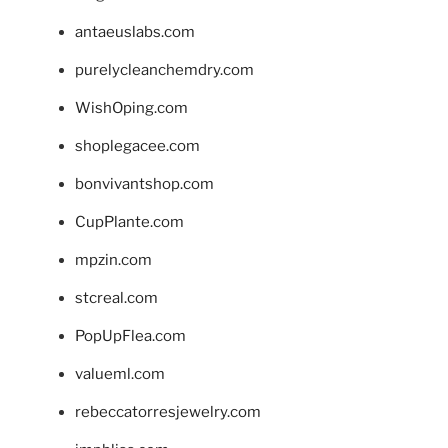
antaeuslabs.com
purelycleanchemdry.com
WishOping.com
shoplegacee.com
bonvivantshop.com
CupPlante.com
mpzin.com
stcreal.com
PopUpFlea.com
valueml.com
rebeccatorresjewelry.com