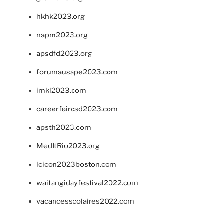
hkhk2023.org
napm2023.org
apsdfd2023.org
forumausape2023.com
imkl2023.com
careerfaircsd2023.com
apsth2023.com
MedItRio2023.org
lcicon2023boston.com
waitangidayfestival2022.com
vacancesscolaires2022.com