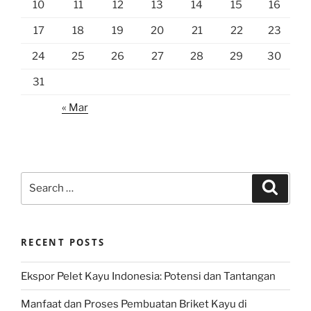
10
11
12
13
14
15
16
17
18
19
20
21
22
23
24
25
26
27
28
29
30
31
« Mar
Search
Search
for:
RECENT POSTS
Ekspor Pelet Kayu Indonesia: Potensi dan Tantangan
Manfaat dan Proses Pembuatan Briket Kayu di