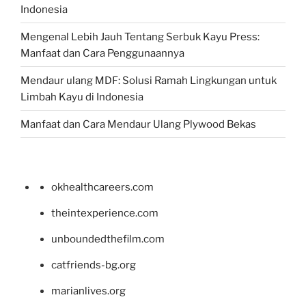
Indonesia
Mengenal Lebih Jauh Tentang Serbuk Kayu Press:
Manfaat dan Cara Penggunaannya
Mendaur ulang MDF: Solusi Ramah Lingkungan untuk
Limbah Kayu di Indonesia
Manfaat dan Cara Mendaur Ulang Plywood Bekas
okhealthcareers.com
theintexperience.com
unboundedthefilm.com
catfriends-bg.org
marianlives.org