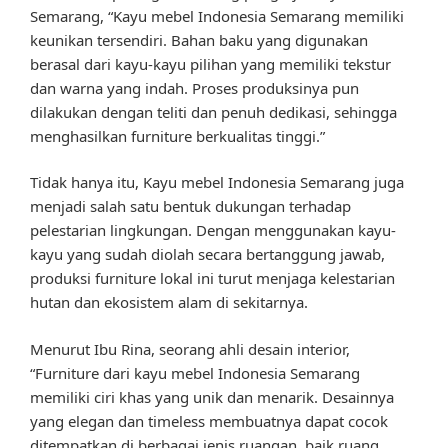
Semarang, “Kayu mebel Indonesia Semarang memiliki
keunikan tersendiri. Bahan baku yang digunakan
berasal dari kayu-kayu pilihan yang memiliki tekstur
dan warna yang indah. Proses produksinya pun
dilakukan dengan teliti dan penuh dedikasi, sehingga
menghasilkan furniture berkualitas tinggi.”
Tidak hanya itu, Kayu mebel Indonesia Semarang juga
menjadi salah satu bentuk dukungan terhadap
pelestarian lingkungan. Dengan menggunakan kayu-
kayu yang sudah diolah secara bertanggung jawab,
produksi furniture lokal ini turut menjaga kelestarian
hutan dan ekosistem alam di sekitarnya.
Menurut Ibu Rina, seorang ahli desain interior,
“Furniture dari kayu mebel Indonesia Semarang
memiliki ciri khas yang unik dan menarik. Desainnya
yang elegan dan timeless membuatnya dapat cocok
ditempatkan di berbagai jenis ruangan, baik ruang