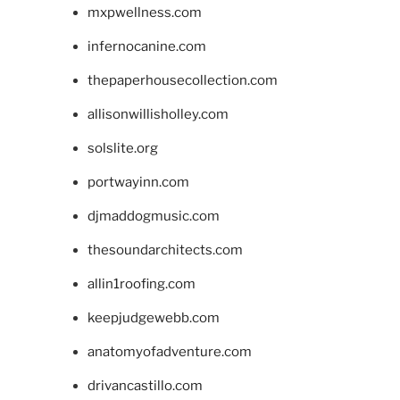
mxpwellness.com
infernocanine.com
thepaperhousecollection.com
allisonwillisholley.com
solslite.org
portwayinn.com
djmaddogmusic.com
thesoundarchitects.com
allin1roofing.com
keepjudgewebb.com
anatomyofadventure.com
drivancastillo.com