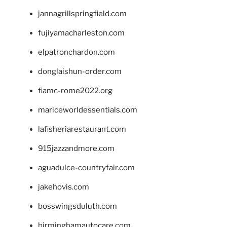
jannagrillspringfield.com
fujiyamacharleston.com
elpatronchardon.com
donglaishun-order.com
fiamc-rome2022.org
mariceworldessentials.com
lafisheriarestaurant.com
915jazzandmore.com
aguadulce-countryfair.com
jakehovis.com
bosswingsduluth.com
birminghamautocare.com