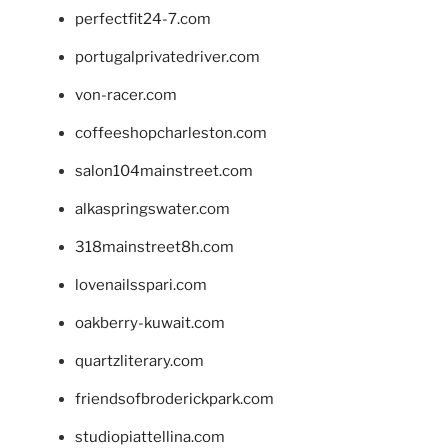
perfectfit24-7.com
portugalprivatedriver.com
von-racer.com
coffeeshopcharleston.com
salon104mainstreet.com
alkaspringswater.com
318mainstreet8h.com
lovenailsspari.com
oakberry-kuwait.com
quartzliterary.com
friendsofbroderickpark.com
studiopiattellina.com