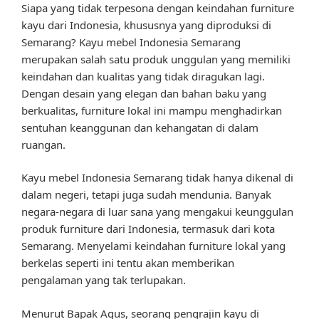
Siapa yang tidak terpesona dengan keindahan furniture
kayu dari Indonesia, khususnya yang diproduksi di
Semarang? Kayu mebel Indonesia Semarang
merupakan salah satu produk unggulan yang memiliki
keindahan dan kualitas yang tidak diragukan lagi.
Dengan desain yang elegan dan bahan baku yang
berkualitas, furniture lokal ini mampu menghadirkan
sentuhan keanggunan dan kehangatan di dalam
ruangan.
Kayu mebel Indonesia Semarang tidak hanya dikenal di
dalam negeri, tetapi juga sudah mendunia. Banyak
negara-negara di luar sana yang mengakui keunggulan
produk furniture dari Indonesia, termasuk dari kota
Semarang. Menyelami keindahan furniture lokal yang
berkelas seperti ini tentu akan memberikan
pengalaman yang tak terlupakan.
Menurut Bapak Agus, seorang pengrajin kayu di