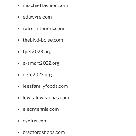
mischieffashion.com
eduwyre.com
retro-interiors.com
theblvd-boise.com
fpet2023.org
e-smart2022.org
ngrc2022.org
leesfamilyfoods.com
lewis-lewis-cpas.com
eleontennis.com
cyetus.com
bradfordshops.com