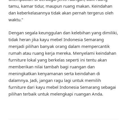
tamu, kamar tidur, maupun ruang makan. Keindahan
dan keberkelasannya tidak akan pernah tergerus oleh
waktu.”
Dengan segala keunggulan dan kelebihan yang dimiliki,
tidak heran jika kayu mebel Indonesia Semarang
menjadi pilihan banyak orang dalam mempercantik
rumah atau ruang kerja mereka. Menyelami keindahan
furniture lokal yang berkelas seperti ini tentu akan
memberikan nilai tambah bagi ruangan dan
meningkatkan kenyamanan serta keindahan di
dalamnya. Jadi, jangan ragu lagi untuk memilih
furniture dari kayu mebel Indonesia Semarang sebagai
pilihan terbaik untuk melengkapi ruangan Anda.