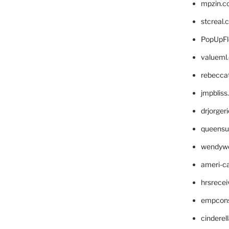
mpzin.c
stcreal.
PopUpFl
valueml
rebecca
jmpblis
drjorger
queensu
wendyw
ameri-
hrsrece
empcon
cinderel