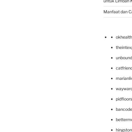
untuk Limbah K
Manfaat dan C
okhealt
theinte
unbound
catfrien
marianli
wayward
pidfloo
bancode
betterm
hingsto