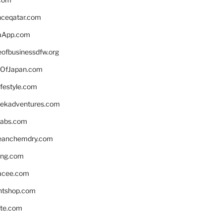
enceqatar.com
aApp.com
eofbusinessdfw.org
OfJapan.com
ifestyle.com
eekadventures.com
labs.com
leanchemdry.com
ing.com
acee.com
ntshop.com
te.com