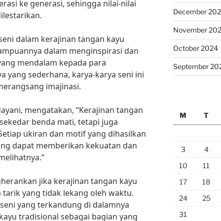
rasi ke generasi, sehingga nilai-nilai
December 20
ilestarikan.
November 20
 seni dalam kerajinan tangan kayu
October 2024
emampuannya dalam menginspirasi dan
yang mendalam kepada para
September 20
yang sederhana, karya-karya seni ini
erangsang imajinasi.
dayani, mengatakan, “Kerajinan tangan
M
T
sekedar benda mati, tetapi juga
Setiap ukiran dan motif yang dihasilkan
ang dapat memberikan kekuatan dan
3
4
melihatnya.”
10
11
herankan jika kerajinan tangan kayu
17
18
 tarik yang tidak lekang oleh waktu.
24
25
 seni yang terkandung di dalamnya
31
kayu tradisional sebagai bagian yang