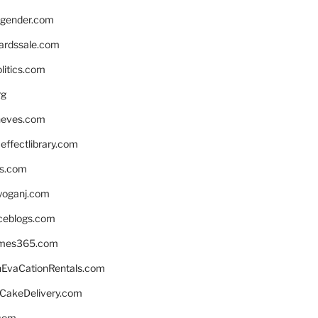
gender.com
ardssale.com
litics.com
rg
neves.com
ffectlibrary.com
ns.com
yoganj.com
rceblogs.com
ames365.com
EvaCationRentals.com
rCakeDelivery.com
.com