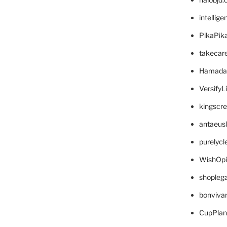
intellig
PikaPik
takecar
Hamada
VersifyL
kingscr
antaeus
purelyc
WishOp
shopleg
bonviva
CupPlan