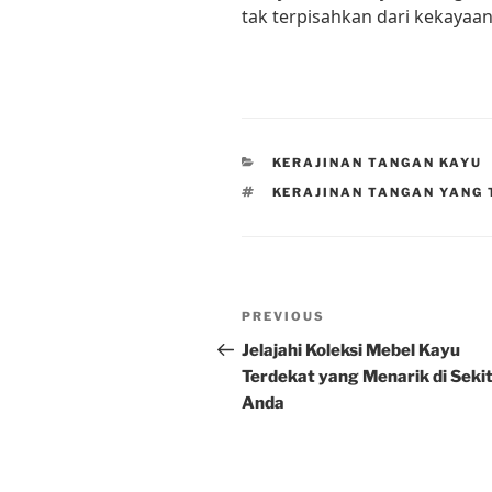
tak terpisahkan dari kekayaa
CATEGORIES
KERAJINAN TANGAN KAYU
TAGS
KERAJINAN TANGAN YANG 
Post
Previous
PREVIOUS
navigation
Post
Jelajahi Koleksi Mebel Kayu
Terdekat yang Menarik di Seki
Anda