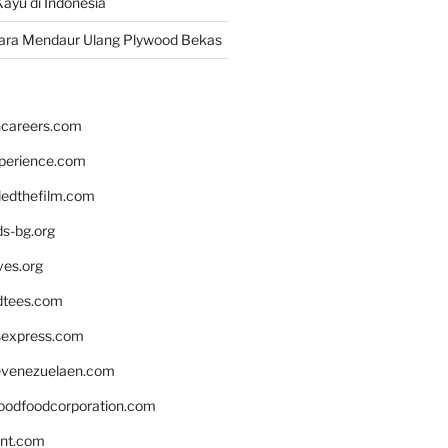
ayu di Indonesia
ara Mendaur Ulang Plywood Bekas
hcareers.com
xperience.com
edthefilm.com
ds-bg.org
ves.org
tees.com
rsexpress.com
venezuelaen.com
oodfoodcorporation.com
nnt.com