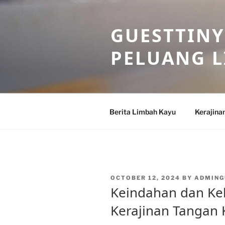
Skip
to
GUESTTINY
content
PELUANG 
Berita Limbah Kayu
Kerajina
POSTED
OCTOBER 12, 2024
BY
ADMING
ON
Keindahan dan Kek
Kerajinan Tangan 