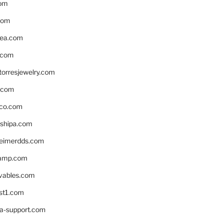
om
com
ea.com
.com
torresjewelry.com
s.com
ico.com
shipa.com
eimerdds.com
camp.com
ivables.com
st1.com
la-support.com