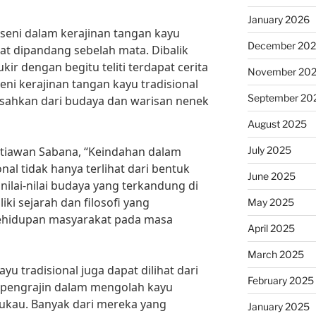
January 2026
 seni dalam kerajinan tangan kayu
December 20
at dipandang sebelah mata. Dibalik
ir dengan begitu teliti terdapat cerita
November 20
i kerajinan tangan kayu tradisional
September 20
pisahkan dari budaya dan warisan nenek
August 2025
July 2025
etiawan Sabana, “Keindahan dalam
nal tidak hanya terlihat dari bentuk
June 2025
i nilai-nilai budaya yang terkandung di
ki sejarah dan filosofi yang
May 2025
hidupan masyarakat pada masa
April 2025
March 2025
u tradisional juga dapat dilihat dari
February 2025
a pengrajin dalam mengolah kayu
ukau. Banyak dari mereka yang
January 2025