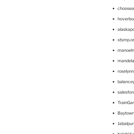
choosea
hoverbo
alaskapo
stsmp.o
manoel
mandelae
roselyn
balance
salesfo
TrainG
Baytown
Jabalpu
halobjd