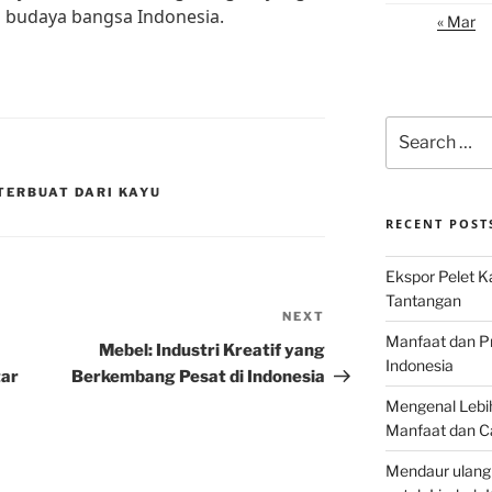
n budaya bangsa Indonesia.
« Mar
Search
for:
TERBUAT DARI KAYU
RECENT POST
Ekspor Pelet K
Tantangan
NEXT
Next
Manfaat dan P
Post
Mebel: Industri Kreatif yang
Indonesia
tar
Berkembang Pesat di Indonesia
Mengenal Lebih
Manfaat dan C
Mendaur ulang