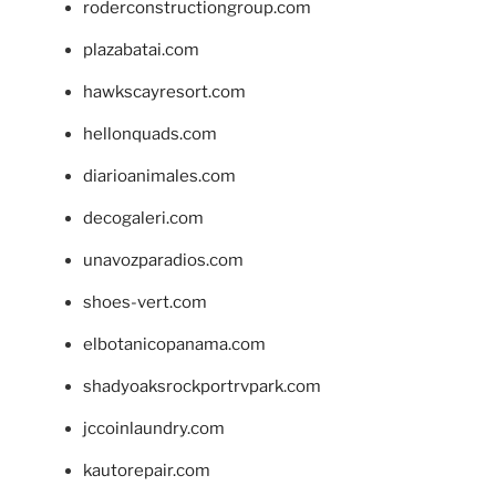
roderconstructiongroup.com
plazabatai.com
hawkscayresort.com
hellonquads.com
diarioanimales.com
decogaleri.com
unavozparadios.com
shoes-vert.com
elbotanicopanama.com
shadyoaksrockportrvpark.com
jccoinlaundry.com
kautorepair.com