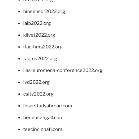
biosensor2022.org
ialp2022.org
klivet2022.org
ifac-hms2022.org
taoms2022.org
iias-euromena-conference2022.org
ivd2022.org
csity2022.org
ibsarstudyabroad.com
bennusehgall.com
tsecincinnati.com