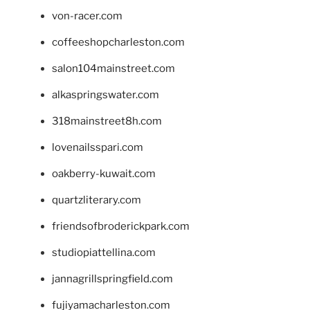
von-racer.com
coffeeshopcharleston.com
salon104mainstreet.com
alkaspringswater.com
318mainstreet8h.com
lovenailsspari.com
oakberry-kuwait.com
quartzliterary.com
friendsofbroderickpark.com
studiopiattellina.com
jannagrillspringfield.com
fujiyamacharleston.com