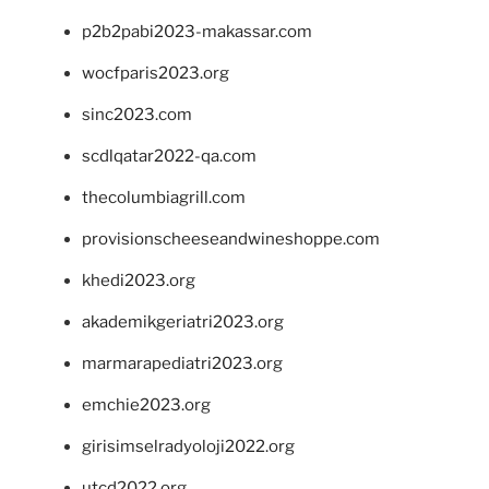
p2b2pabi2023-makassar.com
wocfparis2023.org
sinc2023.com
scdlqatar2022-qa.com
thecolumbiagrill.com
provisionscheeseandwineshoppe.com
khedi2023.org
akademikgeriatri2023.org
marmarapediatri2023.org
emchie2023.org
girisimselradyoloji2022.org
utcd2022.org