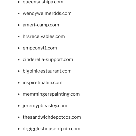
queensushipa.com
wendyweimerdds.com
ameri-camp.com
hrsreceivables.com
empconst1.com
cinderella-support.com
bigpinkrestaurant.com
inspirehuahin.com
memmingerspainting.com
jeremypbeasley.com
thesandwichdepotcos.com
drgiggleshouseofpain.com