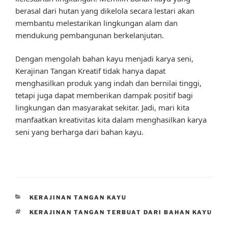
berasal dari hutan yang dikelola secara lestari akan
membantu melestarikan lingkungan alam dan
mendukung pembangunan berkelanjutan.
Dengan mengolah bahan kayu menjadi karya seni,
Kerajinan Tangan Kreatif tidak hanya dapat
menghasilkan produk yang indah dan bernilai tinggi,
tetapi juga dapat memberikan dampak positif bagi
lingkungan dan masyarakat sekitar. Jadi, mari kita
manfaatkan kreativitas kita dalam menghasilkan karya
seni yang berharga dari bahan kayu.
CATEGORIES
KERAJINAN TANGAN KAYU
TAGS
KERAJINAN TANGAN TERBUAT DARI BAHAN KAYU