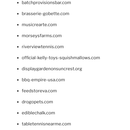
batchprovisionsbar.com
brasserie-gobette.com
musicrearte.com
morseysfarms.com
riverviewtennis.com
official-kelly-toys-squishmallows.com
displaygardenonsuncrest.org
bbq-empire-usa.com
feedstoreva.com
drogopets.com
ediblechalk.com
tabletennisnearme.com