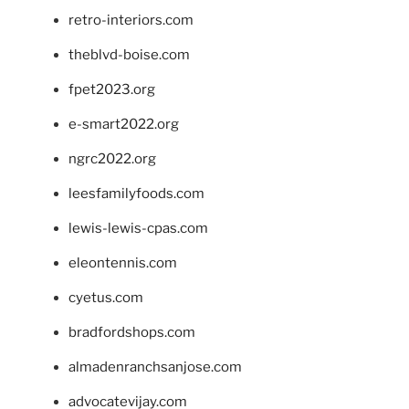
retro-interiors.com
theblvd-boise.com
fpet2023.org
e-smart2022.org
ngrc2022.org
leesfamilyfoods.com
lewis-lewis-cpas.com
eleontennis.com
cyetus.com
bradfordshops.com
almadenranchsanjose.com
advocatevijay.com