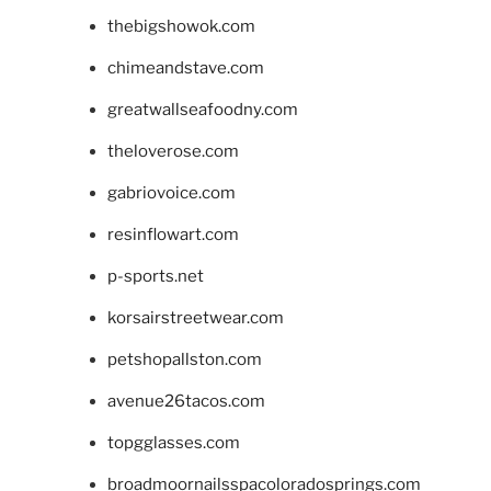
thebigshowok.com
chimeandstave.com
greatwallseafoodny.com
theloverose.com
gabriovoice.com
resinflowart.com
p-sports.net
korsairstreetwear.com
petshopallston.com
avenue26tacos.com
topgglasses.com
broadmoornailsspacoloradosprings.com