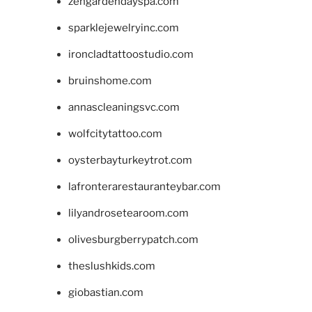
zengardendayspa.com
sparklejewelryinc.com
ironcladtattoostudio.com
bruinshome.com
annascleaningsvc.com
wolfcitytattoo.com
oysterbayturkeytrot.com
lafronterarestauranteybar.com
lilyandrosetearoom.com
olivesburgberrypatch.com
theslushkids.com
giobastian.com