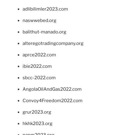
adlibilimler2023.com
naswwebed.org
balithut-manado.org
alteregotradingcompany.org
aprce2022.com
ibie2022.com
sbcc-2022.com
AngolaOilAndGas2022.com
Convoy4Freedom2022.com
grur2023.org
hkhk2023.org