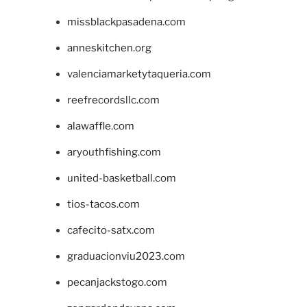
missblackpasadena.com
anneskitchen.org
valenciamarketytaqueria.com
reefrecordsllc.com
alawaffle.com
aryouthfishing.com
united-basketball.com
tios-tacos.com
cafecito-satx.com
graduacionviu2023.com
pecanjackstogo.com