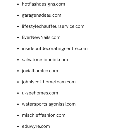
hotflashdesigns.com
garagenadeau.com
lifestylechauffeurservice.com
EverNewNails.com
insideoutdecoratingcentre.com
salvatoresinpoint.com
jovialfloralco.com
johnlscotthometeam.com
u-seehomes.com
watersportslagonissi.com
mischieffashion.com
eduwyre.com