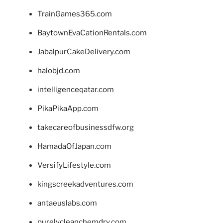
TrainGames365.com
BaytownEvaCationRentals.com
JabalpurCakeDelivery.com
halobjd.com
intelligenceqatar.com
PikaPikaApp.com
takecareofbusinessdfw.org
HamadaOfJapan.com
VersifyLifestyle.com
kingscreekadventures.com
antaeuslabs.com
purelycleanchemdry.com