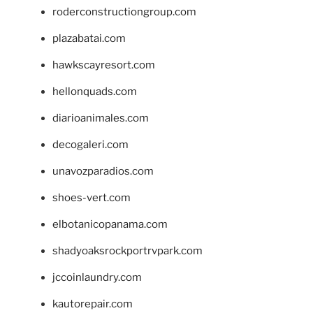
roderconstructiongroup.com
plazabatai.com
hawkscayresort.com
hellonquads.com
diarioanimales.com
decogaleri.com
unavozparadios.com
shoes-vert.com
elbotanicopanama.com
shadyoaksrockportrvpark.com
jccoinlaundry.com
kautorepair.com