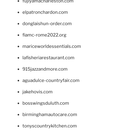
fujiyamacharleston.com
elpatronchardon.com
donglaishun-order.com
fiamc-rome2022.org
mariceworldessentials.com
lafisheriarestaurant.com
915jazzandmore.com
aguadulce-countryfair.com
jakehovis.com
bosswingsduluth.com
birminghamautocare.com
tonyscountrykitchen.com