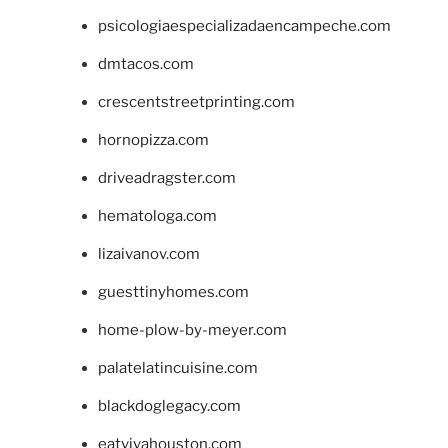
psicologiaespecializadaencampeche.com
dmtacos.com
crescentstreetprinting.com
hornopizza.com
driveadragster.com
hematologa.com
lizaivanov.com
guesttinyhomes.com
home-plow-by-meyer.com
palatelatincuisine.com
blackdoglegacy.com
eatvivahouston.com