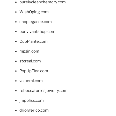
purelycleanchemdry.com
WishOping.com
shoplegacee.com
bonvivantshop.com
CupPlante.com
mpzin.com
stcreal.com
PopUpFlea.com
valueml.com
rebeccatorresjewelry.com
jmpbliss.com
drjorgerico.com