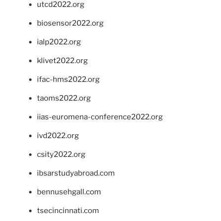
utcd2022.org
biosensor2022.org
ialp2022.org
klivet2022.org
ifac-hms2022.org
taoms2022.org
iias-euromena-conference2022.org
ivd2022.org
csity2022.org
ibsarstudyabroad.com
bennusehgall.com
tsecincinnati.com