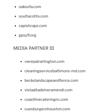
oaksofa.com
soultacohtx.com
capishcaps.com
gpsyfl.org
MEDIA PARTNER III
vwrepairarlington.com
cleaningservicebaltimore-md.com
beckslandscapeandfence.com
vistaaltadelveramendi.com
coastlinecateringnc.com
cuesburgershouston.com