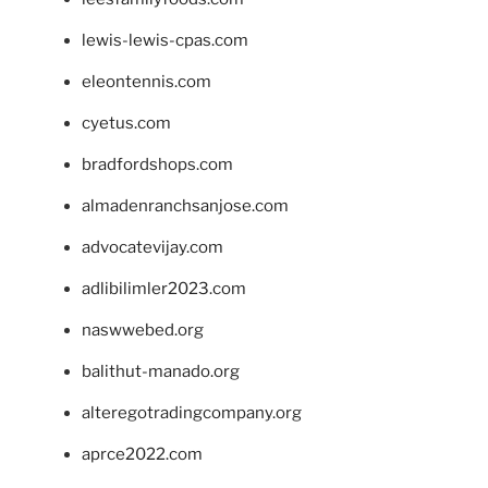
lewis-lewis-cpas.com
eleontennis.com
cyetus.com
bradfordshops.com
almadenranchsanjose.com
advocatevijay.com
adlibilimler2023.com
naswwebed.org
balithut-manado.org
alteregotradingcompany.org
aprce2022.com