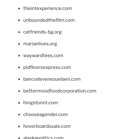
theintexperience.com
unboundedthefilm.com
catfriends-bg.org
marianlives.org
waywardtees.com
pidfloorsexpress.com
bancodevenezuelaen.com
bettermoodfoodcorporation.com
hingstonnt.com
chooseagender.com
hoverboardssale.com
alaskapolitics.com