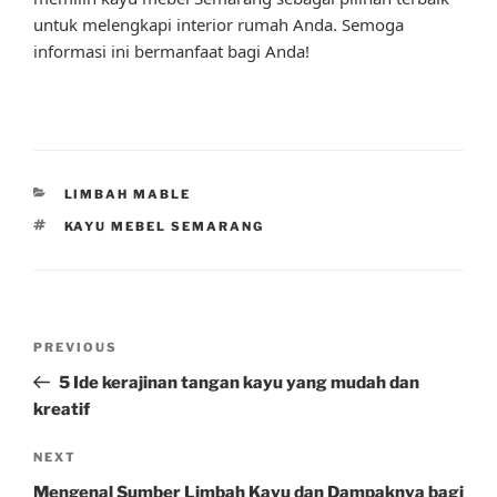
untuk melengkapi interior rumah Anda. Semoga
informasi ini bermanfaat bagi Anda!
CATEGORIES
LIMBAH MABLE
TAGS
KAYU MEBEL SEMARANG
Post
Previous
PREVIOUS
navigation
Post
5 Ide kerajinan tangan kayu yang mudah dan
kreatif
Next
NEXT
Post
Mengenal Sumber Limbah Kayu dan Dampaknya bagi