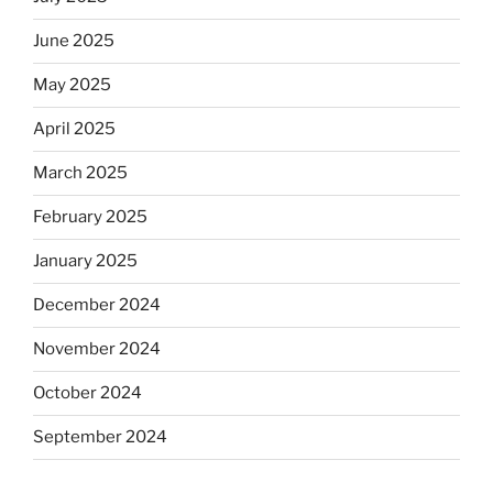
June 2025
May 2025
April 2025
March 2025
February 2025
January 2025
December 2024
November 2024
October 2024
September 2024