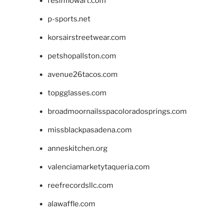
resinflowart.com
p-sports.net
korsairstreetwear.com
petshopallston.com
avenue26tacos.com
topgglasses.com
broadmoornailsspacoloradosprings.com
missblackpasadena.com
anneskitchen.org
valenciamarketytaqueria.com
reefrecordsllc.com
alawaffle.com