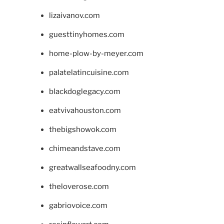
lizaivanov.com
guesttinyhomes.com
home-plow-by-meyer.com
palatelatincuisine.com
blackdoglegacy.com
eatvivahouston.com
thebigshowok.com
chimeandstave.com
greatwallseafoodny.com
theloverose.com
gabriovoice.com