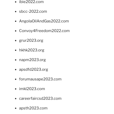
ibie2022.com
sbcc-2022.com
AngolaOilAndGas2022.com
Convoy4Freedom2022.com
grur2023.org
hkhk2023.org
napm2023.org
apsdfd2023.org
forumausape2023.com
imkl2023.com
careerfaircsd2023.com
apsth2023.com