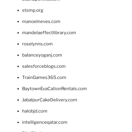
stsmp.org
manoelneves.com
mandelaeffectlibrary.com
roselynns.com
balanceyoganj.com
salesforceblogs.com
TrainGames365.com
BaytownEvaCationRentals.com
JabalpurCakeDelivery.com
halobjd.com
intelligenceqatar.com