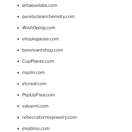
antaeuslabs.com
purelycleanchemdry.com
WishOping.com
shoplegacee.com
bonvivantshop.com
CupPlante.com
mpzin.com
stcreal.com
PopUpFlea.com
valueml.com
rebeccatorresjewelry.com
jmpbliss.com