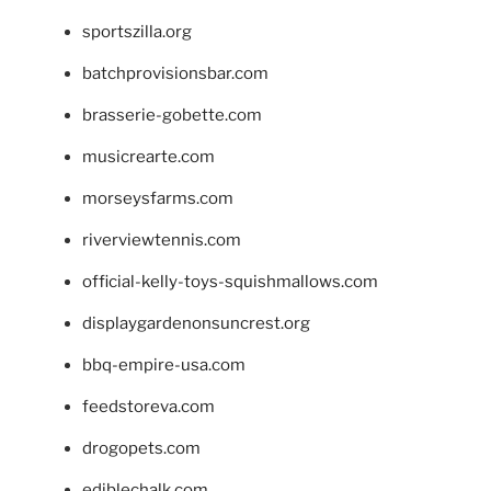
sportszilla.org
batchprovisionsbar.com
brasserie-gobette.com
musicrearte.com
morseysfarms.com
riverviewtennis.com
official-kelly-toys-squishmallows.com
displaygardenonsuncrest.org
bbq-empire-usa.com
feedstoreva.com
drogopets.com
ediblechalk.com