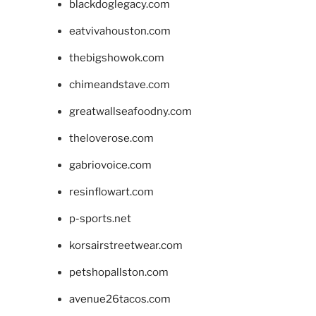
blackdoglegacy.com
eatvivahouston.com
thebigshowok.com
chimeandstave.com
greatwallseafoodny.com
theloverose.com
gabriovoice.com
resinflowart.com
p-sports.net
korsairstreetwear.com
petshopallston.com
avenue26tacos.com