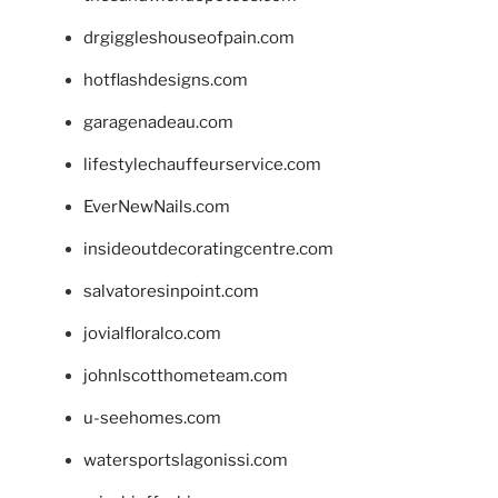
drgiggleshouseofpain.com
hotflashdesigns.com
garagenadeau.com
lifestylechauffeurservice.com
EverNewNails.com
insideoutdecoratingcentre.com
salvatoresinpoint.com
jovialfloralco.com
johnlscotthometeam.com
u-seehomes.com
watersportslagonissi.com