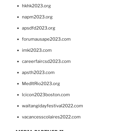
hkhk2023.org
napm2023.org
apsdfd2023.org
forumausape2023.com
imkl2023.com
careerfaircsd2023.com
apsth2023.com
MedItRio2023.org
lcicon2023boston.com
waitangidayfestival2022.com
vacancesscolaires2022.com