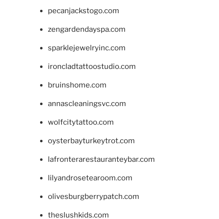
pecanjackstogo.com
zengardendayspa.com
sparklejewelryinc.com
ironcladtattoostudio.com
bruinshome.com
annascleaningsvc.com
wolfcitytattoo.com
oysterbayturkeytrot.com
lafronterarestauranteybar.com
lilyandrosetearoom.com
olivesburgberrypatch.com
theslushkids.com