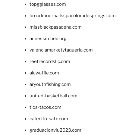
topgglasses.com
broadmoornailsspacoloradosprings.com
missblackpasadena.com
anneskitchen.org
valenciamarketytaqueria.com
reefrecordsllc.com
alawaffle.com
aryouthfishing.com
united-basketball.com
tios-tacos.com
cafecito-satx.com
graduacionviu2023.com