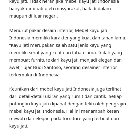
kayu jati. Tidak heran jika mebel kayu jati Indonesia
banyak diminati oleh masyarakat, baik di dalam
maupun di luar negeri.
Menurut pakar desain interior, Mebel kayu jati
Indonesia memiliki karakter yang kuat dan tahan lama.
“Kayu jati merupakan salah satu jenis kayu yang
memiliki serat yang kuat dan tahan lama. Inilah yang
membuat furniture dari kayu jati menjadi elegan dan
awet,” ujar Budi Santoso, seorang desainer interior
terkemuka di Indonesia.
Keunikan dari mebel kayu jati Indonesia juga terlihat
dari detail-detail ukiran yang rumit dan cantik. Setiap
potongan kayu jati dipahat dengan teliti oleh pengrajin
mebel kayu jati Indonesia. Hal ini menambah kesan
mewah dan elegan pada furniture yang terbuat dari
kayu jati.