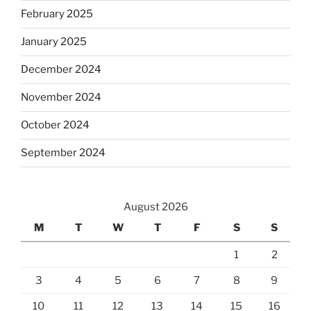
February 2025
January 2025
December 2024
November 2024
October 2024
September 2024
August 2026
M
T
W
T
F
S
S
1
2
3
4
5
6
7
8
9
10
11
12
13
14
15
16