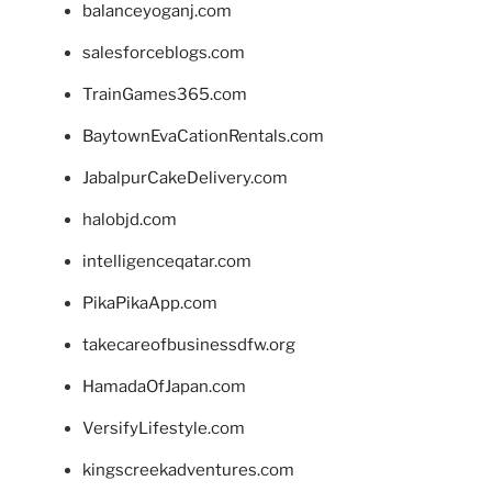
balanceyoganj.com
salesforceblogs.com
TrainGames365.com
BaytownEvaCationRentals.com
JabalpurCakeDelivery.com
halobjd.com
intelligenceqatar.com
PikaPikaApp.com
takecareofbusinessdfw.org
HamadaOfJapan.com
VersifyLifestyle.com
kingscreekadventures.com