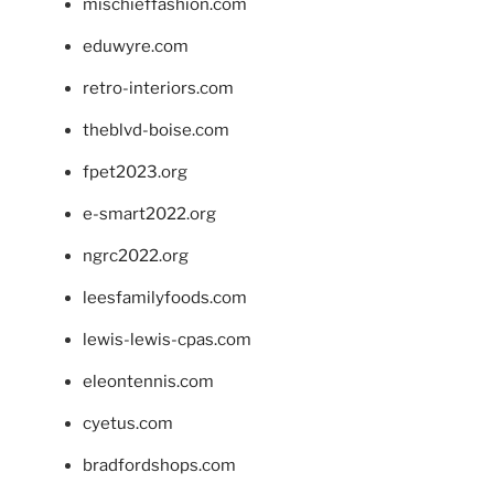
mischieffashion.com
eduwyre.com
retro-interiors.com
theblvd-boise.com
fpet2023.org
e-smart2022.org
ngrc2022.org
leesfamilyfoods.com
lewis-lewis-cpas.com
eleontennis.com
cyetus.com
bradfordshops.com