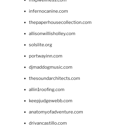
infernocanine.com
thepaperhousecollection.com
allisonwillisholley.com
solslite.org
portwayinn.com
djmaddogmusic.com
thesoundarchitects.com
allin1roofing.com
keepjudgewebb.com
anatomyofadventure.com
drivancastillo.com