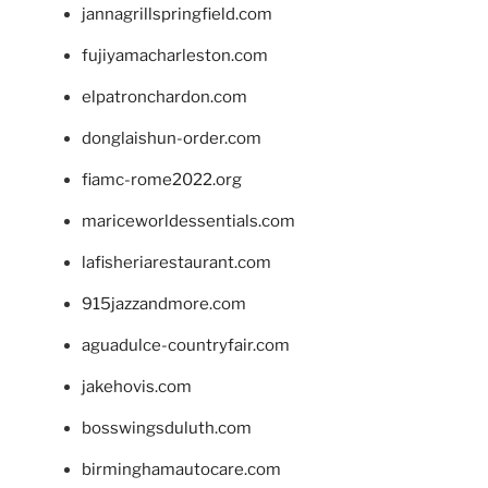
jannagrillspringfield.com
fujiyamacharleston.com
elpatronchardon.com
donglaishun-order.com
fiamc-rome2022.org
mariceworldessentials.com
lafisheriarestaurant.com
915jazzandmore.com
aguadulce-countryfair.com
jakehovis.com
bosswingsduluth.com
birminghamautocare.com