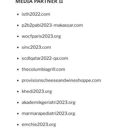
MEDIA PARTNER II
isth2022.com
p2b2pabi2023-makassar.com
wocfparis2023.org
sinc2023.com
scdlqatar2022-qa.com
thecolumbiagrill.com
provisionscheeseandwineshoppe.com
khedi2023.org
akademikgeriatri2023.org
marmarapediatri2023.org
emchie2023.org