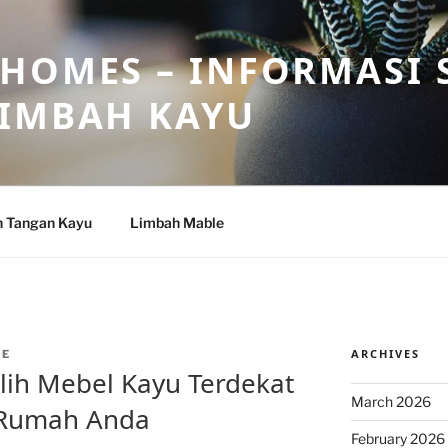
HOMES – INFORMASI 
LIMBAH KAYU
n Tangan Kayu
Limbah Mable
ARCHIVES
UE
ih Mebel Kayu Terdekat
March 2026
 Rumah Anda
February 2026