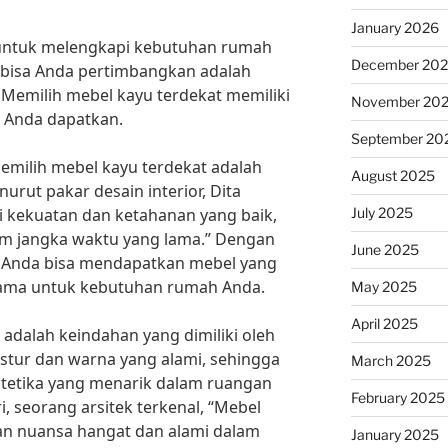
January 2026
untuk melengkapi kebutuhan rumah
December 20
g bisa Anda pertimbangkan adalah
 Memilih mebel kayu terdekat memiliki
November 20
 Anda dapatkan.
September 20
milih mebel kayu terdekat adalah
August 2025
urut pakar desain interior, Dita
July 2025
i kekuatan dan ketahanan yang baik,
am jangka waktu yang lama.” Dengan
June 2025
, Anda bisa mendapatkan mebel yang
 lama untuk kebutuhan rumah Anda.
May 2025
April 2025
a adalah keindahan yang dimiliki oleh
kstur dan warna yang alami, sehingga
March 2025
tetika yang menarik dalam ruangan
February 2025
, seorang arsitek terkenal, “Mebel
an nuansa hangat dan alami dalam
January 2025