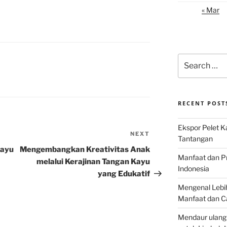
« Mar
Search
for:
RECENT POST
Ekspor Pelet K
NEXT
Next
Tantangan
Post
Kayu
Mengembangkan Kreativitas Anak
Manfaat dan P
melalui Kerajinan Tangan Kayu
Indonesia
yang Edukatif
Mengenal Lebih
Manfaat dan C
Mendaur ulang