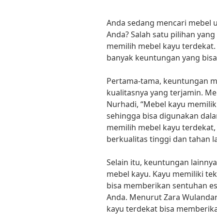
Anda sedang mencari mebel 
Anda? Salah satu pilihan yan
memilih mebel kayu terdekat.
banyak keuntungan yang bisa
Pertama-tama, keuntungan me
kualitasnya yang terjamin. Men
Nurhadi, “Mebel kayu memilik
sehingga bisa digunakan dal
memilih mebel kayu terdekat
berkualitas tinggi dan tahan
Selain itu, keuntungan lainny
mebel kayu. Kayu memiliki te
bisa memberikan sentuhan es
Anda. Menurut Zara Wulandari
kayu terdekat bisa memberik