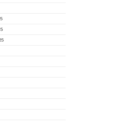
25
25
25