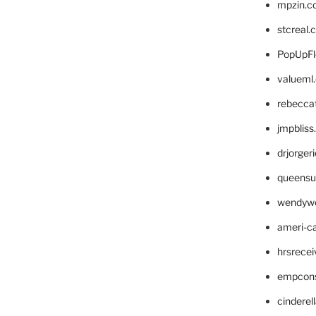
mpzin.c
stcreal.
PopUpFl
valueml
rebecca
jmpblis
drjorger
queensu
wendyw
ameri-
hrsrece
empcon
cinderel