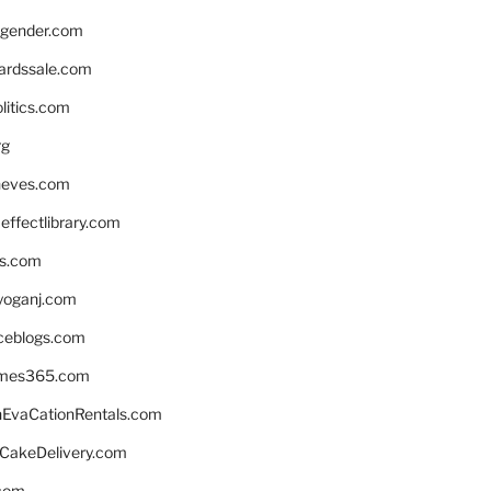
gender.com
ardssale.com
litics.com
rg
neves.com
ffectlibrary.com
ns.com
yoganj.com
rceblogs.com
ames365.com
EvaCationRentals.com
rCakeDelivery.com
.com