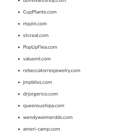
bonvivantshop.com
CupPlante.com
mpzin.com
stcreal.com
PopUpFlea.com
valueml.com
rebeccatorresjewelry.com
jmpbliss.com
drjorgerico.com
queensushipa.com
wendyweimerdds.com
ameri-camp.com