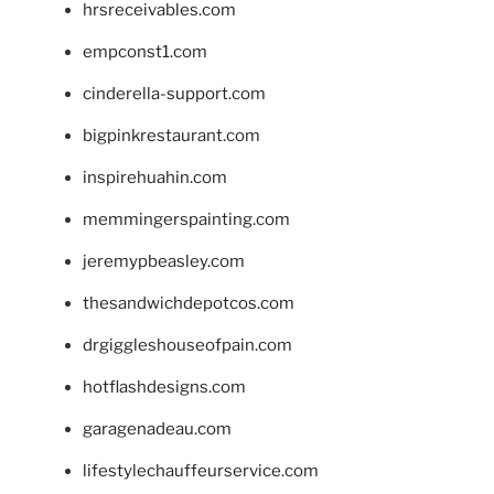
hrsreceivables.com
empconst1.com
cinderella-support.com
bigpinkrestaurant.com
inspirehuahin.com
memmingerspainting.com
jeremypbeasley.com
thesandwichdepotcos.com
drgiggleshouseofpain.com
hotflashdesigns.com
garagenadeau.com
lifestylechauffeurservice.com