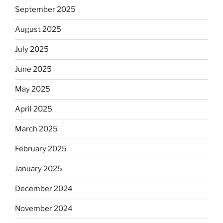
September 2025
August 2025
July 2025
June 2025
May 2025
April 2025
March 2025
February 2025
January 2025
December 2024
November 2024