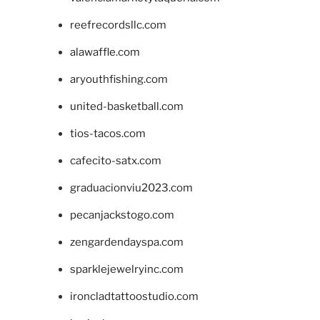
reefrecordsllc.com
alawaffle.com
aryouthfishing.com
united-basketball.com
tios-tacos.com
cafecito-satx.com
graduacionviu2023.com
pecanjackstogo.com
zengardendayspa.com
sparklejewelryinc.com
ironcladtattoostudio.com