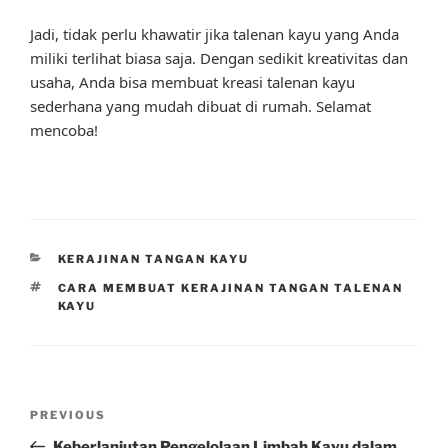
Jadi, tidak perlu khawatir jika talenan kayu yang Anda
miliki terlihat biasa saja. Dengan sedikit kreativitas dan
usaha, Anda bisa membuat kreasi talenan kayu
sederhana yang mudah dibuat di rumah. Selamat
mencoba!
CATEGORIES
KERAJINAN TANGAN KAYU
TAGS
CARA MEMBUAT KERAJINAN TANGAN TALENAN
KAYU
Post
Previous
PREVIOUS
navigation
Post
Keberlanjutan Pengelolaan Limbah Kayu dalam