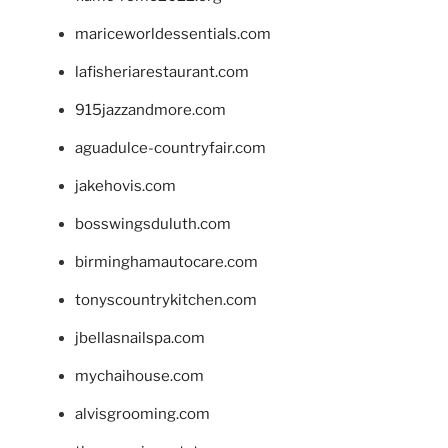
mariceworldessentials.com
lafisheriarestaurant.com
915jazzandmore.com
aguadulce-countryfair.com
jakehovis.com
bosswingsduluth.com
birminghamautocare.com
tonyscountrykitchen.com
jbellasnailspa.com
mychaihouse.com
alvisgrooming.com