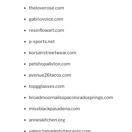
theloverose.com
gabriovoice.com
resinflowart.com
p-sports.net
korsairstreetwear.com
petshopallston.com
avenue26tacos.com
topgglasses.com
broadmoornailsspacoloradosprings.com
missblackpasadena.com
anneskitchen.org
valenciamarketytaqueria.com