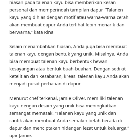
hiasan pada talenan kayu bisa memberikan kesan
personal dan memperindah tampilan dapur. “Talanen
kayu yang dihias dengan motif atau warna-warna cerah
akan membuat dapur Anda terlihat lebih menarik dan
berwarna,” kata Rina.
Selain menambahkan hiasan, Anda juga bisa membuat
talenan kayu dengan bentuk yang unik. Misalnya, Anda
bisa membuat talenan kayu berbentuk hewan
kesayangan atau bentuk buah-buahan. Dengan sedikit
ketelitian dan kesabaran, kreasi talenan kayu Anda akan
menjadi pusat perhatian di dapur.
Menurut chef terkenal, Jamie Oliver, memiliki talenan
kayu dengan desain yang unik bisa meningkatkan
semangat memasak. “Talanen kayu yang unik dan
cantik akan membuat Anda semakin betah berada di
dapur dan menciptakan hidangan lezat untuk keluarga,”
ujar Jamie.