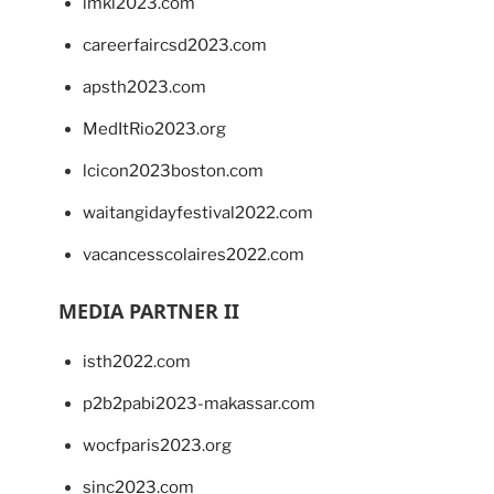
imkl2023.com
careerfaircsd2023.com
apsth2023.com
MedItRio2023.org
lcicon2023boston.com
waitangidayfestival2022.com
vacancesscolaires2022.com
MEDIA PARTNER II
isth2022.com
p2b2pabi2023-makassar.com
wocfparis2023.org
sinc2023.com