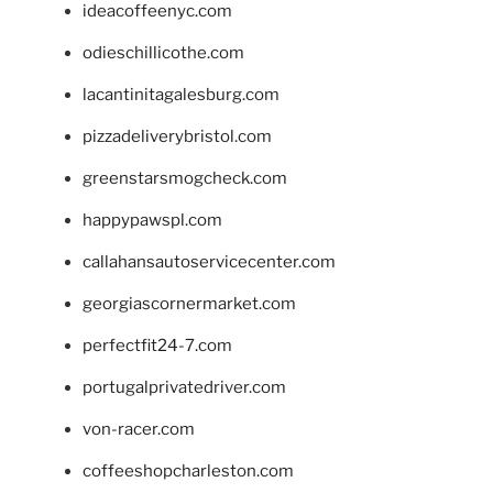
ideacoffeenyc.com
odieschillicothe.com
lacantinitagalesburg.com
pizzadeliverybristol.com
greenstarsmogcheck.com
happypawspl.com
callahansautoservicecenter.com
georgiascornermarket.com
perfectfit24-7.com
portugalprivatedriver.com
von-racer.com
coffeeshopcharleston.com