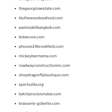
thegeorginaestate.com
blythewoodseafood.com
paolosdelibangkok.com
bobacove.com
phoone24brookfield.com
mickeybarmama.com
roadwayconstructioninc.com
shopdragonflyboutique.com
sportszilla.org
batchprovisionsbar.com
brasserie-gobette.com