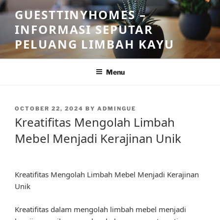
Skip
GUESTTINYHOMES –
to
INFORMASI SEPUTAR
content
PELUANG LIMBAH KAYU
Menu
POSTED
OCTOBER 22, 2024
BY
ADMINGUE
ON
Kreatifitas Mengolah Limbah
Mebel Menjadi Kerajinan Unik
Kreatifitas Mengolah Limbah Mebel Menjadi Kerajinan
Unik
Kreatifitas dalam mengolah limbah mebel menjadi