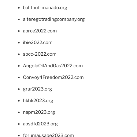
balithut-manado.org
alteregotradingcompany.org
aprce2022.com
ibie2022.com
sbcc-2022.com
AngolaOilAndGas2022.com
Convoy4Freedom2022.com
grur2023.org
hkhk2023.org
napm2023.org
apsdfd2023.org
forumausape2023.com