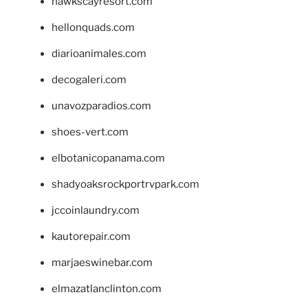
hawkscayresort.com
hellonquads.com
diarioanimales.com
decogaleri.com
unavozparadios.com
shoes-vert.com
elbotanicopanama.com
shadyoaksrockportrvpark.com
jccoinlaundry.com
kautorepair.com
marjaeswinebar.com
elmazatlanclinton.com