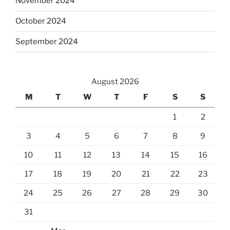
November 2024
October 2024
September 2024
August 2026
M
T
W
T
F
S
S
1
2
3
4
5
6
7
8
9
10
11
12
13
14
15
16
17
18
19
20
21
22
23
24
25
26
27
28
29
30
31