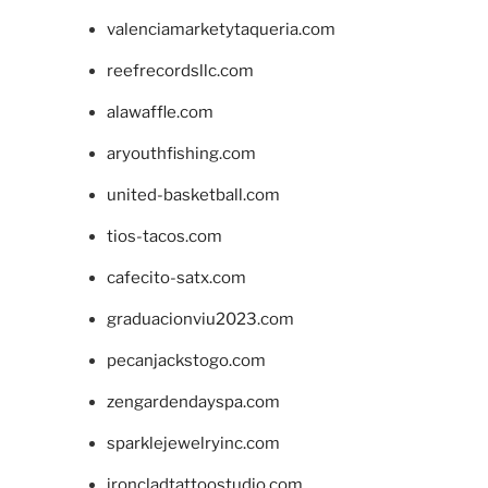
valenciamarketytaqueria.com
reefrecordsllc.com
alawaffle.com
aryouthfishing.com
united-basketball.com
tios-tacos.com
cafecito-satx.com
graduacionviu2023.com
pecanjackstogo.com
zengardendayspa.com
sparklejewelryinc.com
ironcladtattoostudio.com