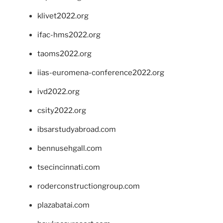
klivet2022.org
ifac-hms2022.org
taoms2022.org
iias-euromena-conference2022.org
ivd2022.org
csity2022.org
ibsarstudyabroad.com
bennusehgall.com
tsecincinnati.com
roderconstructiongroup.com
plazabatai.com