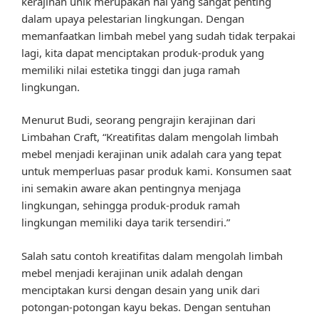
kerajinan unik merupakan hal yang sangat penting
dalam upaya pelestarian lingkungan. Dengan
memanfaatkan limbah mebel yang sudah tidak terpakai
lagi, kita dapat menciptakan produk-produk yang
memiliki nilai estetika tinggi dan juga ramah
lingkungan.
Menurut Budi, seorang pengrajin kerajinan dari
Limbahan Craft, “Kreatifitas dalam mengolah limbah
mebel menjadi kerajinan unik adalah cara yang tepat
untuk memperluas pasar produk kami. Konsumen saat
ini semakin aware akan pentingnya menjaga
lingkungan, sehingga produk-produk ramah
lingkungan memiliki daya tarik tersendiri.”
Salah satu contoh kreatifitas dalam mengolah limbah
mebel menjadi kerajinan unik adalah dengan
menciptakan kursi dengan desain yang unik dari
potongan-potongan kayu bekas. Dengan sentuhan