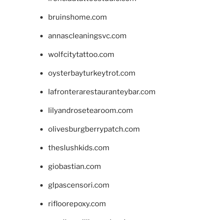
bruinshome.com
annascleaningsvc.com
wolfcitytattoo.com
oysterbayturkeytrot.com
lafronterarestauranteybar.com
lilyandrosetearoom.com
olivesburgberrypatch.com
theslushkids.com
giobastian.com
glpascensori.com
rifloorepoxy.com