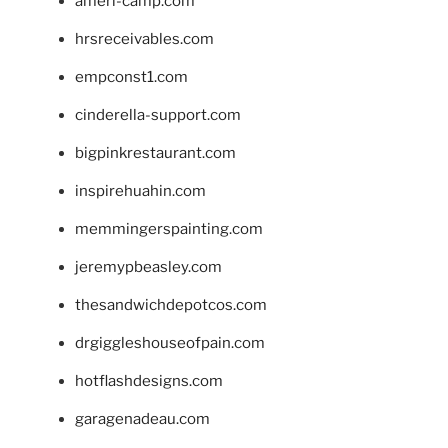
ameri-camp.com
hrsreceivables.com
empconst1.com
cinderella-support.com
bigpinkrestaurant.com
inspirehuahin.com
memmingerspainting.com
jeremypbeasley.com
thesandwichdepotcos.com
drgiggleshouseofpain.com
hotflashdesigns.com
garagenadeau.com