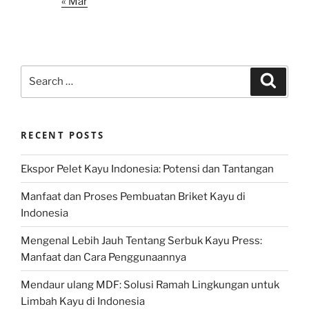
« Mar
Search
Search
for:
RECENT POSTS
Ekspor Pelet Kayu Indonesia: Potensi dan Tantangan
Manfaat dan Proses Pembuatan Briket Kayu di
Indonesia
Mengenal Lebih Jauh Tentang Serbuk Kayu Press:
Manfaat dan Cara Penggunaannya
Mendaur ulang MDF: Solusi Ramah Lingkungan untuk
Limbah Kayu di Indonesia