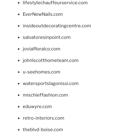
lifestylechauffeurservice.com
EverNewNails.com
insideoutdecoratingcentre.com
salvatoresinpoint.com
jovialfloralco.com
johnlscotthometeam.com
u-seehomes.com
watersportslagonissi.com
mischieffashion.com
eduwyre.com
retro-interiors.com
theblvd-boise.com