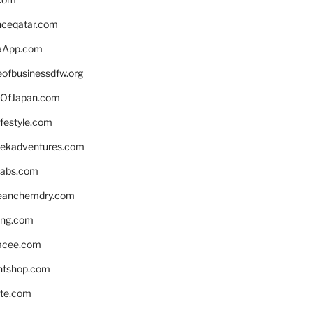
enceqatar.com
aApp.com
eofbusinessdfw.org
OfJapan.com
ifestyle.com
eekadventures.com
labs.com
leanchemdry.com
ing.com
acee.com
ntshop.com
te.com