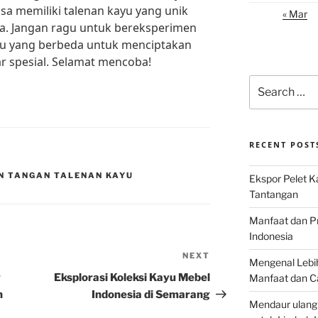
isa memiliki talenan kayu yang unik
« Mar
da. Jangan ragu untuk bereksperimen
u yang berbeda untuk menciptakan
r spesial. Selamat mencoba!
Search
for:
RECENT POST
N TANGAN TALENAN KAYU
Ekspor Pelet K
Tantangan
Manfaat dan P
Indonesia
NEXT
Next
Mengenal Lebih
Post
g
Eksplorasi Koleksi Kayu Mebel
Manfaat dan C
h
Indonesia di Semarang
Mendaur ulang