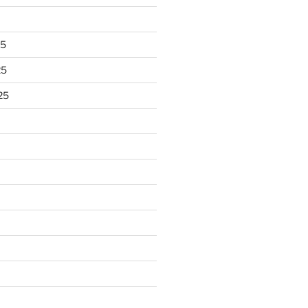
25
25
25